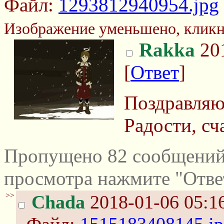
Файл:
1293812940954.jpg
Изображение уменьшено, кликн
Rakka
201
[
Ответ
]
Поздравляю
Радости, сч
Пропущено 82 сообщений 
просмотра нажмите "Отве
>>
Chada
2018-01-06 05:1