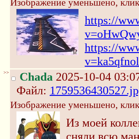
Изображение уменьшено, клик
https://ww
v=oHwQw
https://ww
v=ka5qfno
>>
Chada
2025-10-04 03:0
Файл:
1759536430527.jp
Изображение уменьшено, клик
Из моей колле
сняли всю ман