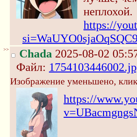
неплохой.
https://yo
si=WaUYO0sjaOqSQC
>>
Chada
2025-08-02 05:5
Файл:
1754103446002.jp
Изображение уменьшено, клик
https://www.y
v=UBacmgngs