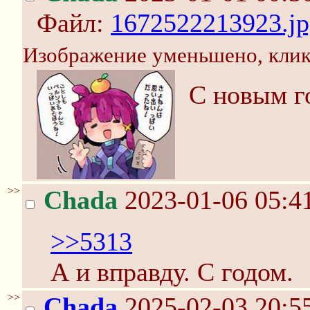
Файл:
1672522213923.jp
Изображение уменьшено, клик
С новым г
>>
Chada
2023-01-06 05:4
>>5313
А и вправду. С годом.
>>
Chada
2025-02-03 20:5