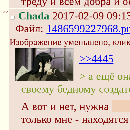
треду и всем добра и о
>>
Chada
2017-02-09 09:1
Файл:
1486599227968.p
Изображение уменьшено, клик
>>4445
> а ещё он
своему бедному создат
А вот и нет, нужна
пра
только мне - находятся