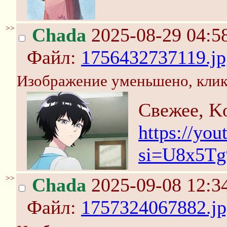
>>
Chada
2025-08-29 04:5
Файл:
1756432737119.jp
Изображение уменьшено, клик
Свежее, K
https://y
si=U8x5T
>>
Chada
2025-09-08 12:3
Файл:
1757324067882.jp