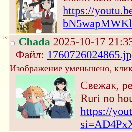
https://youtu
bN5wapMWK
>>
Chada
2025-10-17 21:3
Файл:
1760726024865.jp
Изображение уменьшено, клик
Свежак, р
Ruri no ho
https://y
si=AD4Px