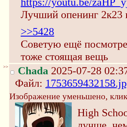
https://youtu.be/zaHP_
Лучший опенинг 2к23 
>>5428
Советую ещё посмотрет
тоже стоящая вещь
>>
Chada
2025-07-28 02:3
Файл:
1753659432158.jp
Изображение уменьшено, клик
High Schoo
лучше, чем