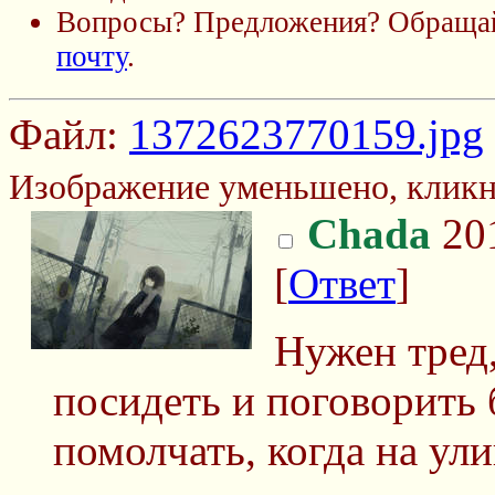
Вопросы? Предложения? Обраща
почту
.
Файл:
1372623770159.jpg
Изображение уменьшено, кликн
Chada
201
[
Ответ
]
Нужен тред
посидеть и поговорить 
помолчать, когда на ули