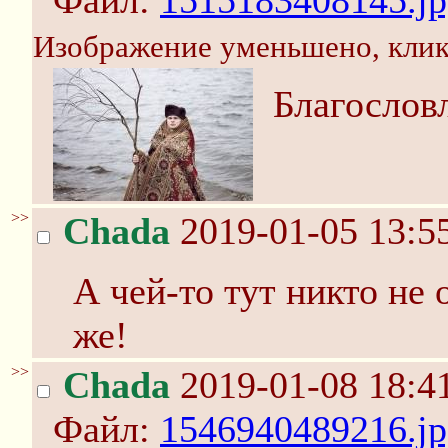
Файл:
1515183408145.jp
Изображение уменьшено, клик
Благослов
>>
Chada
2019-01-05 13:5
А чей-то тут никто не
же!
>>
Chada
2019-01-08 18:4
Файл:
1546940489216.jp