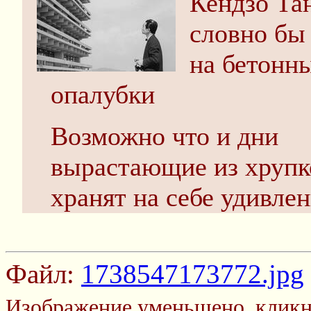
Кендзо Та
словно бы
на бетонн
опалубки
Возможно что и дни
вырастающие из хрупк
хранят на себе удивле
Файл:
1738547173772.jpg
Изображение уменьшено, кликн