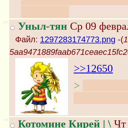
долбить :3
>>
Уныл-тян
Ср 09 феврал
Файл:
1297283174773.png
-(
1
5aa9471889faab671ceaec15fc2
>>12650
>
Короче, я
долбящуюся
>>
Котомине Кирей | \
Чт 