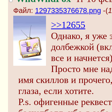
Файл:
1297335376678.png
-(
1
>>12655
Однако, я уже 
долбежкой (вк
все и начнется
Просто мне на
имя скиллов и прочего
глаза, если хотите.
P.s. офигенные реквес