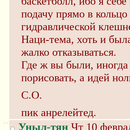
баскетболл, ибо я себе
подачу прямо в кольцо
гидравлической клешне
Наци-тема, хоть и был
жалко отказываться.
Где ж вы были, иногда 
порисовать, а идей нол
С.О.
пик анрелейтед.
>>
Уныл-тян
Чт 10 феврал