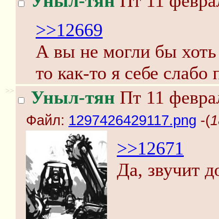
Уныл-тян
Пт 11 феврал
>>12669
А вы не могли бы хоть
то как-то я себе слабо
>>
Уныл-тян
Пт 11 феврал
Файл:
1297426429117.png
-(
1
>>12671
Да, звучит д