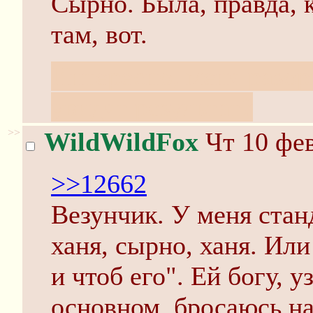
Сырно. Была, правда, к
там, вот.
Интересно, меня разор
увидят результат?
>>
WildWildFox
Чт 10 фев
>>12662
Везунчик. У меня стан
ханя, сырно, ханя. Или
и чтоб его". Ей богу, у
основном, бросаюсь на