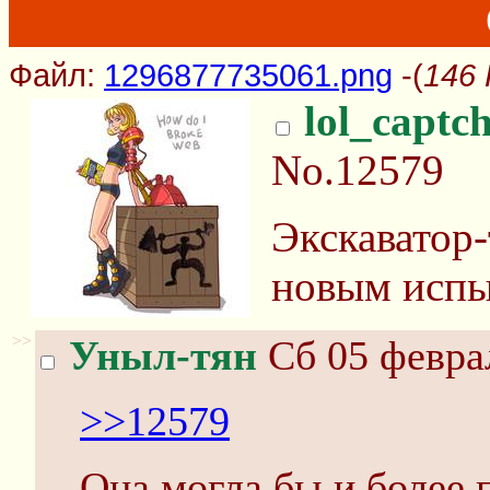
Файл:
1296877735061.png
-(
146 
lol_captc
No.12579
Экскаватор-
новым испы
>>
Уныл-тян
Сб 05 феврал
>>12579
Она могла бы и более