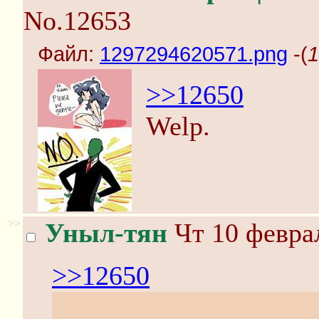
No.12653
Файл:
1297294620571.png
-(
1
>>12650
Welp.
>>
Уныл-тян
Чт 10 феврал
>>12650
Экс с оп-арта мне каж