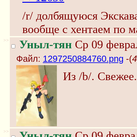
/r/ долбящуюся Экскава
вообще с хентаем по м
>>
Уныл-тян
Ср 09 феврал
Файл:
1297250884760.png
-(
4
Из /b/. Свежее.
>>
Уныл-тян
Ср 09 феврал