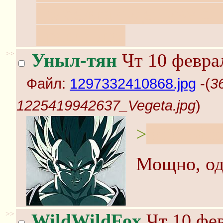
долбёжка будет уже с
правильно.
>>
Уныл-тян
Чт 10 феврал
Файл:
1297332410868.jpg
-(
3
1225419942637_Vegeta.jpg
)
>
вегетофи
Мощно, од
>>
WildWildFox
Чт 10 фев