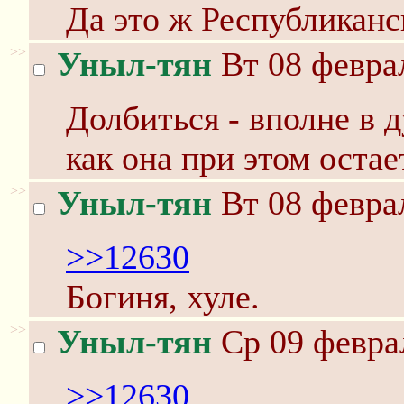
Да это ж Республиканс
>>
Уныл-тян
Вт 08 феврал
Долбиться - вполне в 
как она при этом остае
>>
Уныл-тян
Вт 08 феврал
>>12630
Богиня, хуле.
>>
Уныл-тян
Ср 09 феврал
>>12630