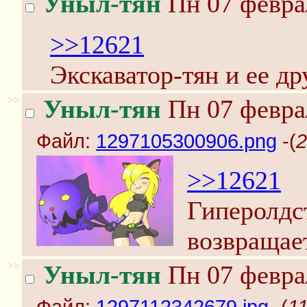
Уныл-тян
Пн 07 феврал
>>12621
Экскаватор-тян и ее д
>>
Уныл-тян
Пн 07 феврал
Файл:
1297105300906.png
-(
2
>>12621
Гиперолдс
возвращае
>>
Уныл-тян
Пн 07 феврал