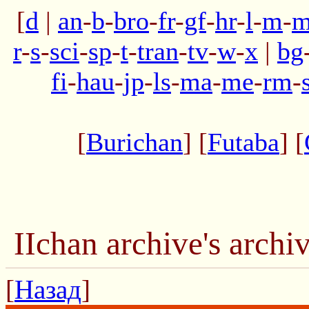
[
d
|
an
-
b
-
bro
-
fr
-
gf
-
hr
-
l
-
m
-
m
r
-
s
-
sci
-
sp
-
t
-
tran
-
tv
-
w
-
x
|
bg
fi
-
hau
-
jp
-
ls
-
ma
-
me
-
rm
-
[
Burichan
] [
Futaba
] [
IIchan archive's arc
[
Назад
]