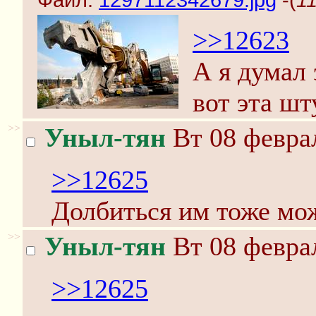
Файл:
1297112342679.jpg
-(
11
>>12623
А я думал 
вот эта шт
>>
Уныл-тян
Вт 08 феврал
>>12625
Долбиться им тоже мо
>>
Уныл-тян
Вт 08 феврал
>>12625