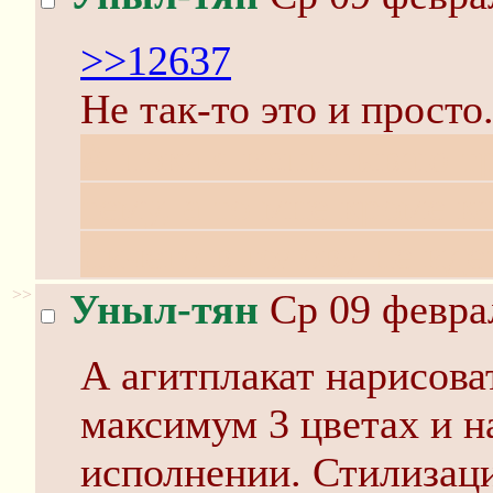
>>12637
Не так-то это и просто
А пока я испытываю тр
тему, а то мне кроме к
ничего в голову не иде
>>
Уныл-тян
Ср 09 феврал
А агитплакат нарисова
максимум 3 цветах и н
исполнении. Стилизац