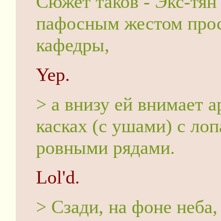
Сюжет таков - Экс-тян
пафосным жестом прост
кафедры,
Yep.
> а внизу ей внимает 
касках (с ушами) с ло
ровными рядами.
Lol'd.
> Сзади, на фоне неба