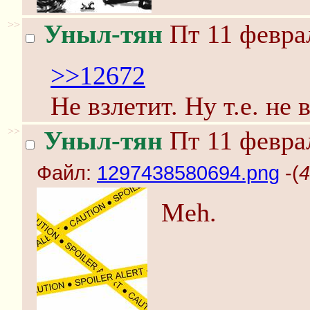
>>
Уныл-тян
Пт 11 феврал
>>12672
Не взлетит. Ну т.е. не 
>>
Уныл-тян
Пт 11 феврал
Файл:
1297438580694.png
-(
4
Meh.