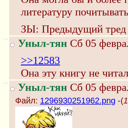
литературу почитывать
ЗЫ: Предыдущий тред
>>
Уныл-тян
Сб 05 феврал
>>12583
Она эту книгу не читал
>>
Уныл-тян
Сб 05 феврал
Файл:
1296930251962.png
-(
1