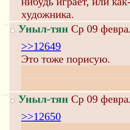
нибудь играет, или как
художника.
>>
Уныл-тян
Ср 09 феврал
>>12649
Это тоже порисую.
Вы такие милые и чист
рисовать долбящуюся 
>>
Уныл-тян
Ср 09 феврал
>>12650
Ну и отлично, нечего 