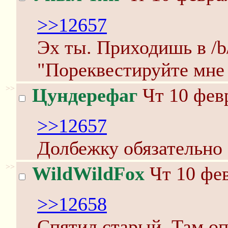
>>12657
Эх ты. Приходишь в /b
"Пореквестируйте мне 
>>
Цундерефаг
Чт 10 февр
>>12657
Долбежку обязательно 
>>
WildWildFox
Чт 10 фев
>>12658
Спятил старый. Там оп