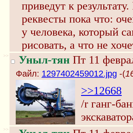
приведут к результату.
реквесты пока что: оч
у человека, который са
рисовать, а что не хоче
>>
Уныл-тян
Пт 11 феврал
Файл:
1297402459012.jpg
-(
1
>>12668
/r ганг-ба
экскавато
>>