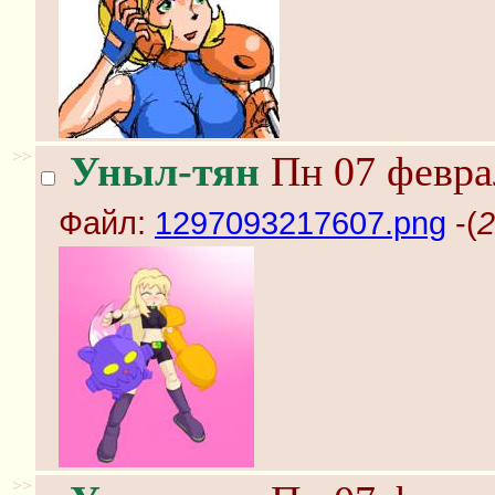
>>
Уныл-тян
Пн 07 феврал
Файл:
1297093217607.png
-(
2
>>