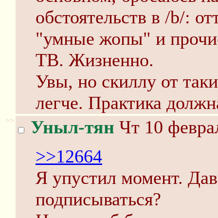
обстоятельств в /b/: о
"умные жопы" и прочие
ТВ. Жизненно.
Увы, но скиллу от так
легче. Практика должн
>>
Уныл-тян
Чт 10 феврал
>>12664
Я упустил момент. Дав
подписываться?