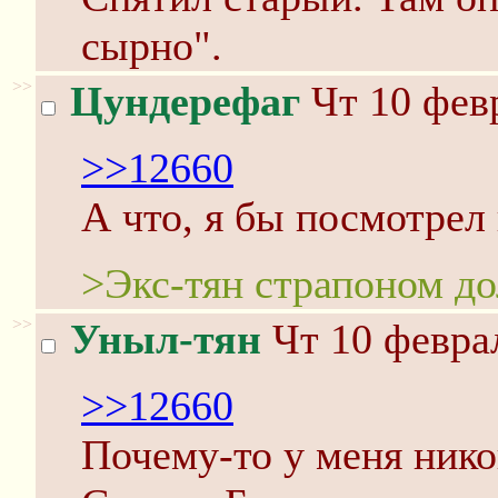
сырно".
>>
Цундерефаг
Чт 10 февр
>>12660
А что, я бы посмотрел 
>Экс-тян страпоном д
>>
Уныл-тян
Чт 10 феврал
>>12660
Почему-то у меня нико