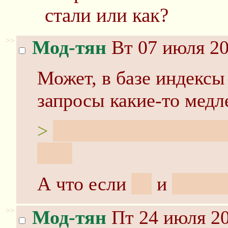
стали или как?
>>
Мод-тян
Вт 07 июля 20
Может, в базе индексы
запросы какие-то медл
>
Вы их там вручную м
как?
А что если
AI
и
токен
>>
Мод-тян
Пт 24 июля 20