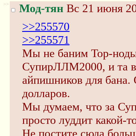
>>
Мод-тян
Вс 21 июня 20
>>255570
>>255571
Мы не баним Тор-ноды.
СупирЛЛМ2000, и та в
айпишников для бана. 
долларов.
Мы думаем, что за С
просто луддит какой-т
Не постите сюда больш