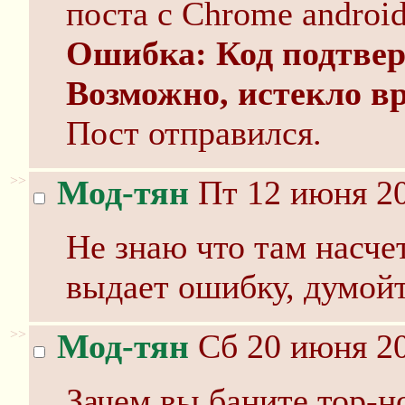
поста с Chrome androi
Ошибка: Код подтверж
Возможно, истекло в
Пост отправился.
>>
Мод-тян
Пт 12 июня 20
Не знаю что там насче
выдает ошибку, думойт
>>
Мод-тян
Сб 20 июня 20
Зачем вы баните тор-н