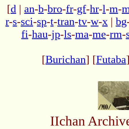
[
d
|
an
-
b
-
bro
-
fr
-
gf
-
hr
-
l
-
m
-
m
r
-
s
-
sci
-
sp
-
t
-
tran
-
tv
-
w
-
x
|
bg
fi
-
hau
-
jp
-
ls
-
ma
-
me
-
rm
-
[
Burichan
] [
Futaba
IIchan Archiv