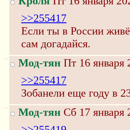
Кроля
Пт 16 января 20
>>255417
Если ты в России живё
сам догадайся.
>>
Мод-тян
Пт 16 января 
>>255417
Зобанели еще году в 2
>>
Мод-тян
Сб 17 января 
>>255419