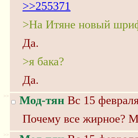
>>255371
>На Итяне новый шри
Да.
>я бака?
Да.
>>
Мод-тян
Вс 15 февраля
Почему все жирное? Ме
>>