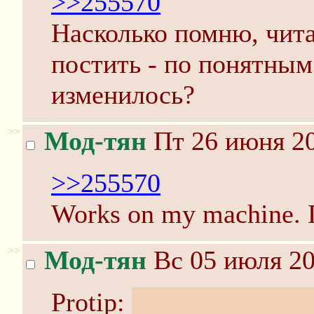
>>255570
Насколько помню, чита
постить - по понятным
изменилось?
>>
Мод-тян
Пт 26 июня 20
>>255570
Works on my machine. 
>>
Мод-тян
Вс 05 июля 20
Protip:
первую "поверн