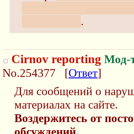
проходить, а просто F5
только одну.
.
Cirnov reporting
Мод-
No.254377
[
Ответ
]
Для сообщений о нару
материалах на сайте.
Воздержитесь от пост
обсуждений.