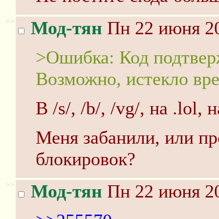
>>
Мод-тян
Пн 22 июня 20
>Ошибка: Код подтверж
Возможно, истекло вре
В /s/, /b/, /vg/, на .lol
Меня забанили, или п
блокировок?
>>
Мод-тян
Пн 22 июня 20