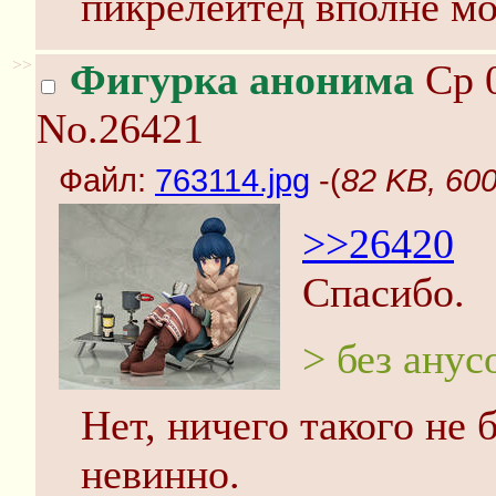
пикрелейтед вполне мо
>>
Фигурка анонима
Ср 0
No.26421
Файл:
763114.jpg
-(
82 KB, 600
>>26420
Спасибо.
> без анус
Нет, ничего такого не 
невинно.