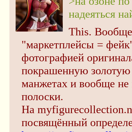
>на озоне п
надеяться на
This. Вообще
"маркетплейсы = фейк
фотографией оригинал
покрашенную золотую 
манжетах и вообще не
полоски.
На myfigurecollection.
посвящённый определе