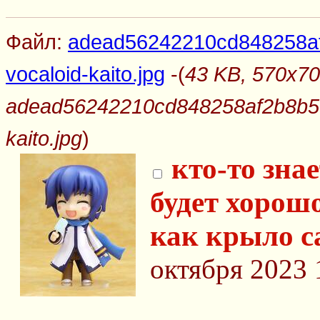
Файл:
adead56242210cd848258af2
vocaloid-kaito.jpg
-(
43 KB, 570x70
adead56242210cd848258af2b8b50a
kaito.jpg
)
кто-то зна
будет хорошо
как крыло с
октября 2023 