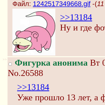
Файл:
1242517349668.gif
-(
11
>>13184
Ну и где фо
>>
Фигурка анонима
Вт 0
No.26588
>>13184
Уже прошло 13 лет, а ф