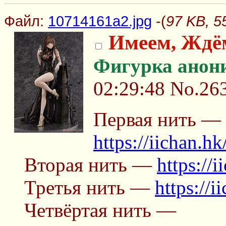
Файл:
10714161a2.jpg
-(
97 KB, 5
Имеем, Ждё
Фигурка анон
02:29:48
No.26
Первая нить —
https://iichan.hk
Вторая нить —
https://
Третья нить —
https://i
Четвёртая нить —