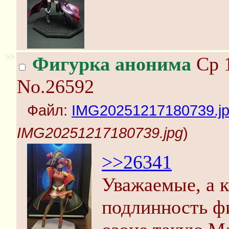
>>
Фигурка анонима
Ср 1
No.26592
Файл:
IMG20251217180739.j
IMG20251217180739.jpg
)
>>26341
Уважаемые, а к
подлинность фи