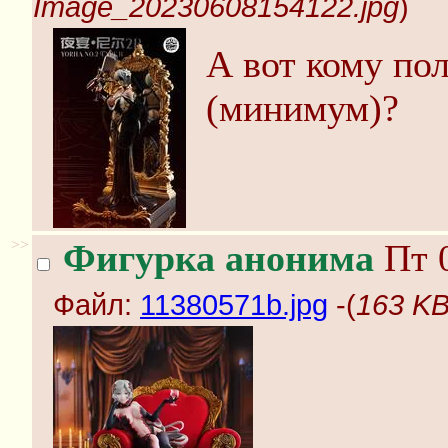
Image_20230608154122.jpg
)
А вот кому по
(минимум)?
>>
Фигурка анонима
Пт 0
Файл:
11380571b.jpg
-(
163 KB