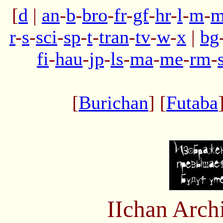
[
d
|
an
-
b
-
bro
-
fr
-
gf
-
hr
-
l
-
m
-
m
r
-
s
-
sci
-
sp
-
t
-
tran
-
tv
-
w
-
x
|
bg
fi
-
hau
-
jp
-
ls
-
ma
-
me
-
rm
-
[
Burichan
] [
Futaba
IIchan Arc