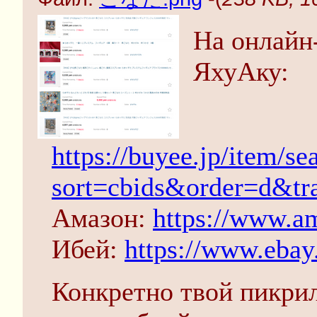
На онлайн
ЯхуАку:
https://buyee.jp/it
sort=cbids&order=d&tr
Амазон:
https://www
Ибей:
https://www.eba
Конкретно твой пикрил