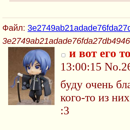
Файл:
3e2749ab21adade76fda27d
3e2749ab21adade76fda27db4946
и вот его т
13:00:15
No.2
буду очень бл
кого-то из ни
:3