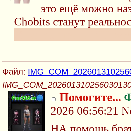
это ещё можно наз
Chobits станут реально
Ушел смотреть BJD оде
Файл:
IMG_COM_2026013102560
IMG_COM_202601310256030130
Помогите...
Ф
2026 06:56:21
N
НА помощь брат