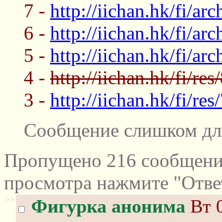
7 -
http://iichan.hk/fi/ar
6 -
http://iichan.hk/fi/ar
5 -
http://iichan.hk/fi/ar
4 -
httр://iichan.hk/fi/re
3 -
http://iichan.hk/fi/re
Сообщение слишком дл
Пропущено 216 сообщений
просмотра нажмите "Отве
>>
Фигурка анонима
Вт 0