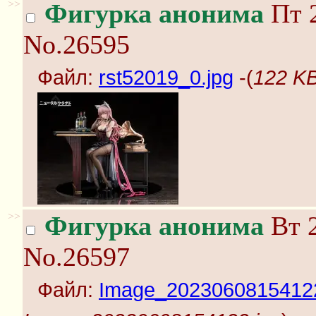
>>
Фигурка анонима
Пт 2
No.26595
Файл:
rst52019_0.jpg
-(
122 KB
>>
Фигурка анонима
Вт 2
No.26597
Файл:
Image_20230608154122