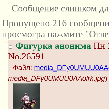
Сообщение слишком дл
Пропущено 216 сообщений
просмотра нажмите "Отве
>>
Фигурка анонима
Пн 1
No.26591
Файл:
media_DFy0UMUU0AAol
media_DFy0UMUU0AAolrk.jpg
)