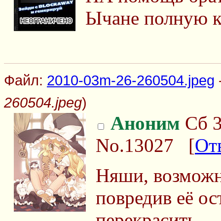
Ычане полную к
Файл:
2010-03m-26-260504.jpeg
260504.jpeg
)
Аноним
Сб 3
No.13027
[
От
Няши, возможн
повредив её ос
перекрасить.