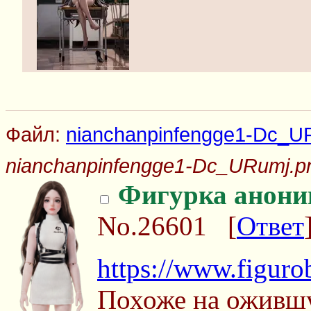
Файл:
nianchanpinfengge1-Dc_U
nianchanpinfengge1-Dc_URumj.p
Фигурка анони
No.26601
[
Ответ
https://www.figuro
Похоже на ожившу