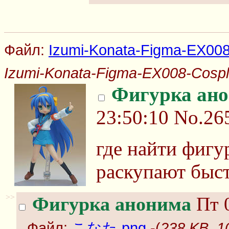
Файл:
Izumi-Konata-Figma-EX008
Izumi-Konata-Figma-EX008-Cospl
Фигурка ан
23:50:10
No.26
где найти фигур
раскупают быс
>>
Фигурка анонима
Пт 0
Файл:
こなた.png
-(
238 KB, 