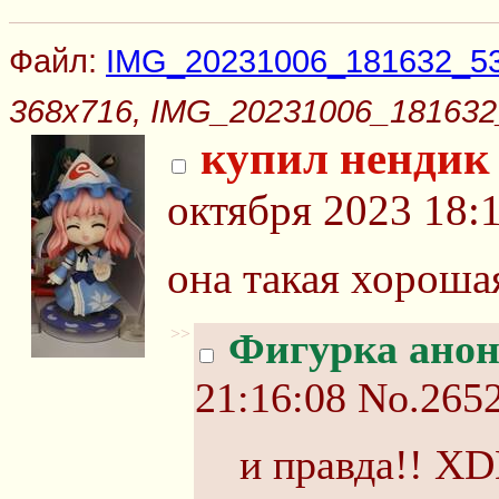
Файл:
IMG_20231006_181632_53
368x716, IMG_20231006_181632
купил нендик
октября 2023 18:
она такая хороша
>>
Фигурка ано
21:16:08
No.265
и правда!! X