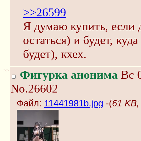
>>26599
Я думаю купить, если 
остаться) и будет, куд
будет), кхех.
>>
Фигурка анонима
Вс 0
No.26602
Файл:
11441981b.jpg
-(
61 KB,