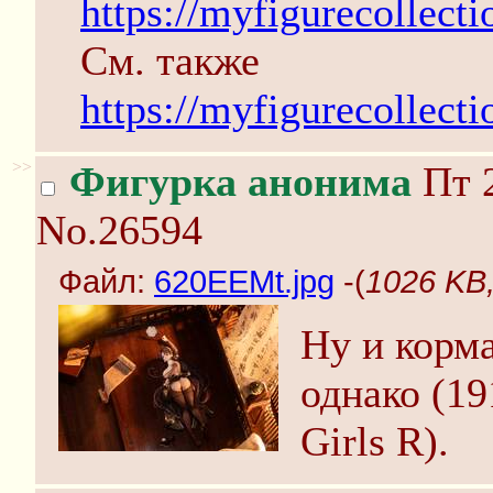
https://myfigurecollecti
См. также
https://myfigurecollect
>>
Фигурка анонима
Пт 2
No.26594
Файл:
620EEMt.jpg
-(
1026 KB,
Ну и корма
однако (19
Girls R).