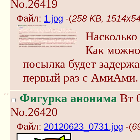
No.26419
Файл:
1.jpg
-(
258 KB, 1514x54
Насколько 
Как можно
посылка будет задерж
первый раз с АмиАми.
>>
Фигурка анонима
Вт 0
No.26420
Файл:
20120623_0731.jpg
-(
6