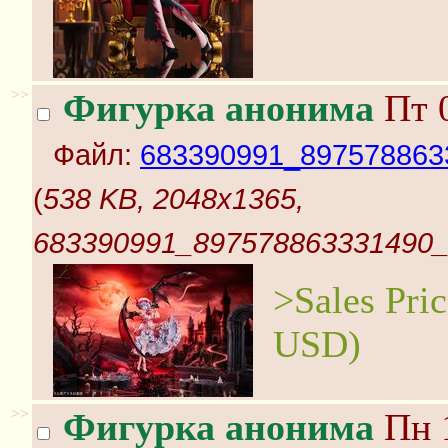
>>
Фигурка анонима
Пт 0
Файл:
683390991_897578863
(
538 KB, 2048x1365,
683390991_897578863331490_
>Sales Pri
USD)
>>
Фигурка анонима
Пн 1