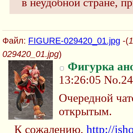
в неудобной стране, п
Файл:
FIGURE-029420_01.jpg
-(
1
029420_01.jpg
)
Фигурка ан
13:26:05
No.2
Очередной чат
открытым.
К сожалению,
http://jsh