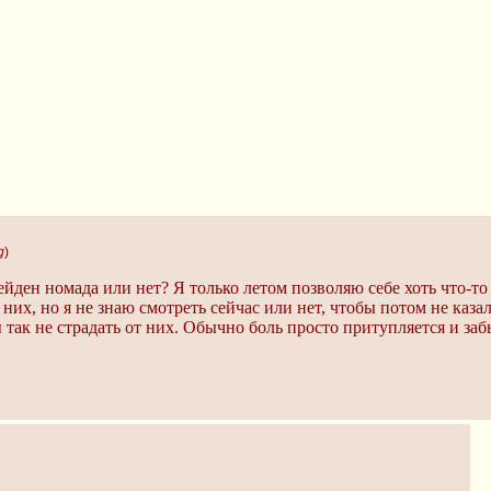
g
)
ден номада или нет? Я только летом позволяю себе хоть что-то 
 них, но я не знаю смотреть сейчас или нет, чтобы потом не каза
ы так не страдать от них. Обычно боль просто притупляется и з