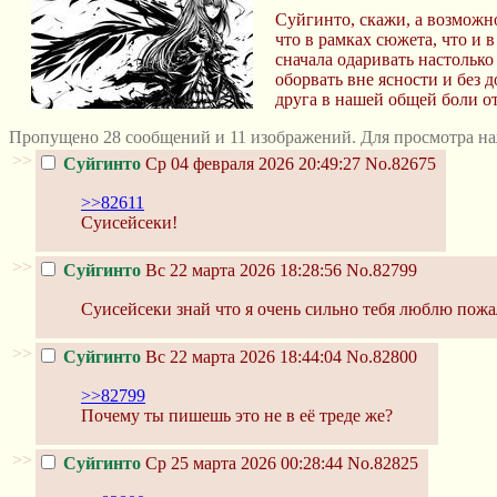
Суйгинто, скажи, а возможно
что в рамках сюжета, что и 
сначала одаривать настолько
оборвать вне ясности и без 
друга в нашей общей боли о
Пропущено 28 сообщений и 11 изображений. Для просмотра на
>>
Суйгинто
Ср 04 февраля 2026 20:49:27
No.82675
>>82611
Суисейсеки!
>>
Суйгинто
Вс 22 марта 2026 18:28:56
No.82799
Суисейсеки знай что я очень сильно тебя люблю пожа
>>
Суйгинто
Вс 22 марта 2026 18:44:04
No.82800
>>82799
Почему ты пишешь это не в её треде же?
>>
Суйгинто
Ср 25 марта 2026 00:28:44
No.82825