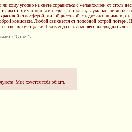
 ли кому угодно на свете справиться с меланхолией от столь не
в целом от этих тишины и недосказанности, глухо навалившихся н
 красивой атмосферой, милой рисовкой, сладко ожившими куклами
доброй концовки. Любой свихнётся от подобной острой потери. Н
т печальной концовки Тройменда и застывшего на двадцать лет с
жмите "Ответ".
луйста. Мне хочется тебя обнять