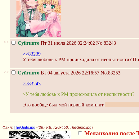
>>
Суйгинто
Пт 31 июля 2026 02:24:02
No.83243
>>83239
У тебя любовь к РМ происходила от неопытности? Пон
>>
Суйгинто
Вт 04 августа 2026 22:16:57
No.83253
>>83243
>У тебя любовь к РМ происходила от неопытности?
Это вообще был мой первый комплит
сабж начал смо
Файл:
TheGinto.jpg
-(
267 KB, 720x450, TheGinto.jpg
)
Меланхолия после 