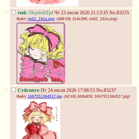
>>
rmk
!!Kp4vHZpI
Чт 23 июля 2026 21:13:35
No.83235
Файл:
rm02_191a.png
-(
488 KB, 314x396, rm02_191a.png
)
>>
Суйгинто
Пт 24 июля 2026 17:08:53
No.83237
Файл:
1697551364517.jpg
-(
62 KB, 608x859, 1697551364517.jpg
)