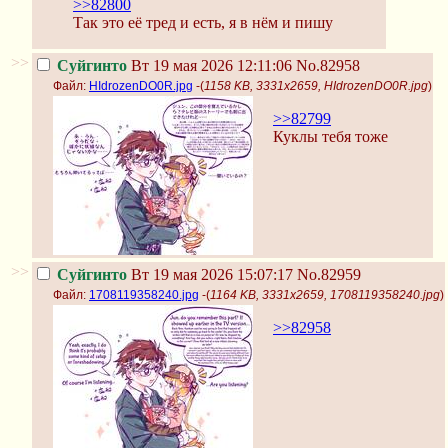
>>82800
Так это её тред и есть, я в нём и пишу
>>
Суйгинто
Вт 19 мая 2026 12:11:06
No.82958
Файл:
HIdrozenDO0R.jpg
-(
1158 KB, 3331x2659, HIdrozenDO0R.jpg
)
>>82799
Куклы тебя тоже
>>
Суйгинто
Вт 19 мая 2026 15:07:17
No.82959
Файл:
1708119358240.jpg
-(
1164 KB, 3331x2659, 1708119358240.jpg
)
>>82958