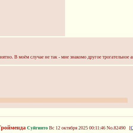
ятно. В моём случае не так - мне знакомо другое трогательное 
треть через некоторое время после знакомства с имиджбордами
Тройменда
Суйгинто
Вс 12 октября 2025 00:11:46
No.82490
[