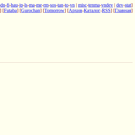
-
dn
-
fi
-
hau
-
jp
-
ls
-
ma
-
me
-
rm
-
sos
-
tan
-
to
-
vn
|
misc
-
tenma
-
vndev
|
dev
-
stat
]
] [
Futaba
] [
Gurochan
] [
Tomorrow
] [
Архив
-
Каталог
-
RSS
] [
Главная
]