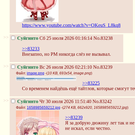
https://www.youtube.com/watch?v=OKeuS_L8kq8
>>
Суйгинто
Сб 25 июля 2026 01:16:14
No.83238
>>83233
Внезапно, но РМ никогда слёз не вызывал.
>>
Суйгинто
Вс 26 июля 2026 02:21:10
No.83239
Файл:
image.png
-(
10 KB, 693x54, image.png
)
>>83225
Со временем найдёшь ещё тайтлов, которые смогут те
>>
Суйгинто
Чт 30 июля 2026 11:51:40
No.83242
Файл:
1658985659212.jpg
-(
274 KB, 662x920, 1658985659212.jpg
)
>>83239
Я за добрую дюжину лет так и не
не искал, если честно.