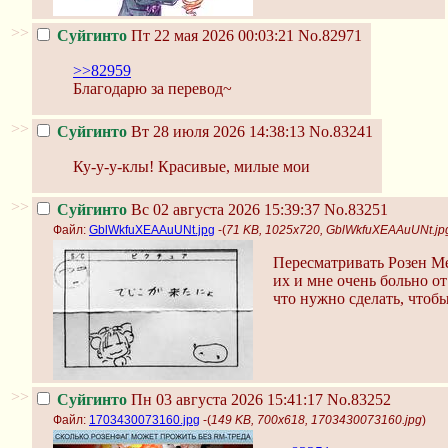
>>
Суйгинто
Пт 22 мая 2026 00:03:21
No.82971
>>82959
Благодарю за перевод~
>>
Суйгинто
Вт 28 июля 2026 14:38:13
No.83241
Ку-у-у-клы! Красивые, милые мои
>>
Суйгинто
Вс 02 августа 2026 15:39:37
No.83251
Файл:
GblWkfuXEAAuUNt.jpg
-(
71 KB, 1025x720, GblWkfuXEAAuUNt.jp
Пересматривать Розен Мей
их и мне очень больно от
что нужно сделать, чтоб
>>
Суйгинто
Пн 03 августа 2026 15:41:17
No.83252
Файл:
1703430073160.jpg
-(
149 KB, 700x618, 1703430073160.jpg
)