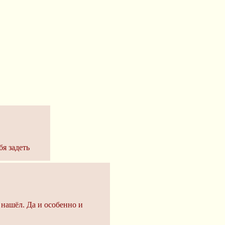
бя задеть
 нашёл. Да и особенно и