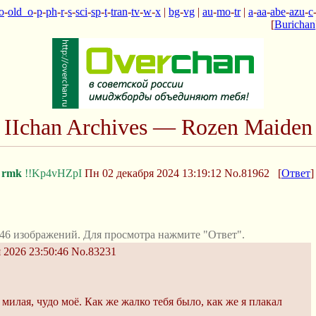
o
-
old_o
-
p
-
ph
-
r
-
s
-
sci
-
sp
-
t
-
tran
-
tv
-
w
-
x
|
bg
-
vg
|
au
-
mo
-
tr
|
a
-
aa
-
abe
-
azu
-
c
[
Burichan
IIchan Archives — Rozen Maiden
rmk
!!Kp4vHZpI
Пн 02 декабря 2024 13:19:12
No.81962
[
Ответ
]
46 изображений. Для просмотра нажмите "Ответ".
 2026 23:50:46
No.83231
 милая, чудо моё. Как же жалко тебя было, как же я плакал