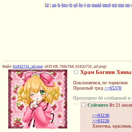
[
d
|
an
-
b
-
bro
-
fr
-
gf
-
hr
-
l
-
m
-
maid
-
med
-
mi
-
mu
-
ne
-
Файл:
61832731_p0.png
-(
935 KB, 768x768, 61832731_p0.png
)
Храм Богини Хины
Поклоняемся, не тормозим
Прошлый тред
>>65370
Пропущено 66 сообщений и 
>>
Суйгинто
Вт 21 июля
>>83230
>>83226
Хиночка, красивая,