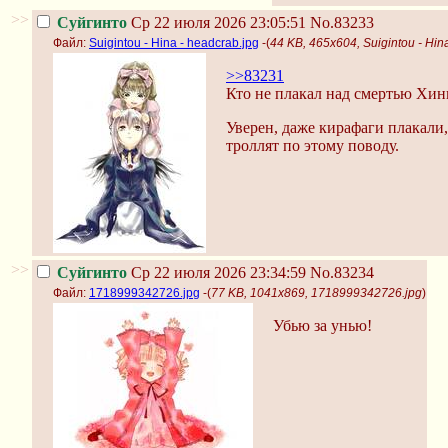
>>
Суйгинто
Ср 22 июля 2026 23:05:51
No.83233
Файл:
Suigintou - Hina - headcrab.jpg
-(
44 KB, 465x604, Suigintou - Hin
>>83231
Кто не плакал над смертью Хины
Уверен, даже кирафаги плакали,
троллят по этому поводу.
>>
Суйгинто
Ср 22 июля 2026 23:34:59
No.83234
Файл:
1718999342726.jpg
-(
77 KB, 1041x869, 1718999342726.jpg
)
Убью за унью!