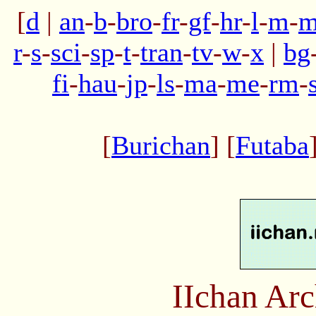
[
d
|
an
-
b
-
bro
-
fr
-
gf
-
hr
-
l
-
m
-
m
r
-
s
-
sci
-
sp
-
t
-
tran
-
tv
-
w
-
x
|
bg
fi
-
hau
-
jp
-
ls
-
ma
-
me
-
rm
-
[
Burichan
] [
Futaba
IIchan Ar