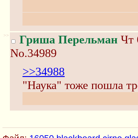
противодействия росс
задействовавать советс
>>
Гриша Перельман
Чт 
No.34989
>>34988
"Наука" тоже пошла т
вы хотели от древней