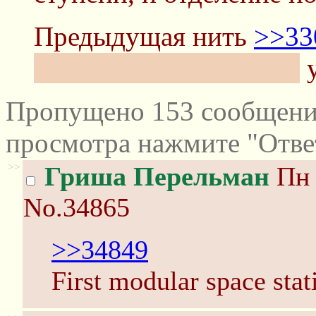
Предыдущая нить
>>33
упоротую Кимовщину
у
Пропущено 153 сообщений
просмотра нажмите "Отве
>>
Гриша Перельман
Пн 
No.34865
>>34849
First modular space sta