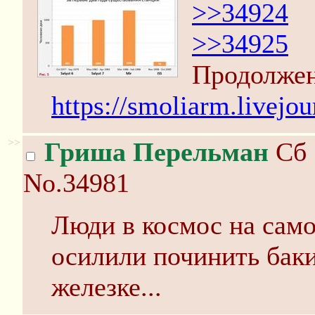
>>34924
>>34925
Продолже
https://smoliarm.livejo
>>
Гриша Перельман
Сб 
No.34981
Люди в космос на самол
осилили починить баки
железке...