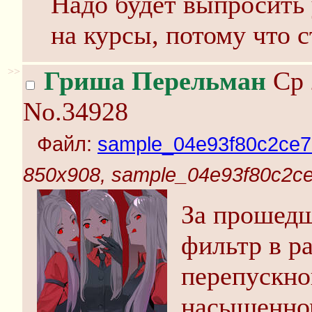
Надо будет выпросить
на курсы, потому что 
>>
Гриша Перельман
Ср 
No.34928
Файл:
sample_04e93f80c2ce7
850x908, sample_04e93f80c2c
За прошедш
фильтр в р
перепускно
насыщенном