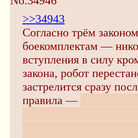
No.34946
>>34943
Согласно трём законо
боекомплектам — никог
вступления в силу кро
закона, робот переста
застрелится сразу посл
правила —
человек вс
пытаться застрелиться,
ещё и вспомнить что ч