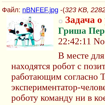
Файл:
nBNFEF.jpg
-(
323 KB, 228
Задача о
Гриша Пер
22:42:11
No
В месте дл
находятся робот с поз
работающим согласно Т
экспериментатор-челов
роботу команду ни в ко