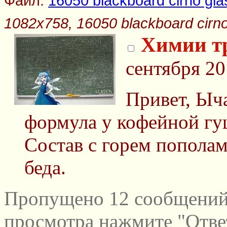
Файл:
16050 blackboard cirno glas
1082x758, 16050 blackboard cirno 
Химии тр
сентября 20
Привет, Ыча
формула у кофейной гу
Состав с горем пополам
беда.
Пропущено 12 сообщений 
просмотра нажмите "Отве