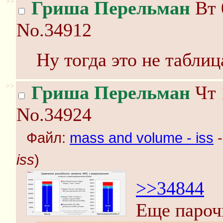
>>
Гриша Перельман
Вт 
No.34912
Ну тогда это не таблиц
>>
Гриша Перельман
Чт 
No.34924
Файл:
mass and volume - iss
-
iss
)
>>34844
Еще пароч