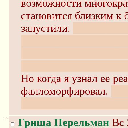
возможности многокра
становится близким к 
запустили.
Правда, уж
неполадок в якобы "ус
стыковки. Или хотя бы
пошла по звезде, то "
Но когда я узнал ее ре
фалломорфировал.
Это
Челомея, еще с 70х год
>>
Гриша Перельман
Вс 