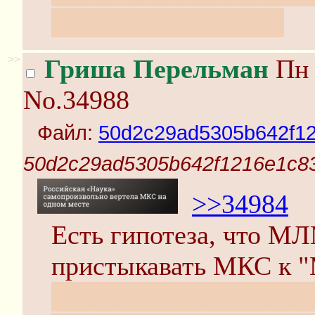
глазах как источник.
>>
Гриша Перельман
Пн 
No.34988
Файл:
50d2c29ad5305b642f1
50d2c29ad5305b642f1216e1c8
>>34984
Есть гипотеза, что М
пристыкавать МКС к "
Простор для заголовко