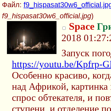
Файл:
f9_hispasat30w6_official.jp
f9_hispasat30w6_official.jpg
)
Space
Гр
2018 01:27:
Запуск пого
https://youtu.be/Kpfr
Особенно красиво, когда
над Африкой, картинка 
спрос обтекателя, и по
ступени, и отделение п