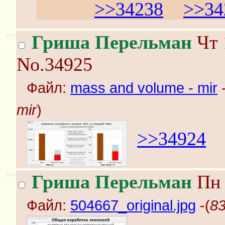
автора
>>34238
и
>>34
>>
Гриша Перельман
Чт 
No.34925
Файл:
mass and volume - mir
-
mir
)
>>34924
>>
Гриша Перельман
Пн 
Файл:
504667_original.jpg
-(
83