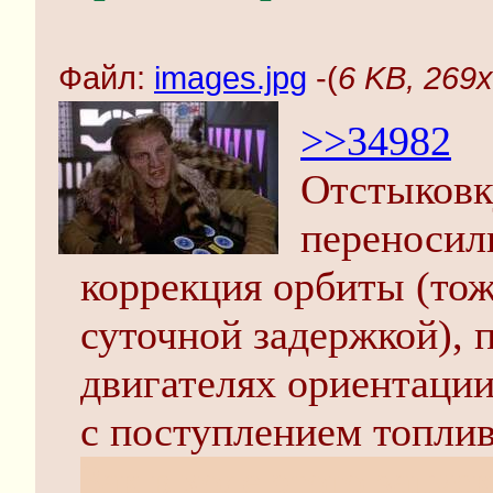
Файл:
images.jpg
-(
6 KB, 269x
>>34982
Отстыковк
переносил
коррекция орбиты (то
суточной задержкой), 
двигателях ориентаци
с поступлением топлив
Зак в ходе этого запус