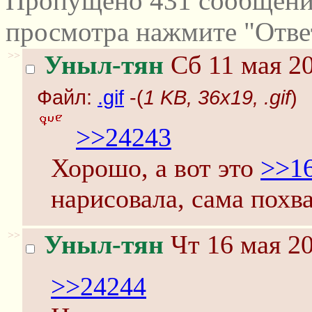
Пропущено 431 сообщений
просмотра нажмите "Отве
>>
Уныл-тян
Сб 11 мая 20
Файл:
.gif
-(
1 KB, 36x19, .gif
)
>>24243
Хорошо, а вот это
>>1
нарисовала, сама похв
>>
Уныл-тян
Чт 16 мая 20
>>24244