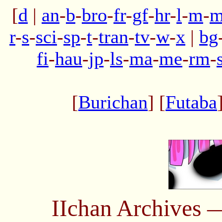
[
d
|
an
-
b
-
bro
-
fr
-
gf
-
hr
-
l
-
m
-
m
r
-
s
-
sci
-
sp
-
t
-
tran
-
tv
-
w
-
x
|
bg
fi
-
hau
-
jp
-
ls
-
ma
-
me
-
rm
-
[
Burichan
] [
Futaba
IIchan Archives