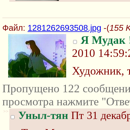
Файл:
1281262693508.jpg
-(
155 
Я Мудак
2010 14:59:
Художник, 
Пропущено 122 сообщений
просмотра нажмите "Отве
>>
Уныл-тян
Пт 31 декабр