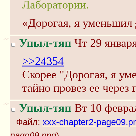
Лаборатории.
«Дорогая, я уменьшил
>>
Уныл-тян
Чт 29 января
>>24354
Скорее "Дорогая, я у
тайно провез ее через 
>>
Уныл-тян
Вт 10 феврал
Файл:
xxx-chapter2-page09.p
page09.png
)