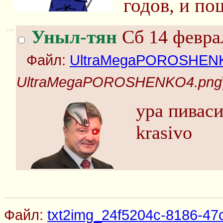
годов, и по
>>
Уныл-тян
Сб 14 феврал
Файл:
UltraMegaPOROSHEN
UltraMegaPOROSHENKO4.png
ура пивас
krasivo
Файл:
txt2img_24f5204c-8186-47