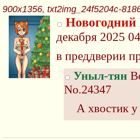
900x1356, txt2img_24f5204c-818
Новогодний
декабря 2025 04
в преддверии пр
>>
Уныл-тян
Вс
No.24347
А хвостик у