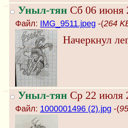
>>
Уныл-тян
Сб 06 июня 
Файл:
IMG_9511.jpeg
-(
264 K
Начеркнул лег
>>
Уныл-тян
Ср 22 июля 
Файл:
1000001496 (2).jpg
-(
95