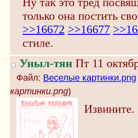
Ну так это тред посвя
только она постить сво
>>16672
>>16677
>>16
стиле.
>>
Уныл-тян
Пт 11 октябр
Файл:
Веселые картинки.png
картинки.png
)
Извините.