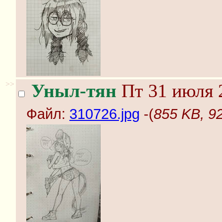
>>
Уныл-тян
Пт 31 июля 
Файл:
310726.jpg
-(
855 KB, 9