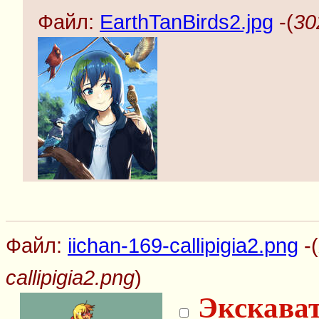
Файл:
EarthTanBirds2.jpg
-(
30
Файл:
iichan-169-callipigia2.png
-(
callipigia2.png
)
Экскават