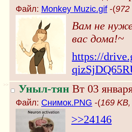
Файл:
Monkey Muzic.gif
-(
972 
Вам не нуже
вас дома!~
https://drive
qizSjDQ65R
>>
Уныл-тян
Вт 03 января
Файл:
Снимок.PNG
-(
169 KB,
>>24146