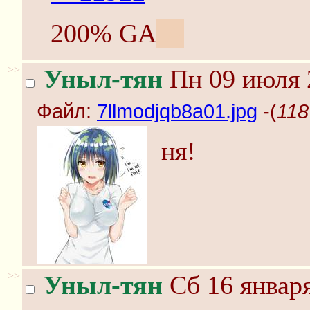
200% GA
IA
>>
Уныл-тян
Пн 09 июля 
Файл:
7llmodjqb8a01.jpg
-(
118
ня!
>>
Уныл-тян
Сб 16 января