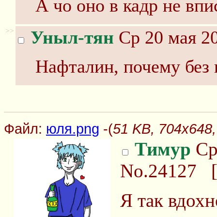
А чо оно в кадр не впи
>>
Уныл-тян
Ср 20 мая 20
Нафталин, почему без 
Файл:
юля.png
-(
51 KB, 704x648,
Тимур
Ср
No.24127
Я так вдох