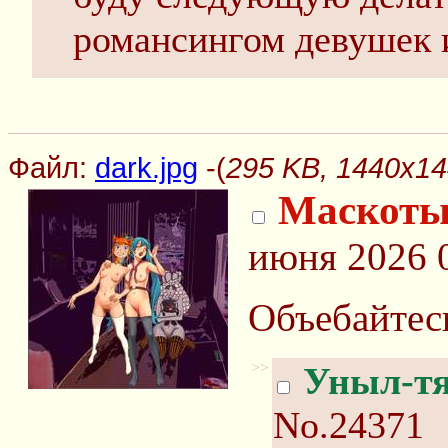
романсингом девушек и
Файл:
dark.jpg
-(
295 KB, 1440x144
Маскоты
июня 2026 
Объебайтес
>>
Уныл-т
No.24371