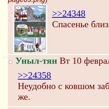
>>24348
Спасенье близ
>>
Уныл-тян
Вт 10 феврал
>>24358
Неудобно с ковшом заб
же.