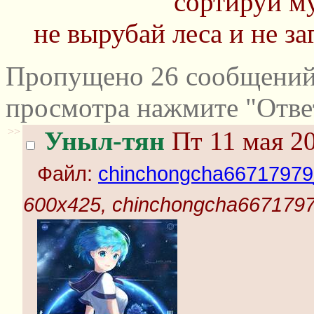
сортируй м
не вырубай леса и не за
Пропущено 26 сообщений 
просмотра нажмите "Отве
>>
Уныл-тян
Пт 11 мая 20
Файл:
chinchongcha66717979_
600x425, chinchongcha66717979