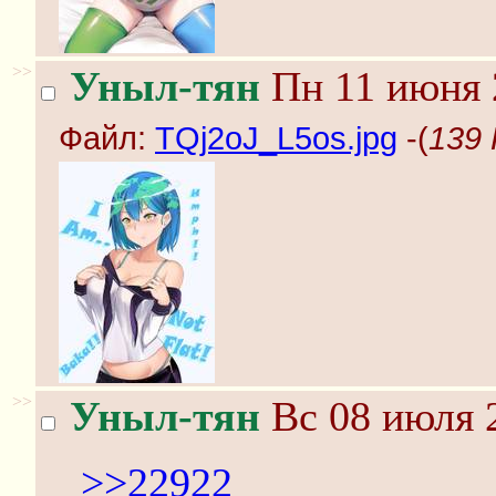
>>
Уныл-тян
Пн 11 июня 
Файл:
TQj2oJ_L5os.jpg
-(
139 
>>
Уныл-тян
Вс 08 июля 2
>>22922