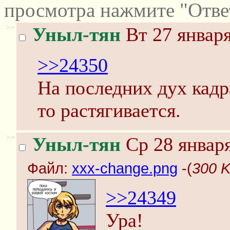
просмотра нажмите "Отве
>>
Уныл-тян
Вт 27 января
>>24350
На последних дух кадр
то растягивается.
>>
Уныл-тян
Ср 28 января
Файл:
xxx-change.png
-(
300 K
>>24349
Ура!