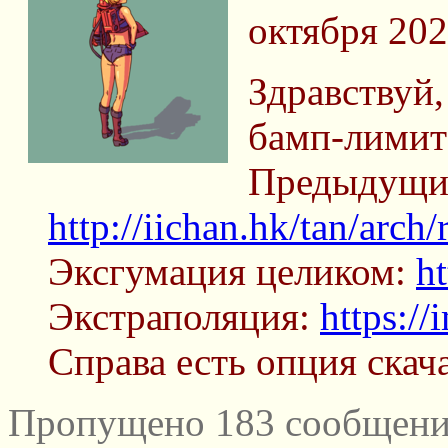
октября 202
Здравствуй,
бамп-лими
Предыдущи
http://iichan.hk/tan/arch
Эксгумация целиком:
h
Экстраполяция:
https:/
Справа есть опция скач
Пропущено 183 сообщений