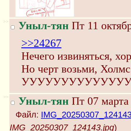
>>
Уныл-тян
Пт 11 октябр
>>24267
Нечего извиняться, хо
Но черт возьми, Холмс.
УУУУУУУУУУУУУ
>>
Уныл-тян
Пт 07 марта 
Файл:
IMG_20250307_124143
IMG_20250307_124143.jpg
)