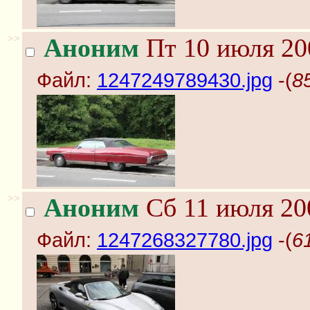
>>
Аноним
Пт 10 июля 20
Файл:
1247249789430.jpg
-(
8
>>
Аноним
Сб 11 июля 20
Файл:
1247268327780.jpg
-(
6