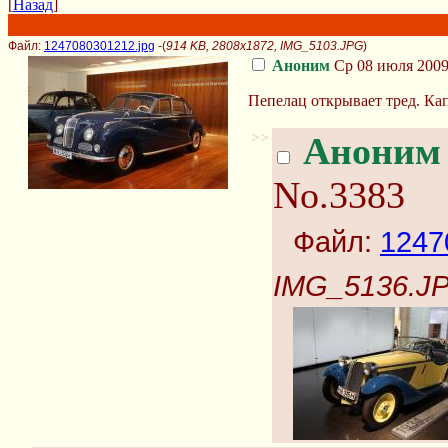
[
Назад
]
Файл:
1247080301212.jpg
-(
914 KB, 2808x1872, IMG_5103.JPG
)
Аноним
Ср 08 июля 2009
Пепелац открывает тред. Кап
>>
Аноним
No.3383
Файл:
1247
IMG_5136.J