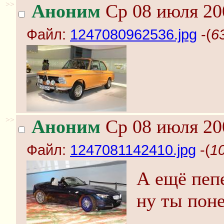
>>
Аноним
Ср 08 июля 20
Файл:
1247080962536.jpg
-(
6
>>
Аноним
Ср 08 июля 20
Файл:
1247081142410.jpg
-(
1
А ещё пеп
ну ты поне