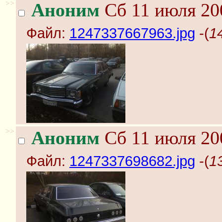
>>
Аноним
Сб 11 июля 20
Файл:
1247337667963.jpg
-(
1
>>
Аноним
Сб 11 июля 20
Файл:
1247337698682.jpg
-(
1