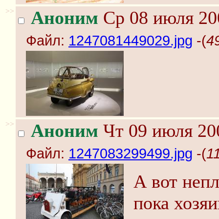
>>
Аноним
Ср 08 июля 20
Файл:
1247081449029.jpg
-(
4
>>
Аноним
Чт 09 июля 20
Файл:
1247083299499.jpg
-(
1
А вот непл
пока хозяи