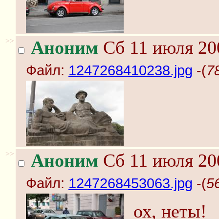
>>
Аноним
Сб 11 июля 20
Файл:
1247268410238.jpg
-(
7
>>
Аноним
Сб 11 июля 20
Файл:
1247268453063.jpg
-(
5
ох, неты!