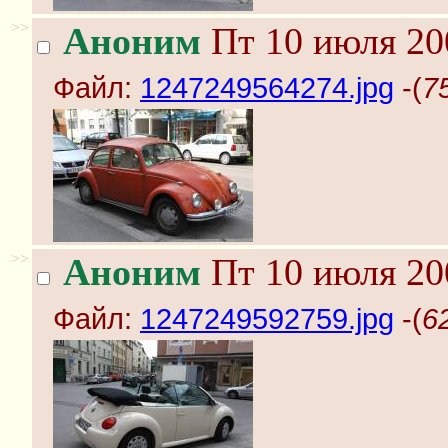
>>
Аноним
Пт 10 июля 20
Файл:
1247249564274.jpg
-(
7
>>
Аноним
Пт 10 июля 20
Файл:
1247249592759.jpg
-(
6