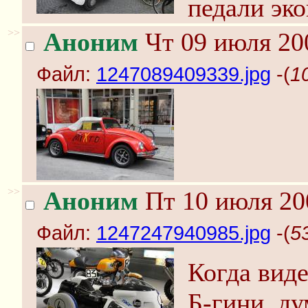
педали эко
>>
Аноним
Чт 09 июля 20
Файл:
1247089409339.jpg
-(
1
>>
Аноним
Пт 10 июля 20
Файл:
1247247940985.jpg
-(
5
Когда виде
Б-гини, ду