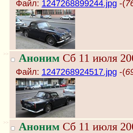
Файл:
1247268899244.jpg
-(
7
>>
Аноним
Сб 11 июля 20
Файл:
1247268924517.jpg
-(
6
>>
Аноним
Сб 11 июля 20