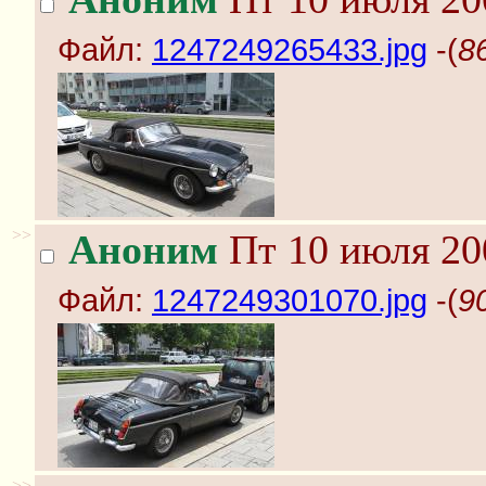
Файл:
1247249265433.jpg
-(
8
>>
Аноним
Пт 10 июля 20
Файл:
1247249301070.jpg
-(
9
>>