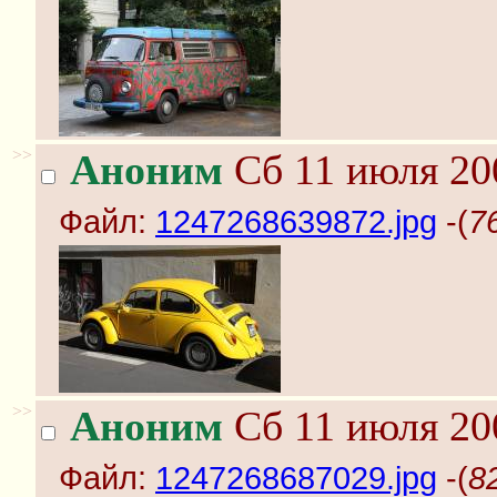
>>
Аноним
Сб 11 июля 20
Файл:
1247268639872.jpg
-(
7
>>
Аноним
Сб 11 июля 20
Файл:
1247268687029.jpg
-(
8