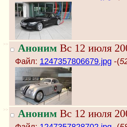
>>
Аноним
Вс 12 июля 20
Файл:
1247357806679.jpg
-(
5
>>
Аноним
Вс 12 июля 20
Файл:
1247357828702.jpg
-(
5