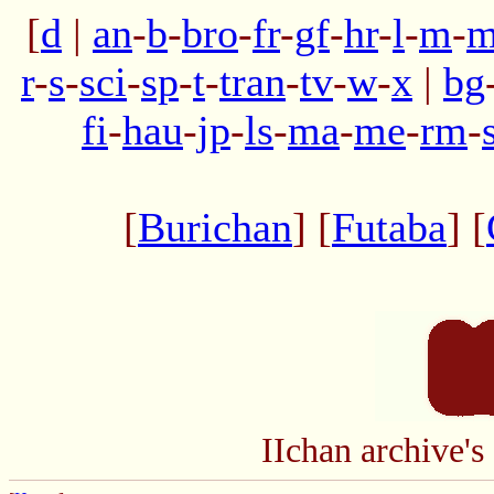
[
d
|
an
-
b
-
bro
-
fr
-
gf
-
hr
-
l
-
m
-
m
r
-
s
-
sci
-
sp
-
t
-
tran
-
tv
-
w
-
x
|
bg
fi
-
hau
-
jp
-
ls
-
ma
-
me
-
rm
-
[
Burichan
] [
Futaba
] [
IIchan archive'