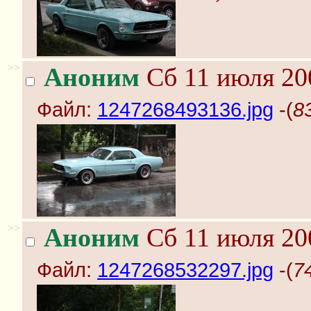
>>
Аноним
Сб 11 июля 20
Файл:
1247268493136.jpg
-(
8
>>
Аноним
Сб 11 июля 20
Файл:
1247268532297.jpg
-(
7