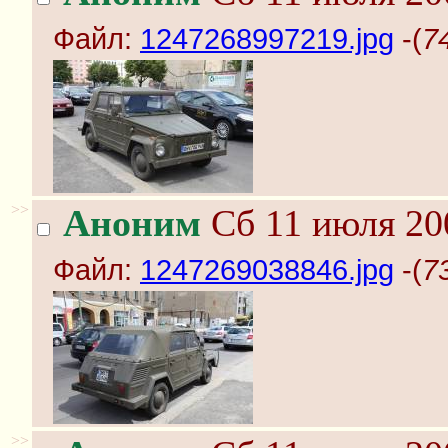
Файл:
1247268997219.jpg
-(
7
>>
Аноним
Сб 11 июля 20
Файл:
1247269038846.jpg
-(
7
>>