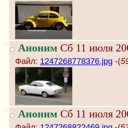
>>
Аноним
Сб 11 июля 20
Файл:
1247268778376.jpg
-(
5
>>
Аноним
Сб 11 июля 20
Файл:
1247268822469.jpg
-(
5