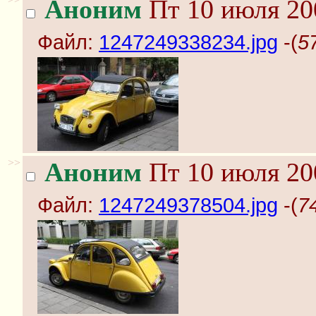
Аноним
Пт 10 июля 20
Файл:
1247249338234.jpg
-(
5
>>
Аноним
Пт 10 июля 20
Файл:
1247249378504.jpg
-(
7