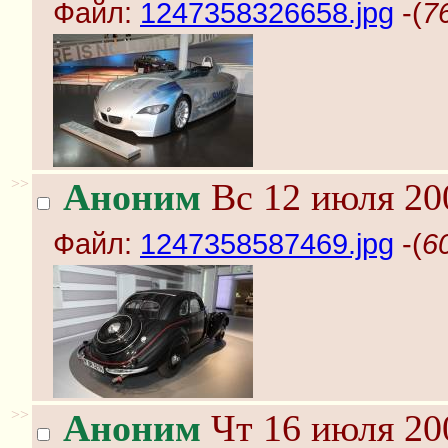
Файл:
1247358326658.jpg
-(
7
>>
Аноним
Вс 12 июля 20
Файл:
1247358587469.jpg
-(
6
>>
Аноним
Чт 16 июля 20