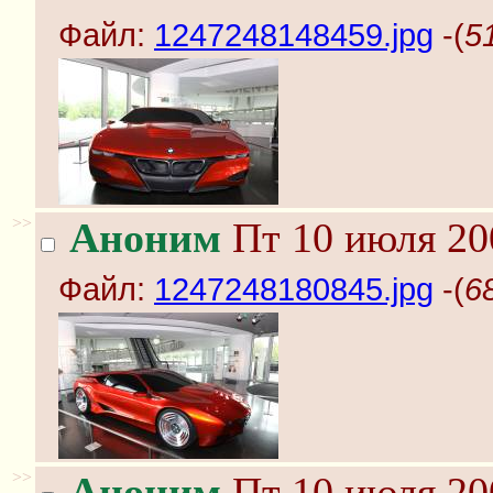
Файл:
1247248148459.jpg
-(
5
>>
Аноним
Пт 10 июля 20
Файл:
1247248180845.jpg
-(
6
>>
Аноним
Пт 10 июля 20