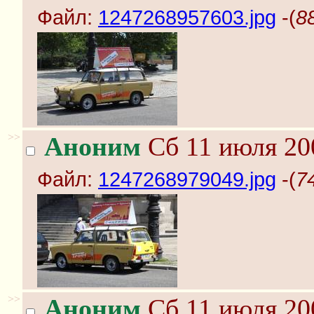
Файл:
1247268957603.jpg
-(
8
>>
Аноним
Сб 11 июля 20
Файл:
1247268979049.jpg
-(
7
>>
Аноним
Сб 11 июля 20