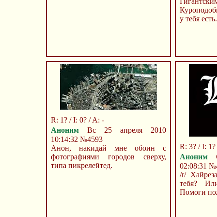
Гигант
Куроподоб
у тебя есть.
R: 1? / I: 0? / A: -
Аноним
Вс 25 апреля 2010
10:14:32
№4593
R: 3? / I: 1?
Анон, накидай мне обоин с
фотографиями городов сверху,
Аноним
С
типа пикрелейтед.
02:08:31
№
/r/ Хайрез
тебя? Ил
Помоги по