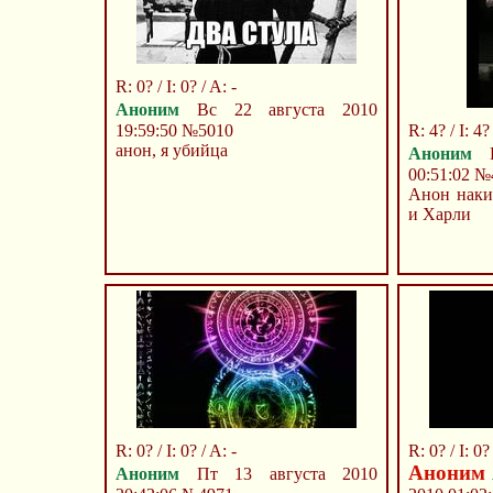
R: 0? / I: 0? / A: -
Аноним
Вс 22 августа 2010
19:59:50
№5010
R: 4? / I: 4?
анон, я убийца
Аноним
В
00:51:02
№
Анон наки
и Харли
R: 0? / I: 0? / A: -
R: 0? / I: 0? 
Аноним
Аноним
Пт 13 августа 2010