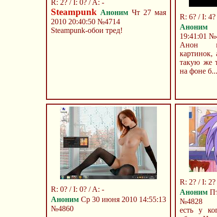
R: 2? / I: 0? / A: -
Steampunk
Аноним
Чт 27 мая
R: 6? / I: 4?
2010 20:40:50
№4714
Аноним
П
Steampunk-обои тред!
19:41:01
№
Анон н
картинок,
такую же 
на фоне б..
R: 2? / I: 2? 
R: 0? / I: 0? / A: -
Аноним
Пт
Аноним
Ср 30 июня 2010 14:55:13
№4828
№4860
есть у ко