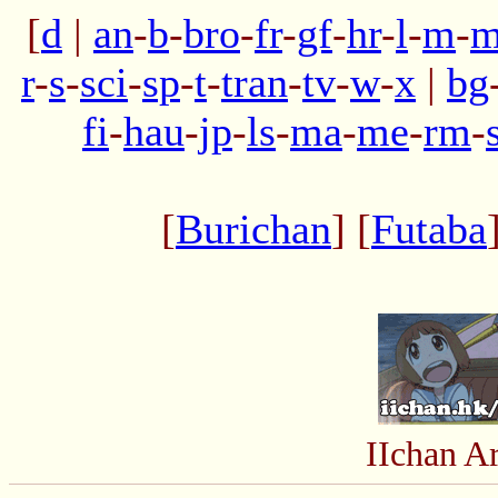
[
d
|
an
-
b
-
bro
-
fr
-
gf
-
hr
-
l
-
m
-
m
r
-
s
-
sci
-
sp
-
t
-
tran
-
tv
-
w
-
x
|
bg
fi
-
hau
-
jp
-
ls
-
ma
-
me
-
rm
-
[
Burichan
] [
Futaba
IIchan A