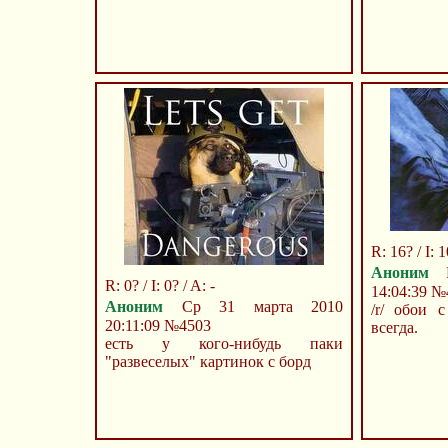
R: 16? / I: 1
Аноним
П
R: 0? / I: 0? / A: -
14:04:39
№
Аноним
Ср 31 марта 2010
/r/ обои 
20:11:09
№4503
всегда.
есть у кого-нибудь паки
"развеселых" картинок с борд