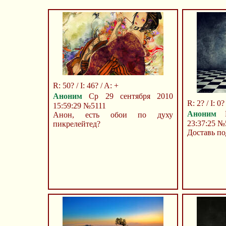
R: 50? / I: 46? / A: +
Аноним
Ср 29 сентября 2010
R: 2? / I: 0? 
15:59:29
№5111
Аноним
В
Анон, есть обои по духу
23:37:25
№
пикрелейтед?
Доставь по