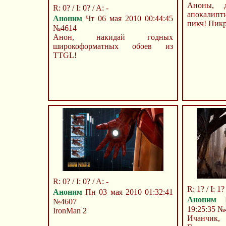
Аноны, д
R: 0? / I: 0? / A: -
апокалипт
Аноним
Чт 06 мая 2010 00:44:45
пикч! Пик
№4614
Анон, накидай годных
широкоформатных обоев из
TTGL!
R: 0? / I: 0? / A: -
R: 1? / I: 1? 
Аноним
Пн 03 мая 2010 01:32:41
Аноним
П
№4607
19:25:35
№
IronMan 2
Ичанчик,