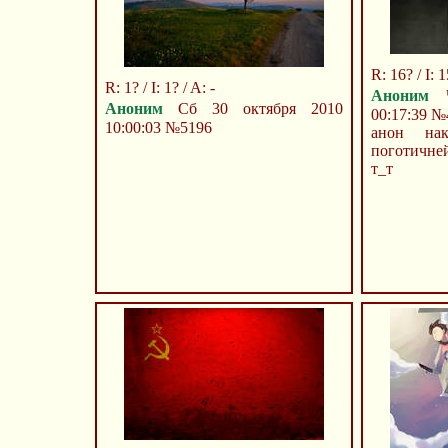
R: 16? / I: 1
R: 1? / I: 1? / A: -
Аноним
Ч
Аноним
Сб 30 октября 2010
00:17:39
№
10:00:03
№5196
анон на
поготичней
т_т