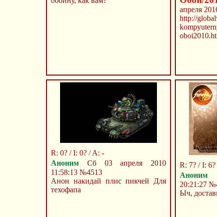
обоину, как вам?
апреля 201
http://globa
kompyuterny
oboi2010.h
R: 0? / I: 0? / A: -
Аноним
Сб 03 апреля 2010
R: 7? / I: 6?
11:58:13
№4513
Аноним
В
Анон накидай плис пикчей Для
20:21:27
№
техофапа
Ыч, достав