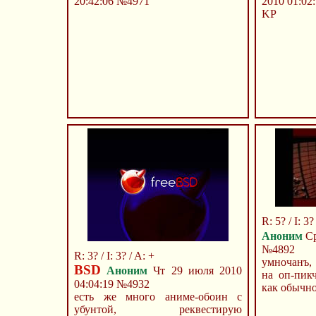
20:42:06
№4971
2010 01:02
KP
R: 5? / I: 3?
Аноним
Ср
№4892
R: 3? / I: 3? / A: +
умночанъ,
BSD
Аноним
Чт 29 июля 2010
на оп-пикч
04:04:19
№4932
как обычно
есть же много аниме-обоин с
убунтой, реквестирую