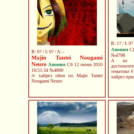
R: 1? / I: 0? 
Аноним
Сб
R: 0? / I: 0? / A: -
№4798
Majin Tantei Nougami
А не д
Neuro
Аноним
Сб 12 июня 2010
достопочт
16:51:34
№4800
тематике 
/r/ хайрез обои по Majin Tantei
хайрез прив
Nougami Neuro