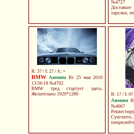
№4727
Доставьте
тарелки, п
R: 3? / I: 2? / A: +
BMW
Аноним
Вт 25 мая 2010
13:56:18
№4702
BMW тред стартует здесь.
Желательно 1920*1280
R: 1? / I: 0? 
Аноним
Вс
№4667
Реквести
Суигин
пикрилейт