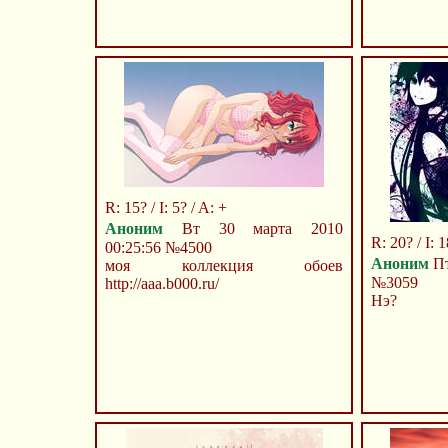
R: 15? / I: 5? / A: +
Аноним
Вт 30 марта 2010
R: 20? / I: 1
00:25:56
№4500
Аноним
Пт
моя коллекция обоев
№3059
http://aaa.b000.ru/
Нэ?