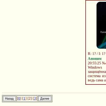
R: 1? / I: 1? 
Аноним
С
20:55:25
№
Window
защищён
система из
ведь сама а
[
0
] [
1
] [2] [
3
]