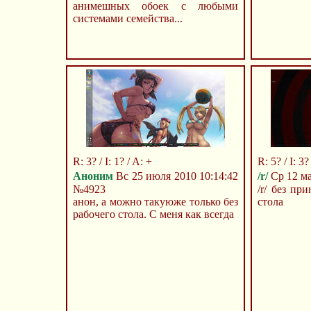
анимешных обоек с любыми
системами семейства...
R: 3? / I: 1? / A: +
R: 5? / I: 3?
Аноним
Вс 25 июля 2010 10:14:42
/r/
Ср 12 ма
№4923
/r/ без пр
анон, а можно такуюже только без
стола
рабочего стола. С меня как всегда