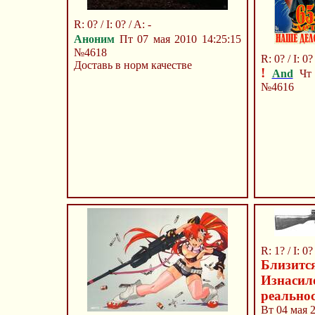
R: 0? / I: 0? / A: -
Аноним
Пт 07 мая 2010 14:25:15
№4618
R: 0? / I: 0? 
Доставь в норм качестве
!
And
Чт 
№4616
R: 1? / I: 0? 
Близит
Изнасил
реальнос
Вт 04 мая 