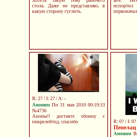
Хотеть такую тему рабочего
Ыч! Нех
стола. Даже не представляю, в
испорти
какую сторону гуглить.
первонача
R: 2? / I: 2? / A: -
Аноним
Пн 31 мая 2010 00:19:33
№4736
Аноны!! доставте обоину с
R: 0? / I: 0? 
пикрелейтед, спасибо
Пепелац
Аноним
Вс