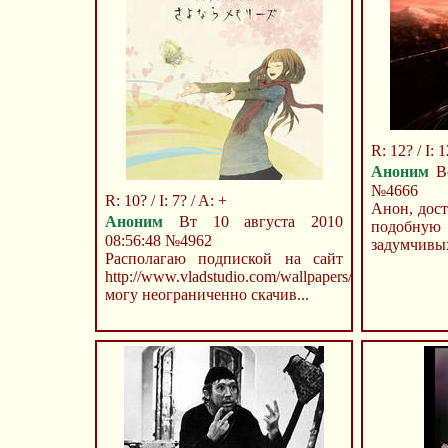
R: 12? / I: 1
Аноним
Вс
№4666
R: 10? / I: 7? / A: +
Анон, дост
Аноним
Вт 10 августа 2010
подобну
08:56:48
№4962
задумчивых
Располагаю подпиской на сайт
http://www.vladstudio.com/wallpapers/,
могу неограниченно скачив...