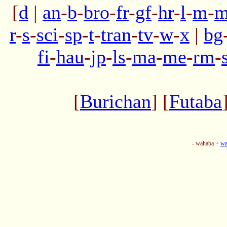
[
d
|
an
-
b
-
bro
-
fr
-
gf
-
hr
-
l
-
m
-
m
r
-
s
-
sci
-
sp
-
t
-
tran
-
tv
-
w
-
x
|
bg
fi
-
hau
-
jp
-
ls
-
ma
-
me
-
rm
-
[
Burichan
] [
Futaba
- wahaba +
wa