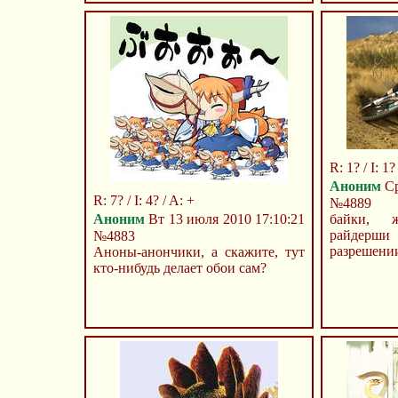
R: 1? / I: 1? 
Аноним
Ср
R: 7? / I: 4? / A: +
№4889
Аноним
Вт 13 июля 2010 17:10:21
байки, 
райдерш
№4883
разрешени
Аноны-анончики, а скажите, тут
кто-нибудь делает обои сам?