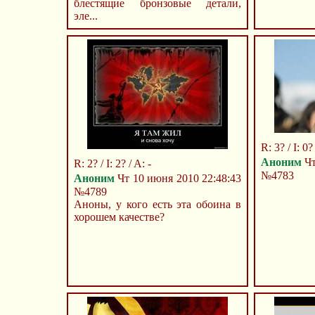
блестящие бронзовые детали,
эле...
R: 3? / I: 0?
Аноним
Чт
R: 2? / I: 2? / A: -
№4783
Аноним
Чт 10 июня 2010 22:48:43
№4789
Аноны, у кого есть эта обоина в
хорошем качестве?