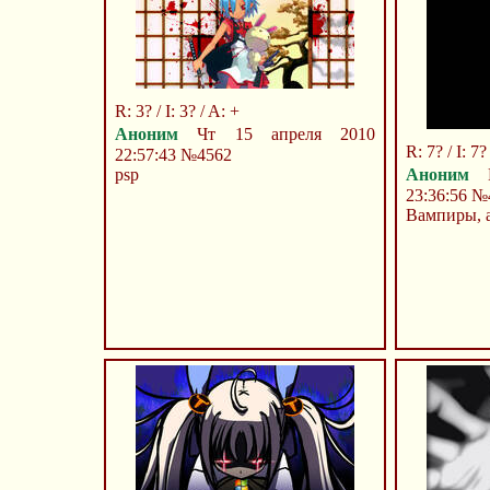
R: 3? / I: 3? / A: +
Аноним
Чт 15 апреля 2010
R: 7? / I: 7?
22:57:43
№4562
psp
Аноним
В
23:36:56
№
Вампиры, 