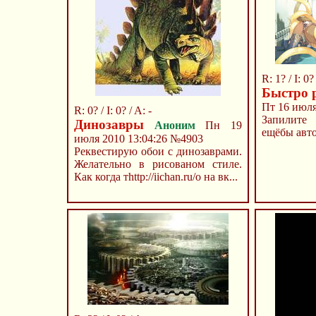
R: 1? / I: 0? 
Быстро 
Пт 16 июля
R: 0? / I: 0? / A: -
Запилите
Динозавры
Аноним
Пн 19
ещёбы авто
июля 2010 13:04:26
№4903
Реквестирую обои с динозаврами.
Желательно в рисованом стиле.
Как когда тhttp://iichan.ru/о на вк...