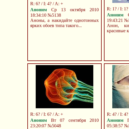
R: 6? / I: 4? / A: +
R: 1? / I: 1? 
Аноним
Ср 13 октября 2010
Аноним
С
18:34:10
№5138
Аноны, а накидайте однотонных
19:43:21
№
ярких обоев типа такого...
Анон, ки
красивые к
R: 6? / I: 6? / A: +
R: 4? / I: 4?
Аноним
Вт 07 сентября 2010
Аноним
Пн
23:20:07
№5048
05:38:57
№