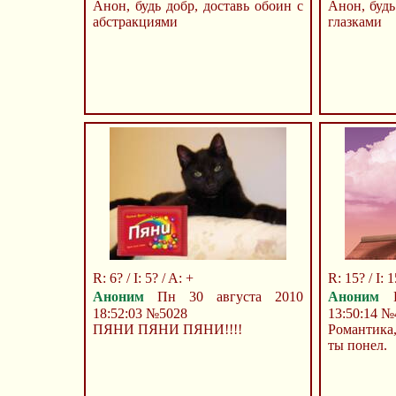
Анон, будь добр, доставь обоин с
Анон, будь
абстракциями
глазками
R: 6? / I: 5? / A: +
R: 15? / I: 1
Аноним
Пн 30 августа 2010
Аноним
П
18:52:03
№5028
13:50:14
№
ПЯНИ ПЯНИ ПЯНИ!!!!
Романтика
ты понел.