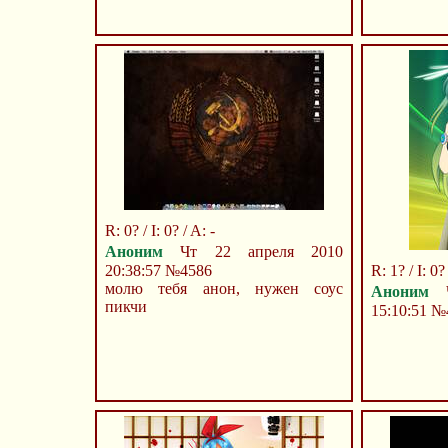
R: 0? / I: 0? / A: -
Аноним
Чт 22 апреля 2010
20:38:57
№4586
R: 1? / I: 0? 
молю тебя анон, нужен соус
Аноним
Ч
пикчи
15:10:51
№