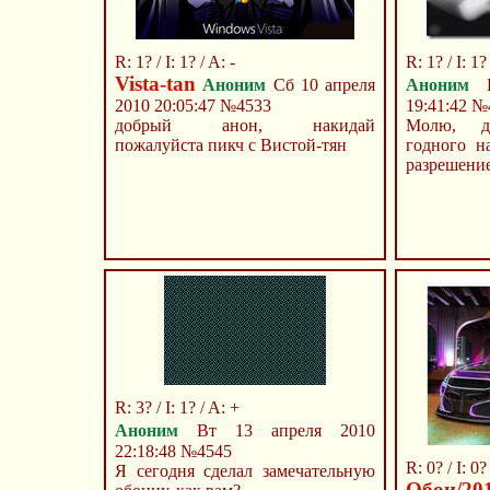
R: 1? / I: 1? / A: -
R: 1? / I: 1? 
Vista-tan
Аноним
Сб 10 апреля
Аноним
П
2010 20:05:47
№4533
19:41:42
№
добрый анон, накидай
Молю, до
пожалуйста пикч с Вистой-тян
годного н
разрешение
R: 3? / I: 1? / A: +
Аноним
Вт 13 апреля 2010
22:18:48
№4545
R: 0? / I: 0? 
Я сегодня сделал замечательную
Обои/20