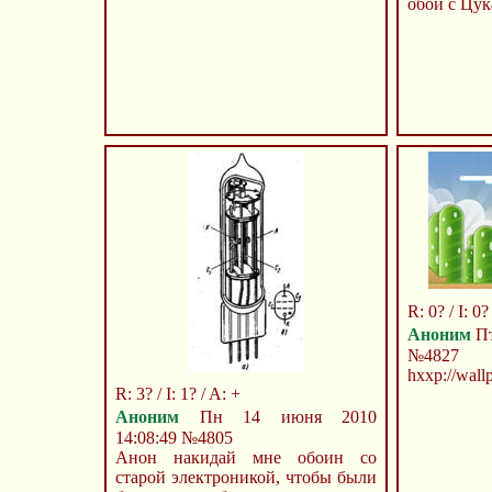
обои с Цук
R: 0? / I: 0? 
Аноним
Пт
№4827
hххp://wallp
R: 3? / I: 1? / A: +
Аноним
Пн 14 июня 2010
14:08:49
№4805
Анон накидай мне обоин со
старой электроникой, чтобы были