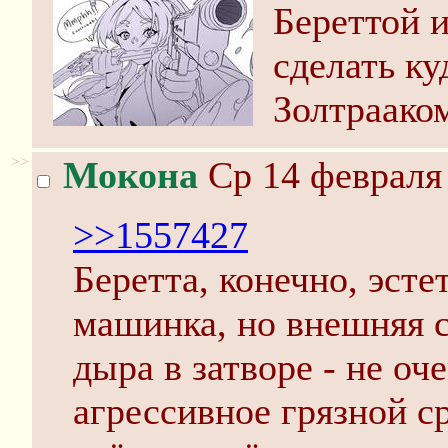
Береттой 
сделать ку
Золтраако
>>
Мокона
Ср 14 февраля 
>>1557427
Беретта, конечно, эст
машинка, но внешняя с
дыра в затворе - не о
агрессивное грязной с