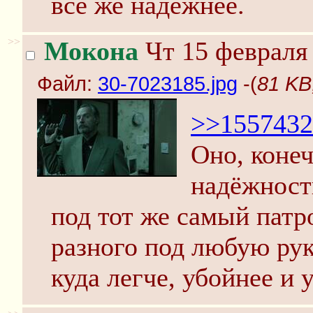
всё же надёжнее.
>>
Мокона
Чт 15 февраля 
Файл:
30-7023185.jpg
-(
81 KB
>>1557432
Оно, конеч
надёжность
под тот же самый патр
разного под любую рук
куда легче, убойнее и 