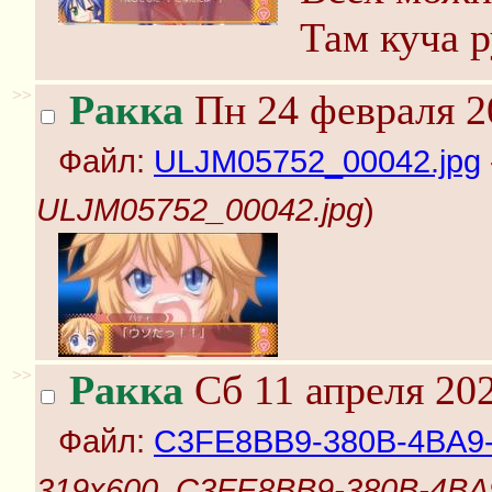
Там куча 
>>
Ракка
Пн 24 февраля 2
Файл:
ULJM05752_00042.jpg
ULJM05752_00042.jpg
)
>>
Ракка
Сб 11 апреля 202
Файл:
C3FE8BB9-380B-4BA9-
319x600, C3FE8BB9-380B-4BA