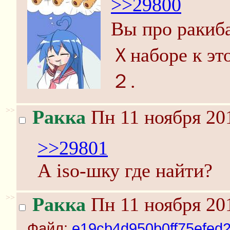
>>29800
Вы про ракиб
Ｘнаборе к эт
２.
>>
Ракка
Пн 11 ноября 201
>>29801
А iso-шку где найти?
>>
Ракка
Пн 11 ноября 201
Файл:
e19cb4d950b0ff75efed2