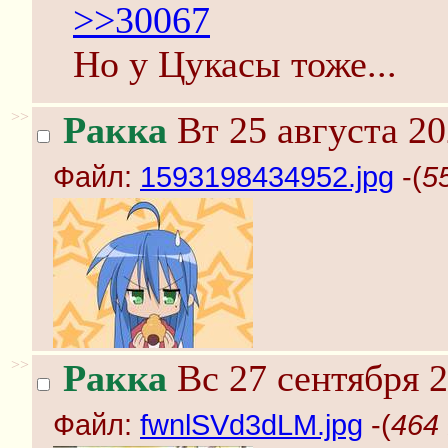
>>30067
Но у Цукасы тоже...
>>
Ракка
Вт 25 августа 20
Файл:
1593198434952.jpg
-(
5
>>
Ракка
Вс 27 сентября 2
Файл:
fwnlSVd3dLM.jpg
-(
464