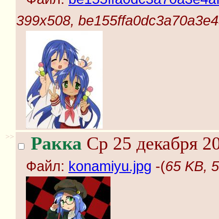
399x508, be155ffa0dc3a70a3e4af
>>
Ракка
Ср 25 декабря 20
Файл:
konamiyu.jpg
-(
65 KB, 