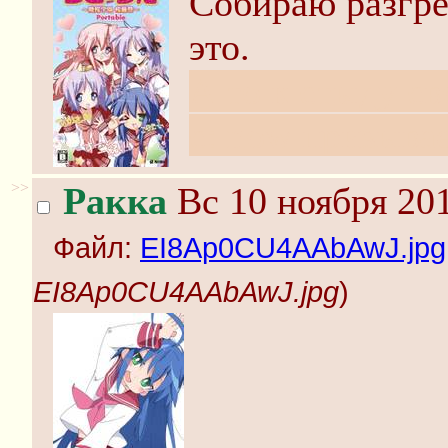
Собираю разгре
это.
А то к стыду св
c: now призывае
>>
Ракка
Вс 10 ноября 201
Файл:
EI8Ap0CU4AAbAwJ.jpg
EI8Ap0CU4AAbAwJ.jpg
)