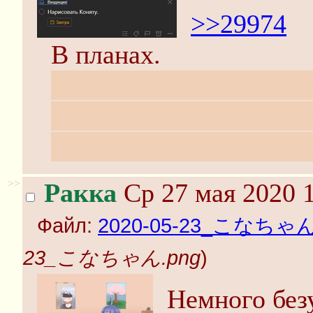
>>29974
В планах.
Но сил в себе не чувст
Если Вы чего-то хорош
напрасно, я дрянной х
>>
Ракка
Ср 27 мая 2020 1
Файл:
2020-05-23_こなちゃん
23_こなちゃん.png
)
Немного без