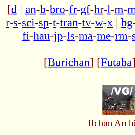
[
d
|
an
-
b
-
bro
-
fr
-
gf
-
hr
-
l
-
m
-
m
r
-
s
-
sci
-
sp
-
t
-
tran
-
tv
-
w
-
x
|
bg
fi
-
hau
-
jp
-
ls
-
ma
-
me
-
rm
-
[
Burichan
] [
Futaba
IIchan Arc