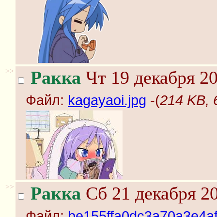
>>
Ракка
Чт 19 декабря 20
Файл:
kagayaoi.jpg
-(
214 KB, 
>>
Ракка
Сб 21 декабря 20
Файл:
be155ffa0dc3a70a3e4af4