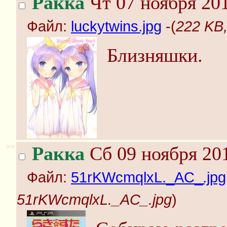
Ракка
Чт 07 ноября 201
Файл:
luckytwins.jpg
-(
222 KB,
Близняшки.
>>
Ракка
Сб 09 ноября 201
Файл:
51rKWcmqlxL._AC_.jpg
51rKWcmqlxL._AC_.jpg
)