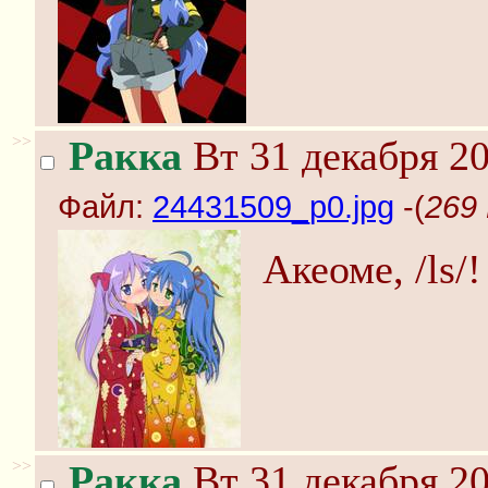
>>
Ракка
Вт 31 декабря 20
Файл:
24431509_p0.jpg
-(
269 
Акеоме, /ls/!
>>
Ракка
Вт 31 декабря 20