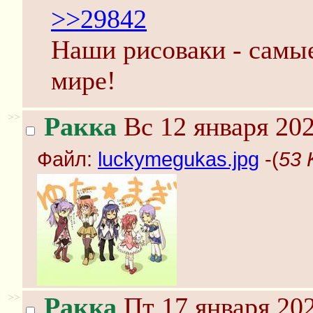
>>29842
Наши рисоваки - самые
мире!
>>
Ракка
Вс 12 января 202
Файл:
luckymegukas.jpg
-(
53 
>>
Ракка
Пт 17 января 202