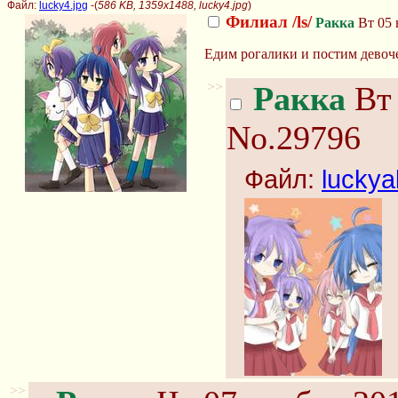
Файл:
lucky4.jpg
-(
586 KB, 1359x1488, lucky4.jpg
)
Филиал /ls/
Ракка
Вт 05 
Едим рогалики и постим девоч
>>
Ракка
Вт 
No.29796
Файл:
luckyal
>>