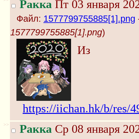
Ракка
Пт 03 января 202
Файл:
1577799755885[1].png
1577799755885[1].png
)
Из
https://iichan.hk/b/res
>>
Ракка
Ср 08 января 202