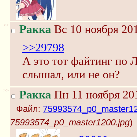
>>
Ракка
Вс 10 ноября 201
>>29798
А это тот файтинг по Л
слышал, или не он?
>>
Ракка
Пн 11 ноября 201
Файл:
75993574_p0_master12
75993574_p0_master1200.jpg
)