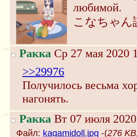
любимой.
こなちゃん
>>
Ракка
Ср 27 мая 2020 1
>>29976
Получилось весьма хор
нагонять.
>>
Ракка
Вт 07 июля 2020
Файл:
kagamidoll.jpg
-(
276 KB,