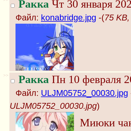
Ракка
Чт 30 января 202
Файл:
konabridge.jpg
-(
75 KB,
>>
Ракка
Пн 10 февраля 2
Файл:
ULJM05752_00030.jpg
ULJM05752_00030.jpg
)
Миюки чан