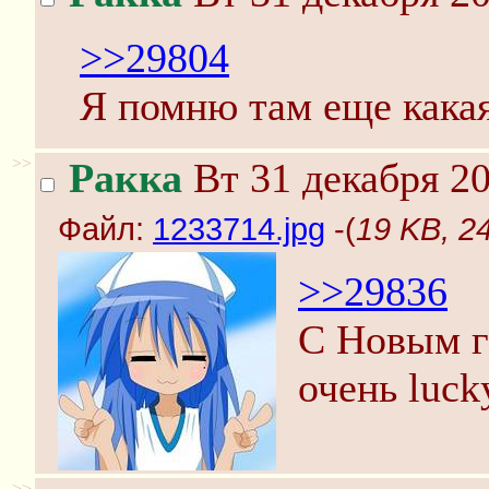
>>29804
Я помню там еще какая
>>
Ракка
Вт 31 декабря 20
Файл:
1233714.jpg
-(
19 KB, 2
>>29836
С Новым г
очень luck
>>