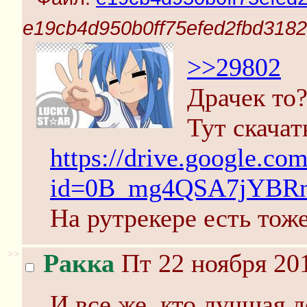
e19cb4d950b0ff75efed2fbd3182
>>29802
Драчек то
Тут скачат
https://drive.google.co
id=0B_mg4QSA7jYBRn
На рутрекере есть тоже
>>
Ракка
Пт 22 ноября 201
И все же, кто лучшая 