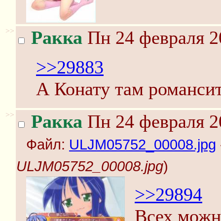
>>
Ракка
Пн 24 февраля 2
>>29883
А Конату там романси
>>
Ракка
Пн 24 февраля 2
Файл:
ULJM05752_00008.jpg
ULJM05752_00008.jpg
)
>>29894
Всех можн