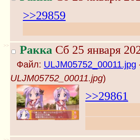
>>29859
А английский патч на э
>>
Ракка
Сб 25 января 202
Файл:
ULJM05752_00011.jpg
ULJM05752_00011.jpg
)
>>29861
Не думаю,
переводил
>>