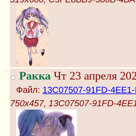
>>
Ракка
Чт 23 апреля 202
Файл:
13C07507-91FD-4EE1-
750x457, 13C07507-91FD-4EE