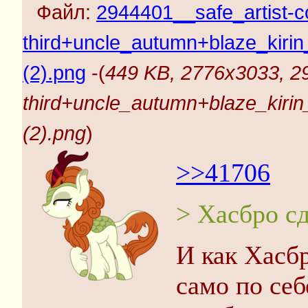
Файл:
2944401__safe_artist-c
third+uncle_autumn+blaze_kir
(2).png
-(
449 KB, 2776x3033, 29
third+uncle_autumn+blaze_kir
(2).png
)
>>41706
> Хасбро с
И как Хасб
само по себ