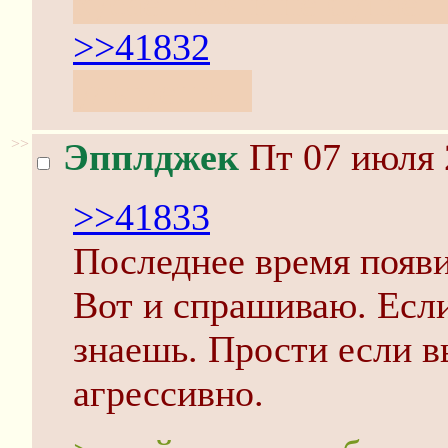
кусаешься и не бупаешь
>>41832
ультуешь...
>>
Эпплджек
Пт 07 июля 
>>41833
Последнее время появи
Вот и спрашиваю. Если
знаешь. Прости если 
агрессивно.