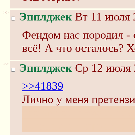
>>
Эпплджек
Вт 11 июля 
Фендом нас породил - 
всё! А что осталось? Х
>>
Эпплджек
Ср 12 июля 
>>41839
Лично у меня претензи
распалось прежде, чем
окрепнуть дисруктивны