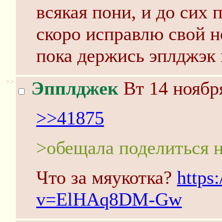
всякая пони, и до сих 
скоро исправлю свой н
пока держись эплджэк 
>>
Эпплджек
Вт 14 ноября
>>41875
>обещала поделиться 
Что за мяукотка?
https
v=ElHAq8DM-Gw