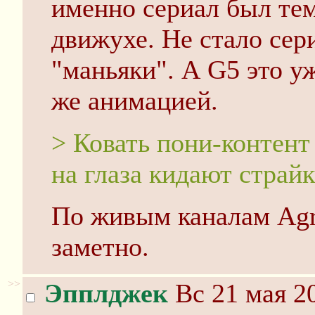
именно сериал был те
движухе. Не стало сер
"маньяки". А G5 это у
же анимацией.
> Ковать пони-контент
на глаза кидают страйк
По живым каналам Agro
заметно.
>>
Эпплджек
Вс 21 мая 20