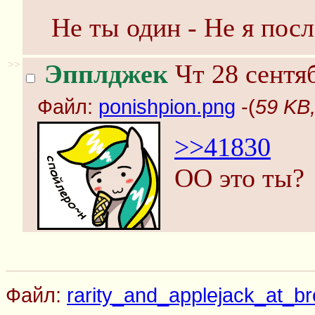
Не ты один - Не я пос
>>
Эпплджек
Чт 28 сентяб
Файл:
ponishpion.png
-(
59 KB,
>>41830
ОО это ты?
Файл:
rarity_and_applejack_at_br