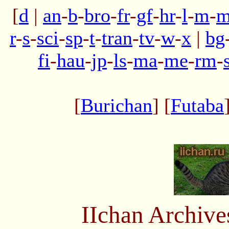
[
d
|
an
-
b
-
bro
-
fr
-
gf
-
hr
-
l
-
m
-
m
r
-
s
-
sci
-
sp
-
t
-
tran
-
tv
-
w
-
x
|
bg
fi
-
hau
-
jp
-
ls
-
ma
-
me
-
rm
-
[
Burichan
] [
Futaba
IIchan Archiv