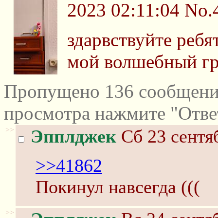
2023 02:11:04
No.
здарвствуйте ребя
мой волшебный г
Пропущено 136 сообщений
просмотра нажмите "Отве
>>
Эпплджек
Сб 23 сентяб
>>41862
Покинул навсегда (((
>>