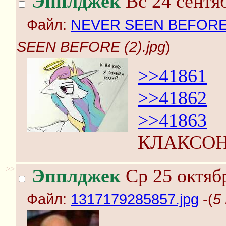
Эпплджек
Вс 24 сентяб
Файл:
NEVER SEEN BEFORE (
SEEN BEFORE (2).jpg
)
>>41861
>>41862
>>41863
КЛАКСОНС
>>
Эпплджек
Ср 25 октябр
Файл:
1317179285857.jpg
-(
5