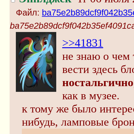
Файл:
ba75e2b89dcf9f042b35e
ba75e2b89dcf9f042b35ef4091ca
>>41831
не знаю о чем
вести здесь бл
ностальгично
как в музее.
к тому же было интерес
нибудь, ламповые бро