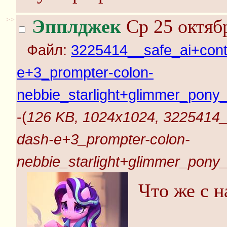
>>
Эпплджек
Ср 25 октябр
Файл:
3225414__safe_ai+conte
e+3_prompter-colon-
nebbie_starlight+glimmer_pony_
-(
126 KB, 1024x1024, 3225414__
dash-e+3_prompter-colon-
nebbie_starlight+glimmer_pony_
Что же с н