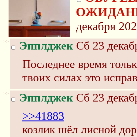
ОЖИДАН
декабря 202
>>
Эпплджек
Сб 23 декабр
Последнее время толь
твоих силах это исправ
>>
Эпплджек
Сб 23 декабр
>>41883
козлик шёл лисной дор