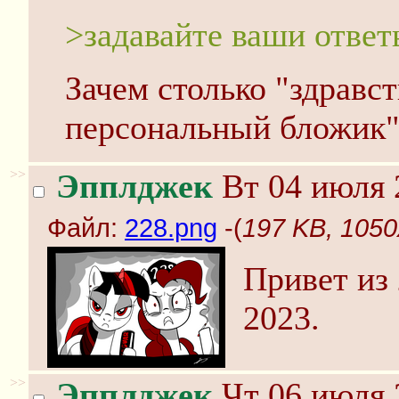
>задавайте ваши отве
Зачем столько "здравст
персональный бложик"
>>
Эпплджек
Вт 04 июля 
Файл:
228.png
-(
197 KB, 1050
Привет из 
2023.
>>
Эпплджек
Чт 06 июля 