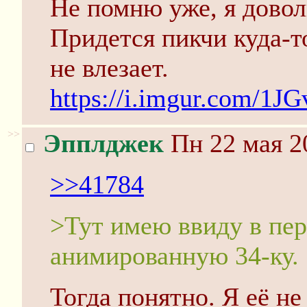
Не помню уже, я довол
Придется пикчи куда-то
не влезает.
https://i.imgur.com/1JG
>>
Эпплджек
Пн 22 мая 2
>>41784
>Тут имею ввиду в пе
анимированную 34-ку.
Тогда понятно. Я её н