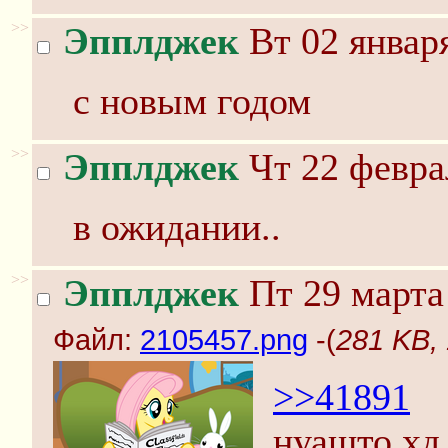
>>
Эпплджек
Вт 02 января
с новым годом
>>
Эпплджек
Чт 22 февра
в ожидании..
>>
Эпплджек
Пт 29 марта
Файл:
2105457.png
-(
281 KB,
>>41891
нуашто хд 