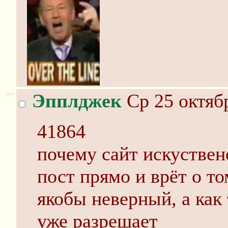
>>
Эпплджек
Ср 25 октябр
41864
почему сайт искуствен
пост прямо и врёт о т
якобы неверный, а как 
уже разрешает