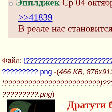
Эпплджек
Ср 04 октябр
>>41839
В реале нас становитс
Файл:
!?????????????????????
?????????.png
-(
466 KB, 876x91
!????????????????????????)?
?????????.png
)
Дратути