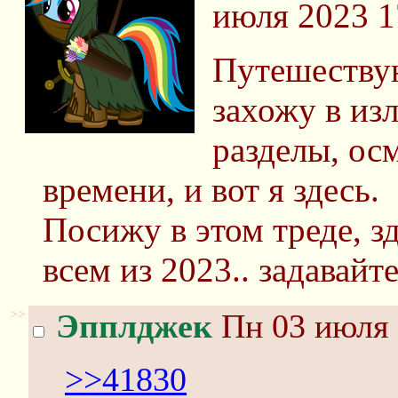
июля 2023 1
Путешествую
захожу в из
разделы, ос
времени, и вот я здесь.
Посижу в этом треде, зд
всем из 2023.. задавайт
>>
Эпплджек
Пн 03 июля 
>>41830