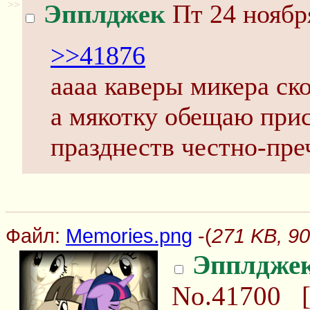
>>
Эпплджек
Пт 24 ноябр
>>41876
аааа каверы микера ско
а мякотку обещаю прис
празднеств честно-пре
Файл:
Memories.png
-(
271 KB, 9
Эпплдже
No.41700