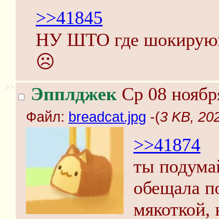
>>41845
НУ ШТО где шокирующ
☹️
>>
Эпплджек
Ср 08 ноябр
Файл:
breadcat.jpg
-(
3 KB, 20
>>41874
ты подумай
обещала п
мякоткой, 