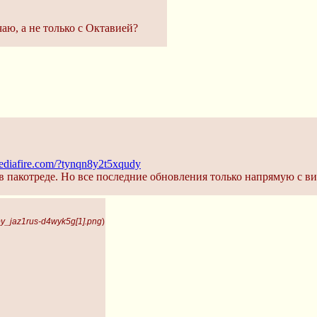
аю, а не только с Октавией?
ediafire.com/?tynqn8y2t5xqudy
в пакотреде. Но все последние обновления только напрямую с ви
by_jaz1rus-d4wyk5g[1].png
)