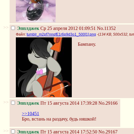
>>
Эпплджек
Ср 25 апреля 2012 01:09:51
No.11352
Файл:
tumblr_m2pf7nnqfE1r6p9d3o1_500[1].png
-(
134 KB, 500x532, t
Бампану.
>>
Эпплджек
Пт 15 августа 2014 17:39:28
No.29166
>>10451
Бро, встань на раздачу, будь няшкой!
>>
Эпплджек
Пт 15 августа 2014 17:52:50
No.29167