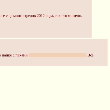
пасе еще много тредов 2012 года, так что можешь
 в папке с паками
которую никто даже не открывает
Все