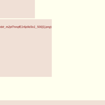
umblr_m2pf7nnqfE1r6p9d3o1_500[1].png
)