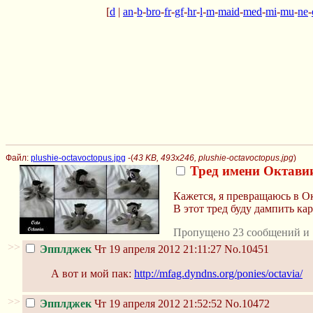
[
d
|
an
-
b
-
bro
-
fr
-
gf
-
hr
-
l
-
m
-
maid
-
med
-
mi
-
mu
-
ne
-
Файл:
plushie-octavoctopus.jpg
-(
43 KB, 493x246, plushie-octavoctopus.jpg
)
Тред имени Октави
Кажется, я превращаюсь в О
В этот тред буду дампить ка
Пропущено 23 сообщений и 
>>
Эпплджек
Чт 19 апреля 2012 21:11:27
No.10451
А вот и мой пак:
http://mfag.dyndns.org/ponies/octavia/
>>
Эпплджек
Чт 19 апреля 2012 21:52:52
No.10472