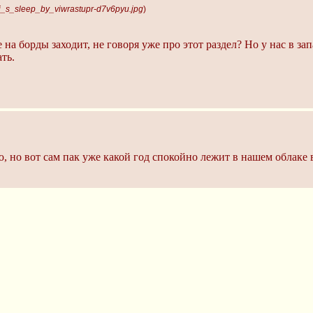
i_s_sleep_by_viwrastupr-d7v6pyu.jpg
)
 на борды заходит, не говоря уже про этот раздел? Но у нас в за
ть.
аю, но вот сам пак уже какой год спокойно лежит в нашем облаке