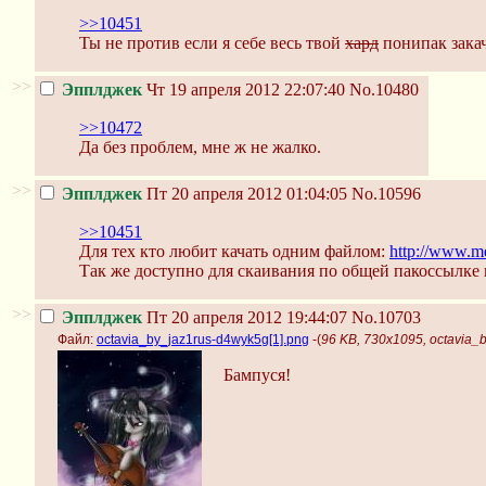
>>10451
Ты не против если я себе весь твой
хард
понипак закач
>>
Эпплджек
Чт 19 апреля 2012 22:07:40
No.10480
>>10472
Да без проблем, мне ж не жалко.
>>
Эпплджек
Пт 20 апреля 2012 01:04:05
No.10596
>>10451
Для тех кто любит качать одним файлом:
http://www.m
Так же доступно для скаивания по общей пакоссылке 
>>
Эпплджек
Пт 20 апреля 2012 19:44:07
No.10703
Файл:
octavia_by_jaz1rus-d4wyk5g[1].png
-(
96 KB, 730x1095, octavia_
Бампуся!