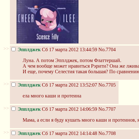
>>
Эпплджек
Сб 17 марта 2012 13:44:59
No.7704
Луна. А потом Эпплджек, потом Флаттершай.
А чем вообще может нравиться Рэрити? Она же лживая
И еще, почему Селестия такая большая? По сравнению
>>
Эпплджек
Сб 17 марта 2012 13:52:07
No.7705
ела много каши и протеина
>>
Эпплджек
Сб 17 марта 2012 14:06:59
No.7707
Мама, а если я буду кушать много каши и протеинов,
>>
Эпплджек
Сб 17 марта 2012 14:14:48
No.7708