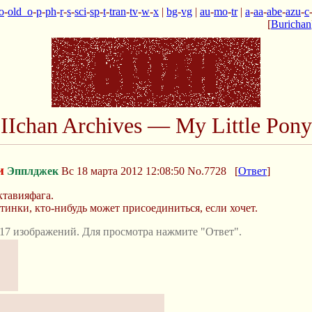
o
-
old_o
-
p
-
ph
-
r
-
s
-
sci
-
sp
-
t
-
tran
-
tv
-
w
-
x
|
bg
-
vg
|
au
-
mo
-
tr
|
a
-
aa
-
abe
-
azu
-
c
[
Burichan
IIchan Archives — My Little Pony
и
Эпплджек
Вс 18 марта 2012 12:08:50
No.7728
[
Ответ
]
ктавияфага.
ртинки, кто-нибудь может присоединиться, если хочет.
17 изображений. Для просмотра нажмите "Ответ".