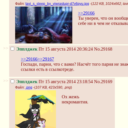
Файл:
tavi_s_sleep_by_viwrastupr-d7v6pyu.jpg
-(
122 KB, 1024x662, tav
>>29166
Ты уверен, что он вообще
себе ни в чем не отказыва
>>
Эпплджек
Пт 15 августа 2014 20:36:24
No.29168
>>29166
>>29167
Госпади, парни, что с вами? Насчёт того парня не зн
ссылки есть в ссылкотреде.
>>
Эпплджек
Пт 15 августа 2014 23:18:54
No.29169
Файл:
.png
-(
107 KB, 423x590, .png
)
Ох жежъ
некромантия.