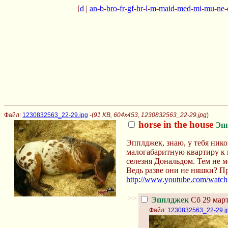
[
d
|
an
-
b
-
bro
-
fr
-
gf
-
hr
-
l
-
m
-
maid
-
med
-
mi
-
mu
-
ne
-
Файл:
1230832563_22-29.jpg
-(
91 KB, 604x453, 1230832563_22-29.jpg
)
horse in the house
Эп
Эпплджек, знаю, у тебя нико
малогабаритную квартиру к 
селезня Дональдом. Тем не м
Ведь разве они не няшки? Пр
http://www.youtube.com/wat
>>
Эпплджек
Сб 29 март
Файл:
1230832563_22-29.j