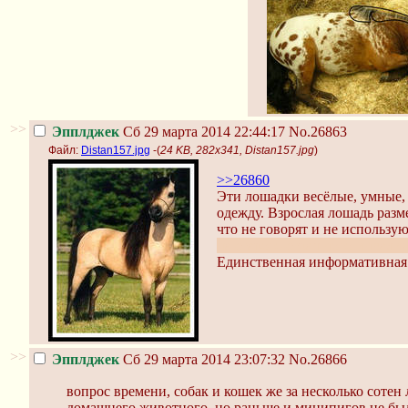
>>
Эпплджек
Сб 29 марта 2014 22:44:17
No.26863
Файл:
Distan157.jpg
-(
24 KB, 282x341, Distan157.jpg
)
>>26860
Эти лошадки весёлые, умные, 
одежду. Взрослая лошадь разм
что не говорят и не использую
на старого страшного инвалид
Единственная информативная 
>>
Эпплджек
Сб 29 марта 2014 23:07:32
No.26866
вопрос времени, собак и кошек же за несколько сотен
домашнего животного, но раньше и минипигов не был