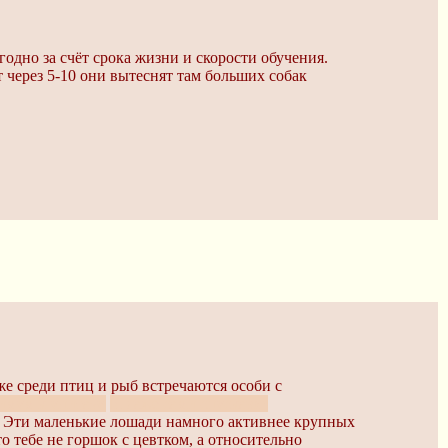
одно за счёт срока жизни и скорости обучения.
т через 5-10 они вытеснят там больших собак
аже среди птиц и рыб встречаются особи с
имум к унитазу.
И даже сами спускают.
ми. Эти маленькие лошади намного активнее крупных
то тебе не горшок с цевтком, а относительно