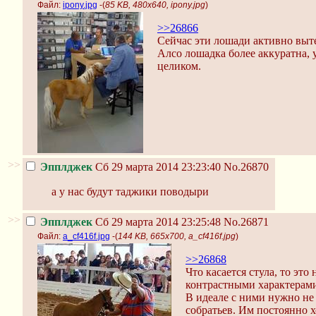
Файл:
ipony.jpg
-(
85 KB, 480x640, ipony.jpg
)
>>26866
Сейчас эти лошади активно выте
Алсо лошадка более аккуратна, 
целиком.
>>
Эпплджек
Сб 29 марта 2014 23:23:40
No.26870
а у нас будут таджики поводыри
>>
Эпплджек
Сб 29 марта 2014 23:25:48
No.26871
Файл:
a_cf416f.jpg
-(
144 KB, 665x700, a_cf416f.jpg
)
>>26868
Что касается стула, то эт
контрастными характерами
В идеале с ними нужно не 
собратьев. Им постоянно х