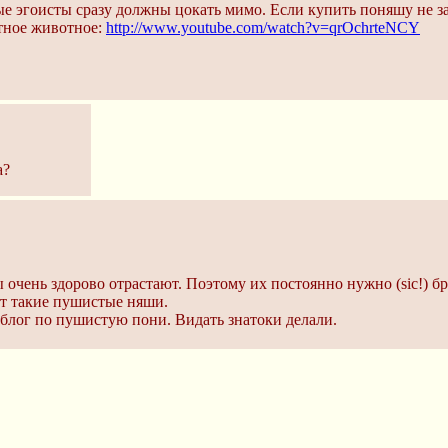
ые эгоисты сразу должны цокать мимо. Если купить поняшу не за
тное животное:
http://www.youtube.com/watch?v=qrOchrteNCY
а?
 очень здорово отрастают. Поэтому их постоянно нужно (sic!) б
от такие пушистые няши.
кблог по пушистую пони. Видать знатоки делали.