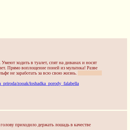
Умеют ходить в туалет, спят на диванах и носят
лет. Прямо воплощение поней из мультика! Разве
альфе не заработать за всю свою жизнь.
Если только
aya_priroda/zooak/loshadka_porody_falabella
 голову приходило держать лошадь в качестве