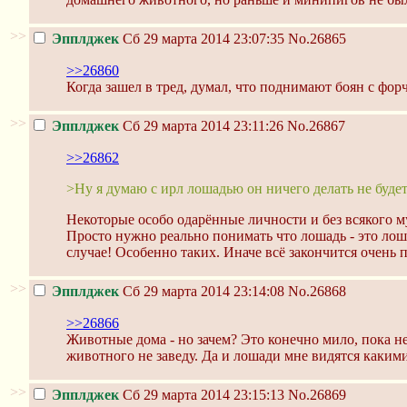
>>
Эпплджек
Сб 29 марта 2014 23:07:35
No.26865
>>26860
Когда зашел в тред, думал, что поднимают боян с фор
>>
Эпплджек
Сб 29 марта 2014 23:11:26
No.26867
>>26862
>Ну я думаю с ирл лошадью он ничего делать не будет
Некоторые особо одарённые личности и без всякого му
Просто нужно реально понимать что лошадь - это лоша
случае! Особенно таких. Иначе всё закончится очень 
>>
Эпплджек
Сб 29 марта 2014 23:14:08
No.26868
>>26866
Животные дома - но зачем? Это конечно мило, пока не
животного не заведу. Да и лошади мне видятся каким
>>
Эпплджек
Сб 29 марта 2014 23:15:13
No.26869