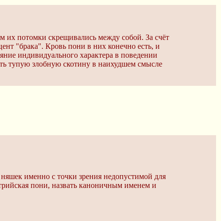
м их потомки скрещивались между собой. За счёт
ент "брака". Кровь пони в них конечно есть, и
лияние индивидуального характера в поведении
ить тупую злобную скотину в наихудшем смысле
 няшек именно с точки зрения недопустимой для
стрийская пони, назвать каноничным именем и