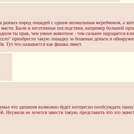
а разных пород лошадей с одним аномальным жеребчиком, а зате
 масти. Были и негативные последствия, например большой проц
 одном ты прав, чем умнее животное - тем сильнее ощущается в
есело" приобрести такую лошадку за бешеные деньги и обнаруж
я. Тут что называется как фишка ляжет.
умал что здешним возможно будет интересно пообсуждать таких
й. Неужели не хочется завести такую, представить что это экве