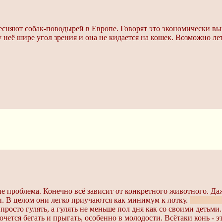
сняют собак-поводырей в Европе. Говорят это экономически выг
у неё шире угол зрения и она не кидается на кошек. Возможно ле
о не проблема. Конечно всё зависит от конкретного животного. Д
. В целом они легко приучаются как минимум к лотку.
Как макс
просто гулять, а гулять не меньше пол дня как со своими деть
очется бегать и прыгать, особенно в молодости. Всётаки конь - э