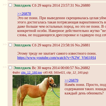
>>
Эпплджек
Сб 29 марта 2014 23:57:31
No.26880
>>26878
Это не пони. При выведении скрещивалась целая уйм
этого достигалась такая потрясающая вариативность в
даже больше чем остальных пород, но это не пони. В
конкретной особи. Наверное действительно жутко "в
слова, не поддающееся дрессировке и гадящую под себ
>>
Эпплджек
Сб 29 марта 2014 23:58:16
No.26881
Этому треду не хватает самого известного пони.
https://www.youtube.com/watch?v=N2W_Vb61jH4
>>
Эпплджек
Вс 30 марта 2014 00:00:57
No.26882
Файл:
clip_12_160.jpg
-(
45 KB, 560x421, clip_12_160.jpg
)
>>26879
Намёк пони. Просто, под
содержания таких лошаде
каждый день обнимать?