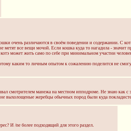
кошки очень различаются в своём поведении и содержании. С ко
е метят все вещи мочой. Если кошка куда то нагадила - значит п
 котэ может жить само по себе при минимальном участии человек
отому каким то личным опытом к сожалению поделится не смогу.
вал смотрителем манежа на местном ипподроме. Не знаю как с э
 не выхолощеные жеребцы обычных пород были куда покладистее
ес? И /ne более подходящий для этого раздел.