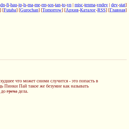
-
dn
-
fi
-
hau
-
jp
-
ls
-
ma
-
me
-
rm
-
sos
-
tan
-
to
-
vn
|
misc
-
tenma
-
vndev
|
dev
-
stat
]
] [
Futaba
] [
Gurochan
] [
Tomorrow
] [
Архив
-
Каталог
-
RSS
] [
Главная
]
 худшее что может сними случится - это попасть в
ь Пинки Пай такое же безумие как называть
я до
греха
дела.