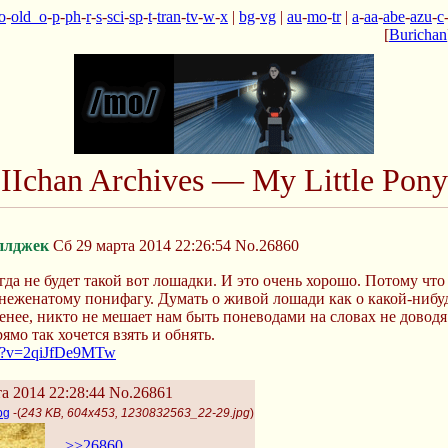
o
-
old_o
-
p
-
ph
-
r
-
s
-
sci
-
sp
-
t
-
tran
-
tv
-
w
-
x
|
bg
-
vg
|
au
-
mo
-
tr
|
a
-
aa
-
abe
-
azu
-
c
[
Burichan
IIchan Archives — My Little Pony
плджек
Сб 29 марта 2014 22:26:54
No.26860
гда не будет такой вот лошадки. И это очень хорошо. Потому что
неженатому понифагу. Думать о живой лошади как о какой-нибуд
енее, никто не мешает нам быть поневодами на словах не довод
ямо так хочется взять и обнять.
ch?v=2qiJfDe9MTw
а 2014 22:28:44
No.26861
pg
-(
243 KB, 604x453, 1230832563_22-29.jpg
)
>>26860