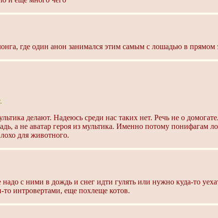
чонга, где один анон занимался этим самым с лошадью в прямом 
.
льтика делают. Надеюсь среди нас таких нет. Речь не о домогат
дь, а не аватар героя из мультика. Именно потому понифагам ло
плохо для животного.
 надо с ними в дождь и снег идти гулять или нужно куда-то уеха
и-то интровертами, еще похлеще котов.