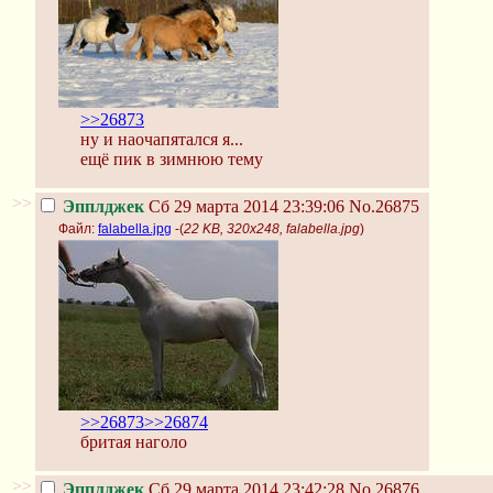
>>26873
ну и наочапятался я...
ещё пик в зимнюю тему
>>
Эпплджек
Сб 29 марта 2014 23:39:06
No.26875
Файл:
falabella.jpg
-(
22 KB, 320x248, falabella.jpg
)
>>26873
>>26874
бритая наголо
>>
Эпплджек
Сб 29 марта 2014 23:42:28
No.26876