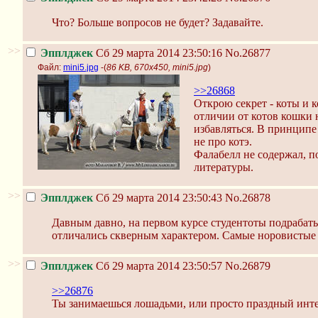
Что? Больше вопросов не будет? Задавайте.
>>
Эпплджек
Сб 29 марта 2014 23:50:16
No.26877
Файл:
mini5.jpg
-(
86 KB, 670x450, mini5.jpg
)
>>26868
Открою секрет - коты и 
отличии от котов кошки н
избавляться. В принципе
не про котэ.
Фалабелл не содержал, п
литературы.
>>
Эпплджек
Сб 29 марта 2014 23:50:43
No.26878
Давным давно, на первом курсе студентоты подрабаты
отличались скверным характером. Самые норовистые
>>
Эпплджек
Сб 29 марта 2014 23:50:57
No.26879
>>26876
Ты занимаешься лошадьми, или просто праздный интер