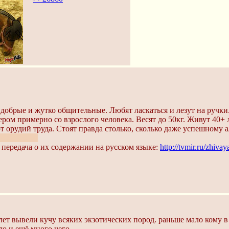
добрые и жутко общительные. Любят ласкаться и лезут на ручки. 
ером примерно со взрослого человека. Весят до 50кг. Живут 40+ 
т орудий труда. Стоят правда столько, сколько даже успешному 
а-жеребца.
передача о их содержании на русском языке:
http://tvmir.ru/zhiv
 лет вывели кучу всяких экзотических пород. раньше мало кому в
о и ещё много чего