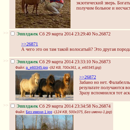
экзотический зверь. Богат
получим больное и несчас
>>
Эпплджек
Сб 29 марта 2014 23:29:40
No.26872
>>26871
А чего это он там такой волосатый? Это другая пород
>>
Эпплджек
Сб 29 марта 2014 23:33:10
No.26873
Файл:
a_e60345.jpg
-(
92 KB, 700x361, a_e60345.jpg
)
>>26872
Забано но нет. Фалабеллы
результате получаются в
Зразу вспомнился тот ас
>>
Эпплджек
Сб 29 марта 2014 23:34:58
No.26874
Файл:
Без имени-1.jpg
-(
124 KB, 500x375, Без имени-1.jpg
)