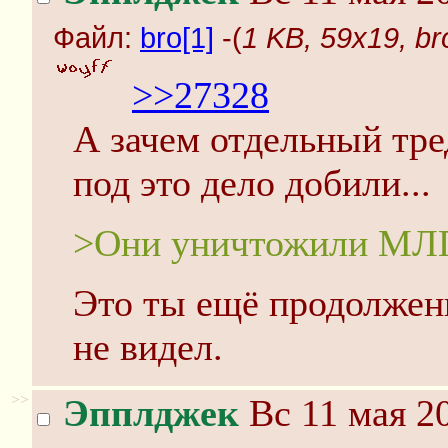
Файл:
bro[1]
-(
1 KB, 59x19, br
>>27328
А зачем отдельный тре
под это дело добили...
>Они уничтожили МЛ
Это ты ещё продолжен
не видел.
>>
Эпплджек
Вс 11 мая 20