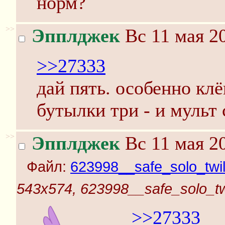
норм?
>>
Эпплджек
Вс 11 мая 20
>>27333
дай пять. особенно клё
бутылки три - и мульт
>>
Эпплджек
Вс 11 мая 20
Файл:
623998__safe_solo_twili
543x574, 623998__safe_solo_twi
>>27333