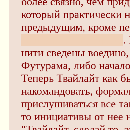
более связно, чем при
который практически н
предыдущим, кроме п
Симпсоны, Футурама
.
нити сведены воедино,
Футурама, либо начало
Теперь Твайлайт как б
накомандовать, формал
прислушиваться все так
то инициативы от нее н
"Твайлайт, сделай то, 