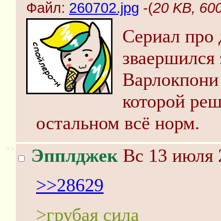
Файл:
260702.jpg
-(
20 KB, 60
Сериал про
зваершился
Варлокпони
которой реш
остальном всё норм.
>>
Эпплджек
Вс 13 июля 
>>28629
>грубая сила