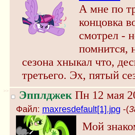
А мне по т
концовка в
смотрел - 
помнится, 
сезона хныкал что, дес
третьего. Эх, пятый се
>>
Эпплджек
Пн 12 мая 2
Файл:
maxresdefault[1].jpg
-(
3
Мой знако