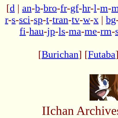
[
d
|
an
-
b
-
bro
-
fr
-
gf
-
hr
-
l
-
m
-
m
r
-
s
-
sci
-
sp
-
t
-
tran
-
tv
-
w
-
x
|
bg
fi
-
hau
-
jp
-
ls
-
ma
-
me
-
rm
-
[
Burichan
] [
Futaba
IIchan Archiv