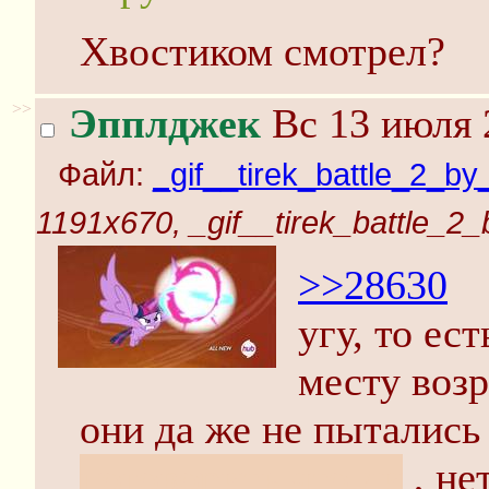
Хвостиком смотрел?
>>
Эпплджек
Вс 13 июля 
Файл:
_gif__tirek_battle_2_by
1191x670, _gif__tirek_battle_2_
>>28630
угу, то ест
месту воз
они да же не пытались
поговорить что ли
, не