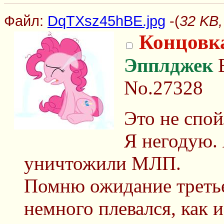
Файл:
DqTXsz45hBE.jpg
-(
32 KB,
Концовка
Эпплджек
В
No.27328
Это не спой
Я негодую. 
уничтожили МЛП.
Помню ожидание третье
немного плевался, как и