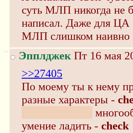
суть МЛП никогда не б
написал. Даже для ЦА 
МЛП слишком наивно 
>>
Эпплджек
Пт 16 мая 2
>>27405
По моему ты к нему п
разные характеры -
ch
относительное
многоо
умение ладить -
check