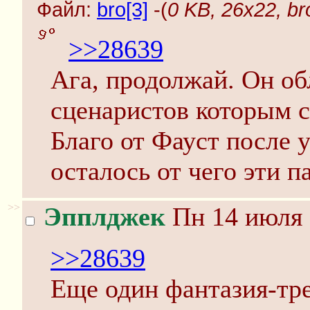
Файл:
bro[3]
-(
0 KB, 26x22, br
>>28639
Ага, продолжай. Он об
сценаристов которым с
Благо от Фауст после у
осталось от чего эти п
>>
Эпплджек
Пн 14 июля 
>>28639
Еще один фантазия-тред