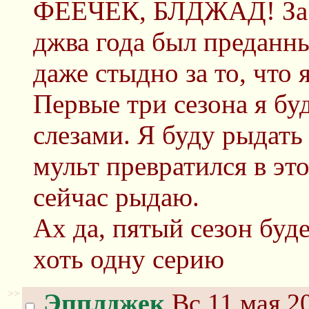
ФЕЕЧЕК, БЛДЖАД! За ч
джва года был преданны
даже стыдно за то, что 
Первые три сезона я бу
слезами. Я буду рыдать
мульт превратился в это
сейчас рыдаю.
Ах да, пятый сезон буд
хоть одну серию
>>
Эпплджек
Вс 11 мая 20