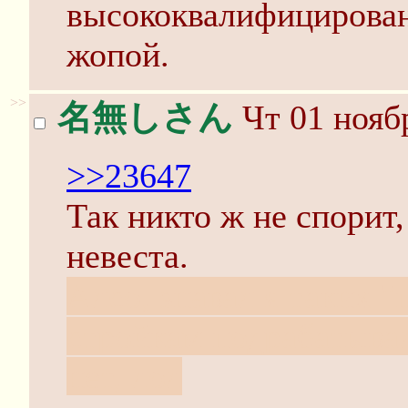
высококвалифицирован
жопой.
>>
名無しさん
Чт 01 ноябр
>>23647
Так никто ж не спорит
невеста.
Алсо, знавал я таких "
стройкам подрабатывал
нет, лол