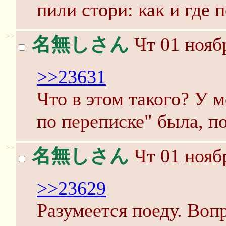
пили стори: как и где 
>>
名無しさん
Чт 01 ноябр
>>23631
Что в этом такого? У м
по переписке" была, п
>>
名無しさん
Чт 01 ноябр
>>23629
Разумеется поеду. Вопр