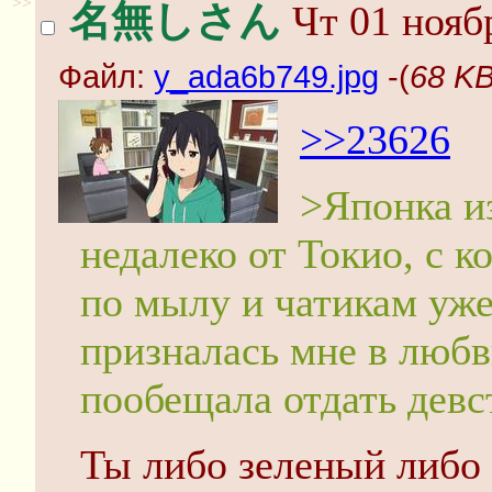
>>
名無しさん
Чт 01 ноябр
Файл:
y_ada6b749.jpg
-(
68 KB
>>23626
>Японка и
недалеко от Токио, с 
по мылу и чатикам уже
призналась мне в люб
пообещала отдать девс
Ты либо зеленый либо 