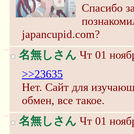
Cпасибо за
познакоми
japancupid.com?
>>
名無しさん
Чт 01 ноябр
>>23635
Нет. Сайт для изучаю
обмен, все такое.
>>
名無しさん
Чт 01 ноябр