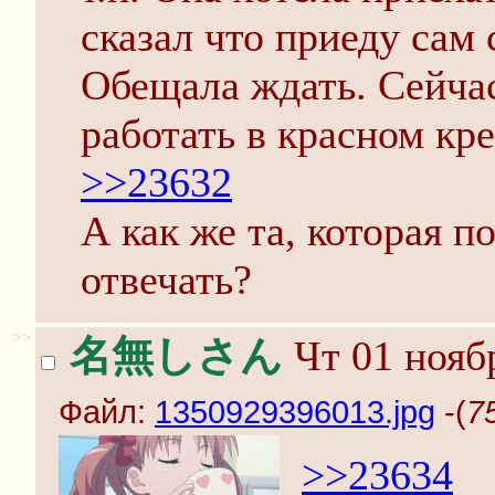
сказал что приеду сам 
Обещала ждать. Сейчас
работать в красном кре
>>23632
А как же та, которая п
отвечать?
>>
名無しさん
Чт 01 ноябр
Файл:
1350929396013.jpg
-(
7
>>23634