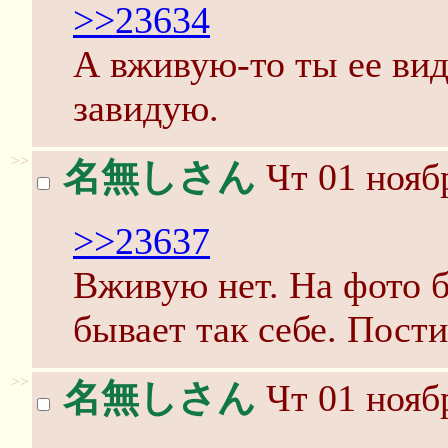
>>23634
А вживую-то ты ее вид
завидую.
>>
名無しさん
Чт 01 ноябр
>>23637
Вживую нет. На фото б
бывает так себе. Пости
>>
名無しさん
Чт 01 ноябр