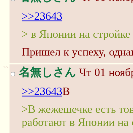
>>23643
> в Японии на стройке
Пришел к успеху, одна
>>
名無しさん
Чт 01 ноябр
>>23643
В
>В жежешечке есть то
работают в Японии на 