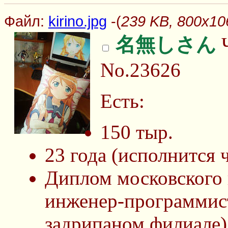
Файл:
kirino.jpg
-(
239 KB, 800x106
名無しさん
Ч
No.23626
Есть:
150 тыр.
23 года (исполнится 
Диплом московского 
инженер-программист
задрипаном филиале)