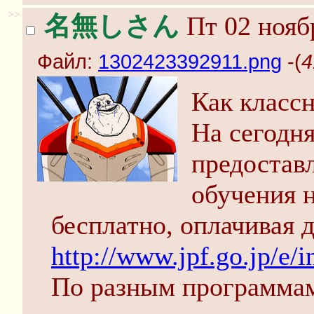
>>
名無しさん
Пт 02 нояб
Файл:
1302423392911.png
-(
4
Как классн
На сегодн
предостав
обучения 
бесплатно, оплачивая 
http://www.jpf.go.jp/e/
По разным программа