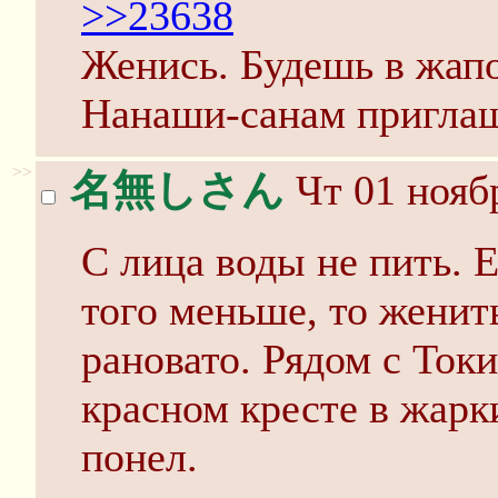
>>23638
Женись. Будешь в жап
Нанаши-санам приглаш
>>
名無しさん
Чт 01 ноябр
С лица воды не пить. 
того меньше, то женить
рановато. Рядом с Токи
красном кресте в жарк
понел.