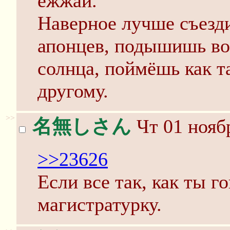
ежжай.
Наверное лучше съезд
апонцев, подышишь во
солнца, поймёшь как т
другому.
>>
名無しさん
Чт 01 ноябр
>>23626
Если все так, как ты г
магистратурку.