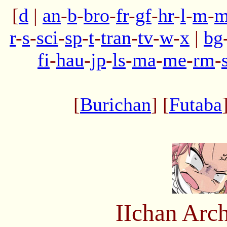
[
d
|
an
-
b
-
bro
-
fr
-
gf
-
hr
-
l
-
m
-
m
r
-
s
-
sci
-
sp
-
t
-
tran
-
tv
-
w
-
x
|
bg
fi
-
hau
-
jp
-
ls
-
ma
-
me
-
rm
-
[
Burichan
] [
Futaba
IIchan Arc