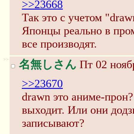
>>23668
Так это с учетом "drawn
Японцы реально в про
все производят.
>>
名無しさん
Пт 02 нояб
>>23670
drawn это аниме-прон?
выходит. Или они додз
записывают?