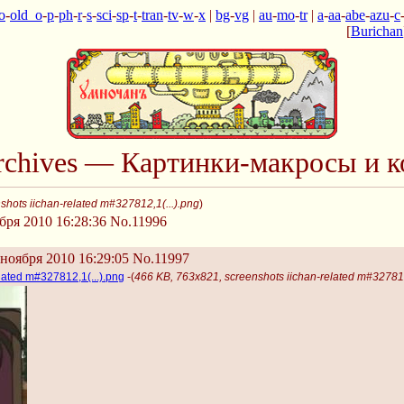
o
-
old_o
-
p
-
ph
-
r
-
s
-
sci
-
sp
-
t
-
tran
-
tv
-
w
-
x
|
bg
-
vg
|
au
-
mo
-
tr
|
a
-
aa
-
abe
-
azu
-
c
[
Burichan
Archives — Картинки-макросы и к
hots iichan-related m#327812,1(...).png
)
бря 2010 16:28:36
No.11996
ноября 2010 16:29:05
No.11997
lated m#327812,1(...).png
-(
466 KB, 763x821, screenshots iichan-related m#327812