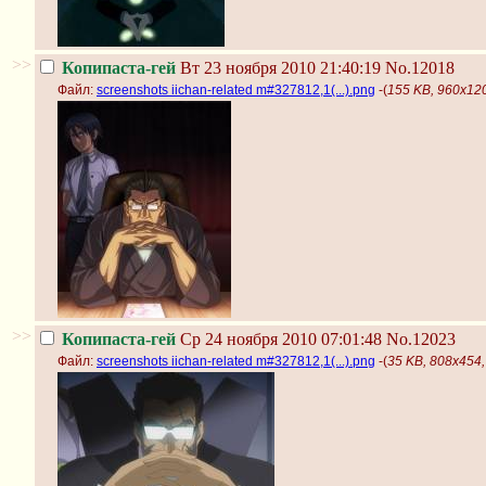
>>
Копипаста-гей
Вт 23 ноября 2010 21:40:19
No.12018
Файл:
screenshots iichan-related m#327812,1(...).png
-(
155 KB, 960x1200
>>
Копипаста-гей
Ср 24 ноября 2010 07:01:48
No.12023
Файл:
screenshots iichan-related m#327812,1(...).png
-(
35 KB, 808x454, 