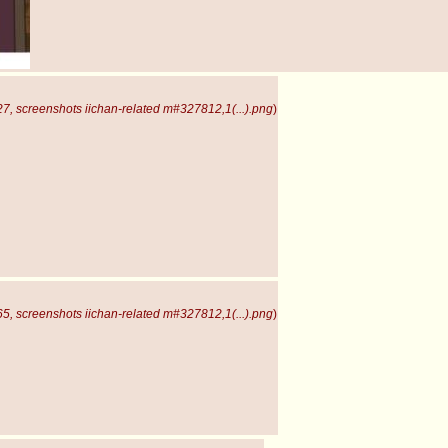
, screenshots iichan-related m#327812,1(...).png
)
, screenshots iichan-related m#327812,1(...).png
)