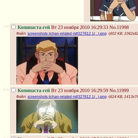
>>
Копипаста-гей
Вт 23 ноября 2010 16:29:33
No.11998
Файл:
screenshots iichan-related m#327812,1(...).png
-(
602 KB, 1062x827
>>
Копипаста-гей
Вт 23 ноября 2010 16:29:59
No.11999
Файл:
screenshots iichan-related m#327812,1(...).png
-(
624 KB, 1413x765