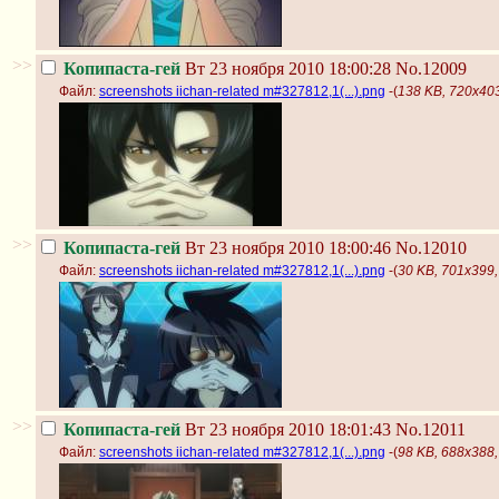
>>
Копипаста-гей
Вт 23 ноября 2010 18:00:28
No.12009
Файл:
screenshots iichan-related m#327812,1(...).png
-(
138 KB, 720x403,
>>
Копипаста-гей
Вт 23 ноября 2010 18:00:46
No.12010
Файл:
screenshots iichan-related m#327812,1(...).png
-(
30 KB, 701x399, 
>>
Копипаста-гей
Вт 23 ноября 2010 18:01:43
No.12011
Файл:
screenshots iichan-related m#327812,1(...).png
-(
98 KB, 688x388, 