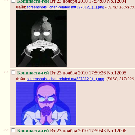
>>
Копипаста-гей
Вт 23 ноября 2010 17:54:00
No.12004
Файл:
screenshots iichan-related m#327812,1(...).png
-(
31 KB, 168x188, 
>>
Копипаста-гей
Вт 23 ноября 2010 17:59:26
No.12005
Файл:
screenshots iichan-related m#327812,1(...).png
-(
54 KB, 317x226, 
>>
Копипаста-гей
Вт 23 ноября 2010 17:59:43
No.12006