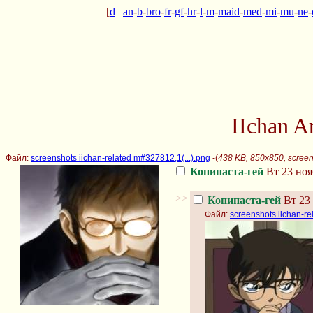
[
d
|
an
-
b
-
bro
-
fr
-
gf
-
hr
-
l
-
m
-
maid
-
med
-
mi
-
mu
-
ne
-
IIchan 
Файл:
screenshots iichan-related m#327812,1(...).png
-(
438 KB, 850x850, screens
Копипаста-гей
Вт 23 ноя
>>
Копипаста-гей
Вт 23 
Файл:
screenshots iichan-re