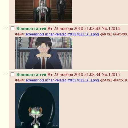
>>
Копипаста-гей
Вт 23 ноября 2010 21:03:43
No.12014
Файл:
screenshots iichan-related m#327812,1(...).png
-(
68 KB, 864x480, 
>>
Копипаста-гей
Вт 23 ноября 2010 21:08:34
No.12015
Файл:
screenshots iichan-related m#327812,1(...).png
-(
24 KB, 400x519, 