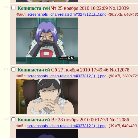
>>
Копипаста-гей
Чт 25 ноября 2010 10:22:09
No.12039
Файл:
screenshots iichan-related m#327812,1(...).png
-(
903 KB, 640x480,
>>
Копипаста-гей
Сб 27 ноября 2010 17:49:46
No.12078
Файл:
screenshots iichan-related m#327812,1(...).png
-(
98 KB, 1280x720,
>>
Копипаста-гей
Вс 28 ноября 2010 00:17:39
No.12086
Файл:
screenshots iichan-related m#327812,1(...).png
-(
39 KB, 640x480, 