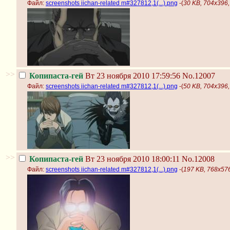
Файл:
screenshots iichan-related m#327812,1(...).png
-(
30 KB, 704x396, 
>>
Копипаста-гей
Вт 23 ноября 2010 17:59:56
No.12007
Файл:
screenshots iichan-related m#327812,1(...).png
-(
50 KB, 704x396, 
>>
Копипаста-гей
Вт 23 ноября 2010 18:00:11
No.12008
Файл:
screenshots iichan-related m#327812,1(...).png
-(
197 KB, 768x576,