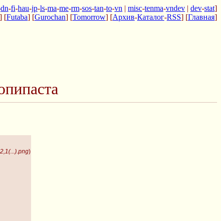
-
dn
-
fi
-
hau
-
jp
-
ls
-
ma
-
me
-
rm
-
sos
-
tan
-
to
-
vn
|
misc
-
tenma
-
vndev
|
dev
-
stat
]
] [
Futaba
] [
Gurochan
] [
Tomorrow
] [
Архив
-
Каталог
-
RSS
] [
Главная
]
опипаста
,1(...).png
)