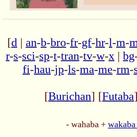
[
d
|
an
-
b
-
bro
-
fr
-
gf
-
hr
-
l
-
m
-
m
r
-
s
-
sci
-
sp
-
t
-
tran
-
tv
-
w
-
x
|
bg
fi
-
hau
-
jp
-
ls
-
ma
-
me
-
rm
-
[
Burichan
] [
Futaba
- wahaba +
wakaba 