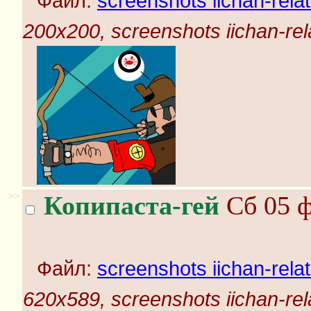
Файл:
screenshots iichan-rela
200x200, screenshots iichan-rel
>>
Копипаста-гей
Сб 05 ф
Файл:
screenshots iichan-rela
620x589, screenshots iichan-rel