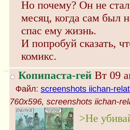
Но почему? Он не стал 
месяц, когда сам был н
спас ему жизнь.
И попробуй сказать, чт
комикс.
>>
Копипаста-гей
Вт 09 а
Файл:
screenshots iichan-rela
760x596, screenshots iichan-rel
>Не убивай