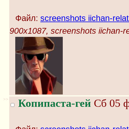
Файл:
screenshots iichan-rela
900x1087, screenshots iichan-r
>>
Копипаста-гей
Сб 05 ф