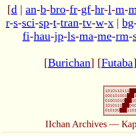
[
d
|
an
-
b
-
bro
-
fr
-
gf
-
hr
-
l
-
m
-
m
r
-
s
-
sci
-
sp
-
t
-
tran
-
tv
-
w
-
x
|
bg
fi
-
hau
-
jp
-
ls
-
ma
-
me
-
rm
-
[
Burichan
] [
Futaba
IIchan Archives — Ка