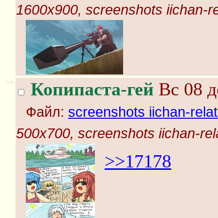
1600x900, screenshots iichan-r
>>
Копипаста-гей
Вс 08 д
Файл:
screenshots iichan-rela
500x700, screenshots iichan-rel
>>17178