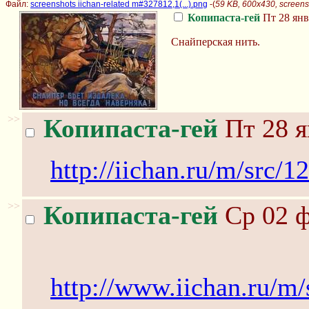
Файл:
screenshots iichan-related m#327812,1(...).png
-(
59 KB, 600x430, screensh
Копипаста-гей
Пт 28 янв
Снайперская нить.
>>
Копипаста-гей
Пт 28 я
http://iichan.ru/m/src/
>>
Копипаста-гей
Ср 02 ф
http://www.iichan.ru/m