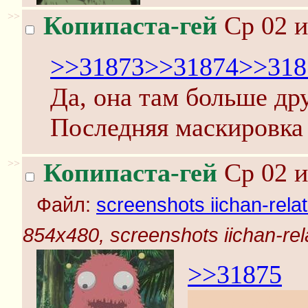
>>
Копипаста-гей
Ср 02 и
>>31873
>>31874
>>318
Да, она там больше др
Последняя маскировка 
>>
Копипаста-гей
Ср 02 и
Файл:
screenshots iichan-rela
854x480, screenshots iichan-rel
>>31875
Потом буде