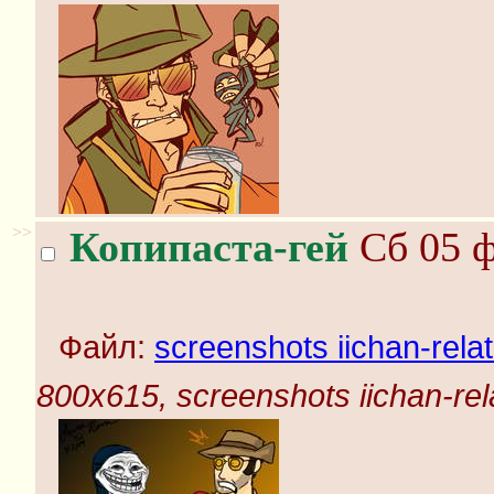
>>
Копипаста-гей
Сб 05 ф
Файл:
screenshots iichan-rela
800x615, screenshots iichan-rel