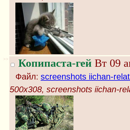
>>
Копипаста-гей
Вт 09 а
Файл:
screenshots iichan-rela
500x308, screenshots iichan-rel