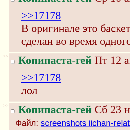
>>17178
В оригинале это баске
сделан во время одног
>>
Копипаста-гей
Пт 12 а
>>17178
лол
>>
Копипаста-гей
Сб 23 н
Файл:
screenshots iichan-rela