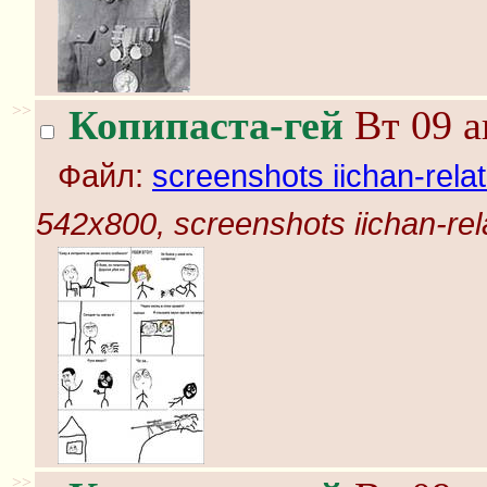
>>
Копипаста-гей
Вт 09 а
Файл:
screenshots iichan-rela
542x800, screenshots iichan-rel
>>