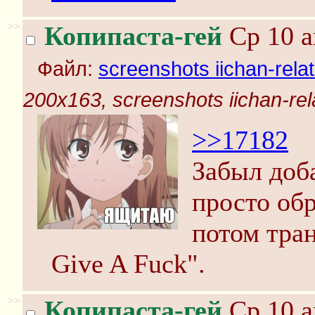
>>
Копипаста-гей
Ср 10 а
Файл:
screenshots iichan-rela
200x163, screenshots iichan-rel
>>17182
Забыл доба
просто обр
потом тран
Give A Fuck".
>>
Копипаста-гей
Ср 10 а