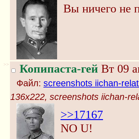
Вы ничего не 
>>
Копипаста-гей
Вт 09 а
Файл:
screenshots iichan-rela
136x222, screenshots iichan-rel
>>17167
NO U!