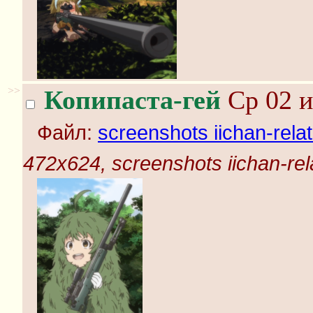
>>
Копипаста-гей
Ср 02 и
Файл:
screenshots iichan-rela
472x624, screenshots iichan-rel