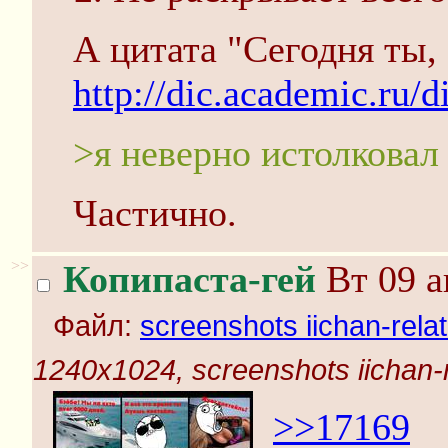
А цитата "Сегодня ты, 
http://dic.academi
>я неверно истолковал
Частично.
>>
Копипаста-гей
Вт 09 а
Файл:
screenshots iichan-rela
1240x1024, screenshots iichan-
>>17169