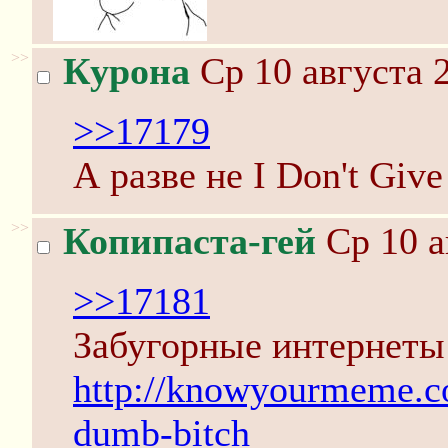
>>
Курона
Ср 10 августа 2
>>17179
А разве не I Don't Giv
>>
Копипаста-гей
Ср 10 а
>>17181
Забугорные интернеты 
http://knowyourmeme.c
dumb-bitch