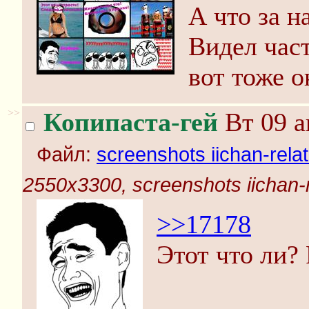
А что за н
Видел част
вот тоже о
>>
Копипаста-гей
Вт 09 а
Файл:
screenshots iichan-rela
2550x3300, screenshots iichan-
>>17178
Этот что ли?