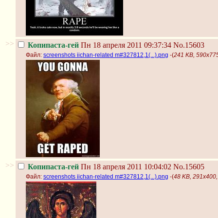
>>
Копипаста-гей
Пн 18 апреля 2011 09:37:34
No.15603
Файл:
screenshots iichan-related m#327812,1(...).png
-(
241 KB, 590x775,
>>
Копипаста-гей
Пн 18 апреля 2011 10:04:02
No.15605
Файл:
screenshots iichan-related m#327812,1(...).png
-(
48 KB, 291x400, 