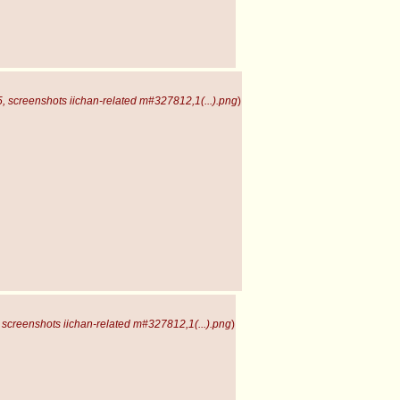
 screenshots iichan-related m#327812,1(...).png
)
screenshots iichan-related m#327812,1(...).png
)