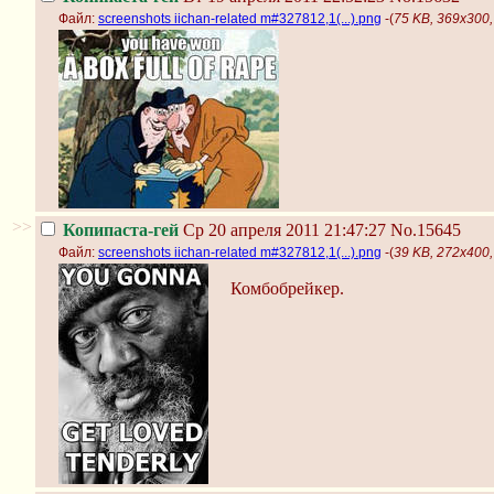
Файл:
screenshots iichan-related m#327812,1(...).png
-(
75 KB, 369x300, 
>>
Копипаста-гей
Ср 20 апреля 2011 21:47:27
No.15645
Файл:
screenshots iichan-related m#327812,1(...).png
-(
39 KB, 272x400, 
Комбобрейкер.