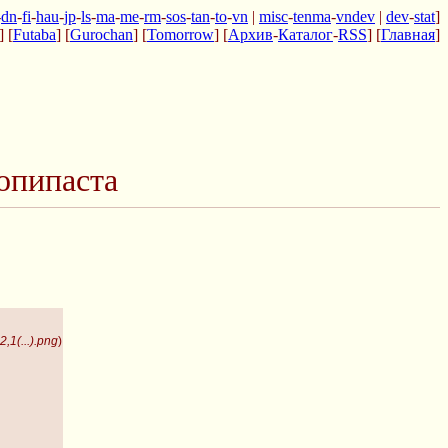
-
dn
-
fi
-
hau
-
jp
-
ls
-
ma
-
me
-
rm
-
sos
-
tan
-
to
-
vn
|
misc
-
tenma
-
vndev
|
dev
-
stat
]
] [
Futaba
] [
Gurochan
] [
Tomorrow
] [
Архив
-
Каталог
-
RSS
] [
Главная
]
опипаста
,1(...).png
)