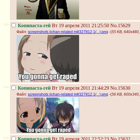
>>
Копипаста-гей
Вт 19 апреля 2011 21:25:50
No.15629
Файл:
screenshots iichan-related m#327812,1(...).png
-(
55 KB, 640x480, 
>>
Копипаста-гей
Вт 19 апреля 2011 21:44:29
No.15630
Файл:
screenshots iichan-related m#327812,1(...).png
-(
56 KB, 600x340, 
>>
Копипаста-гей
Вт 19 апреля 2011 22:52:23
No.15632