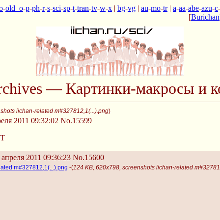
o
-
old_o
-
p
-
ph
-
r
-
s
-
sci
-
sp
-
t
-
tran
-
tv
-
w
-
x
|
bg
-
vg
|
au
-
mo
-
tr
|
a
-
aa
-
abe
-
azu
-
c
[
Burichan
Archives — Картинки-макросы и к
hots iichan-related m#327812,1(...).png
)
еля 2011 09:32:02
No.15599
TT
апреля 2011 09:36:23
No.15600
lated m#327812,1(...).png
-(
124 KB, 620x798, screenshots iichan-related m#327812