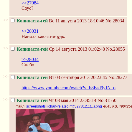
>>27084
Соус?
>>
Копипаста-гей
Вс 11 августа 2013 18:10:46
No.28034
>>28031
Наноха какая-нибудь.
>>
Копипаста-гей
Ср 14 августа 2013 01:02:48
No.28055
>>28034
Спсбо
>>
Копипаста-гей
Вт 03 сентября 2013 20:23:45
No.28277
https://www.youtube.com/watch?v=b8Fad9yJN_o
>>
Копипаста-гей
Чт 08 мая 2014 23:45:14
No.31550
Файл:
screenshots iichan-related m#327812,1(...).png
-(
645 KB, 490x259,