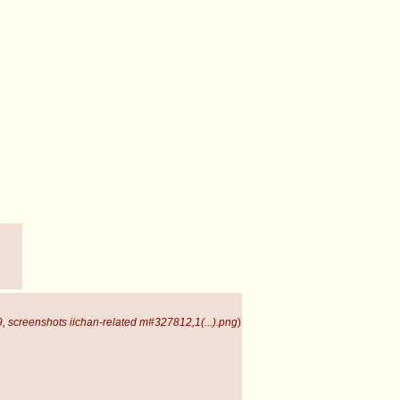
 screenshots iichan-related m#327812,1(...).png
)