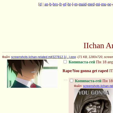
[
d
|
an
-
b
-
bro
-
fr
-
gf
-
hr
-
l
-
m
-
maid
-
med
-
mi
-
mu
-
ne
-
IIchan 
Файл:
screenshots iichan-related m#327812,1(...).png
-(
71 KB, 1280x720, screens
Копипаста-гей
Пн 18 апр
Rape/You gonna get raped
I
>>
Копипаста-гей
Пн 18 
Файл:
screenshots iichan-re