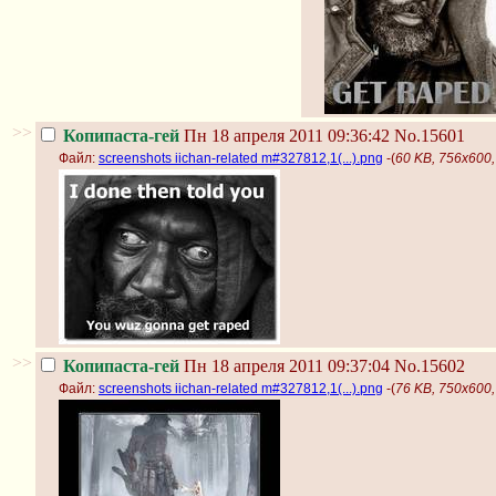
>>
Копипаста-гей
Пн 18 апреля 2011 09:36:42
No.15601
Файл:
screenshots iichan-related m#327812,1(...).png
-(
60 KB, 756x600, 
>>
Копипаста-гей
Пн 18 апреля 2011 09:37:04
No.15602
Файл:
screenshots iichan-related m#327812,1(...).png
-(
76 KB, 750x600, 