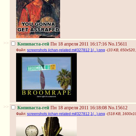
>>
Копипаста-гей
Пн 18 апреля 2011 16:17:16
No.15611
Файл:
screenshots iichan-related m#327812,1(...).png
-(
33 KB, 650x520, 
>>
Копипаста-гей
Пн 18 апреля 2011 16:18:08
No.15612
Файл:
screenshots iichan-related m#327812,1(...).png
-(
518 KB, 1600x10