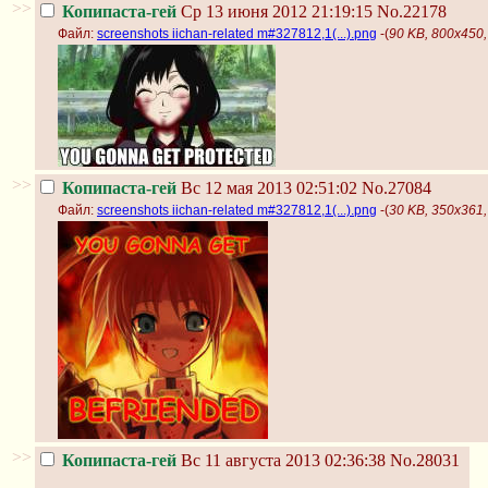
>>
Копипаста-гей
Ср 13 июня 2012 21:19:15
No.22178
Файл:
screenshots iichan-related m#327812,1(...).png
-(
90 KB, 800x450, 
>>
Копипаста-гей
Вс 12 мая 2013 02:51:02
No.27084
Файл:
screenshots iichan-related m#327812,1(...).png
-(
30 KB, 350x361, 
>>
Копипаста-гей
Вс 11 августа 2013 02:36:38
No.28031