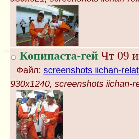
>>
Копипаста-гей
Чт 09 и
Файл:
screenshots iichan-rela
930x1240, screenshots iichan-r