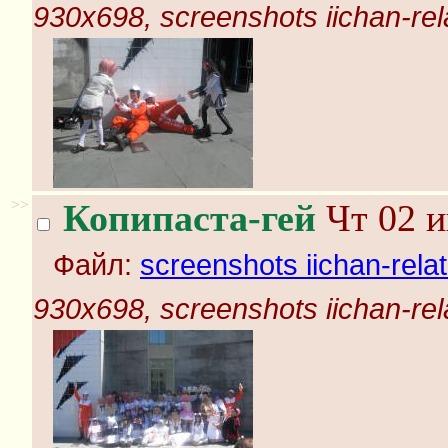
930x698, screenshots iichan-rel
>>
Копипаста-гей
Чт 02 и
Файл:
screenshots iichan-rela
930x698, screenshots iichan-rel