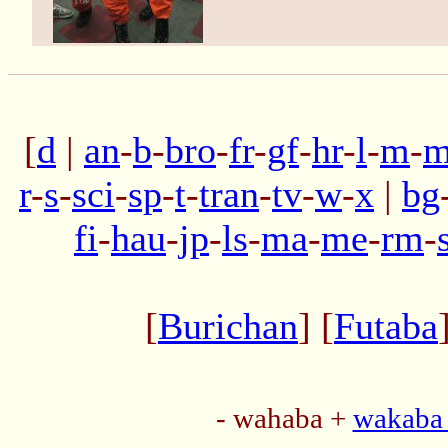
[
d
|
an
-
b
-
bro
-
fr
-
gf
-
hr
-
l
-
m
-
m
r
-
s
-
sci
-
sp
-
t
-
tran
-
tv
-
w
-
x
|
bg
fi
-
hau
-
jp
-
ls
-
ma
-
me
-
rm
-
[
Burichan
] [
Futaba
- wahaba +
wakaba 