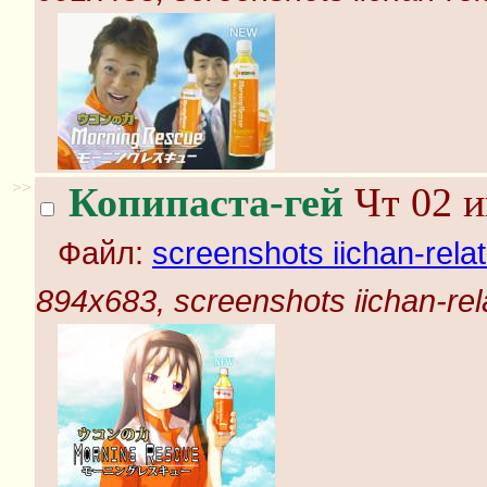
>>
Копипаста-гей
Чт 02 и
Файл:
screenshots iichan-rela
894x683, screenshots iichan-rel