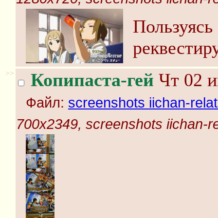
Пользуясь
реквестир
>>
Копипаста-гей
Чт 02 и
Файл:
screenshots iichan-rela
700x2349, screenshots iichan-r