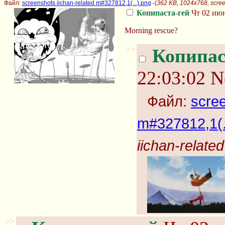
Файл:
screenshots iichan-related m#327812,1(...).png
-(
362 KB, 1024x768, scree
Копипаста-гей
Чт 02 июн
Morning rescue?
>>
Копипас
22:03:02
N
Файл:
scree
m#327812,1(.
iichan-relate
>>