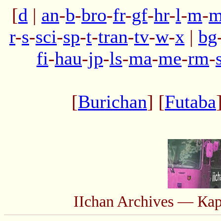
[
d
|
an
-
b
-
bro
-
fr
-
gf
-
hr
-
l
-
m
-
m
r
-
s
-
sci
-
sp
-
t
-
tran
-
tv
-
w
-
x
|
bg
fi
-
hau
-
jp
-
ls
-
ma
-
me
-
rm
-
[
Burichan
] [
Futaba
IIchan Archives — Ка