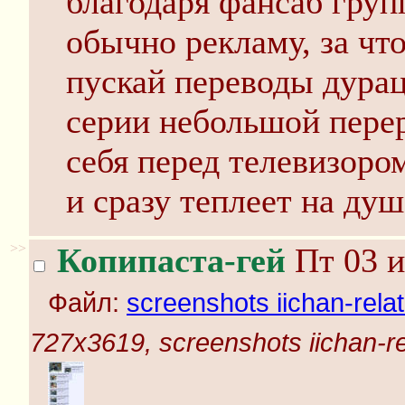
благодаря фансаб групп
обычно рекламу, за что
пускай переводы дурац
серии небольшой пере
себя перед телевизоро
и сразу теплеет на душ
>>
Копипаста-гей
Пт 03 и
Файл:
screenshots iichan-rela
727x3619, screenshots iichan-r