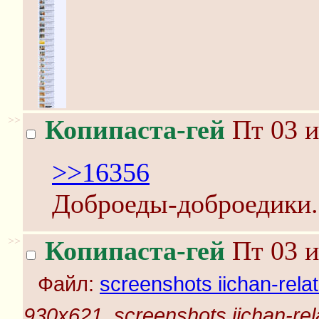
>>
Копипаста-гей
Пт 03 и
>>16356
Доброеды-доброедики.
>>
Копипаста-гей
Пт 03 и
Файл:
screenshots iichan-rela
930x621, screenshots iichan-rel