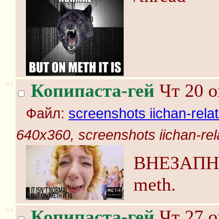
>>
Копипаста-гей
Чт 20 о
Файл:
screenshots iichan-rela
640x360, screenshots iichan-rel
ВНЕЗАПНО
meth.
>>
Копипаста-гей
Чт 27 о