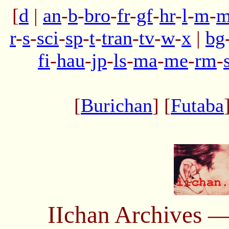
[
d
|
an
-
b
-
bro
-
fr
-
gf
-
hr
-
l
-
m
-
m
r
-
s
-
sci
-
sp
-
t
-
tran
-
tv
-
w
-
x
|
bg
fi
-
hau
-
jp
-
ls
-
ma
-
me
-
rm
-
[
Burichan
] [
Futaba
IIchan Archives 