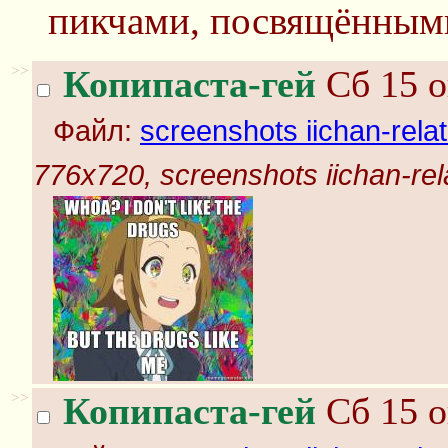
пикчами, посвящённым
>>
Копипаста-гей
Сб 15 о
Файл:
screenshots iichan-rela
776x720, screenshots iichan-rel
>>
Копипаста-гей
Сб 15 о