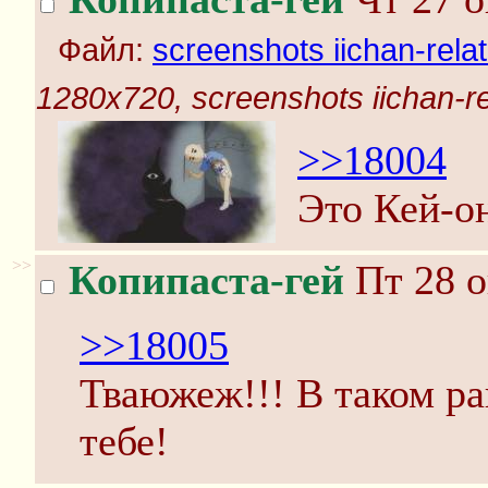
Файл:
screenshots iichan-rela
1280x720, screenshots iichan-r
>>18004
Это Кей-о
>>
Копипаста-гей
Пт 28 о
>>18005
Тваюжеж!!! В таком рак
тебе!