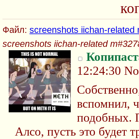
ко
Файл:
screenshots iichan-related
screenshots iichan-related m#3278
Копипаст
12:24:30
No
Собственно,
вспомнил, ч
подобных. 
Алсо, пусть это будет 