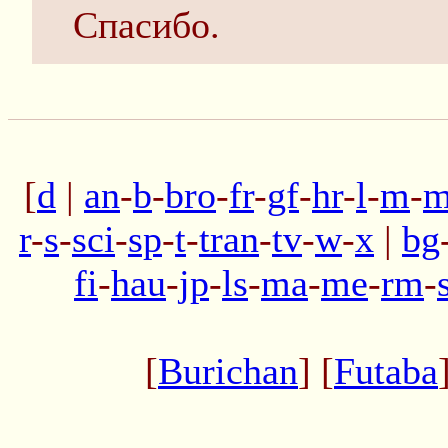
Спасибо.
[
d
|
an
-
b
-
bro
-
fr
-
gf
-
hr
-
l
-
m
-
m
r
-
s
-
sci
-
sp
-
t
-
tran
-
tv
-
w
-
x
|
bg
fi
-
hau
-
jp
-
ls
-
ma
-
me
-
rm
-
[
Burichan
] [
Futaba