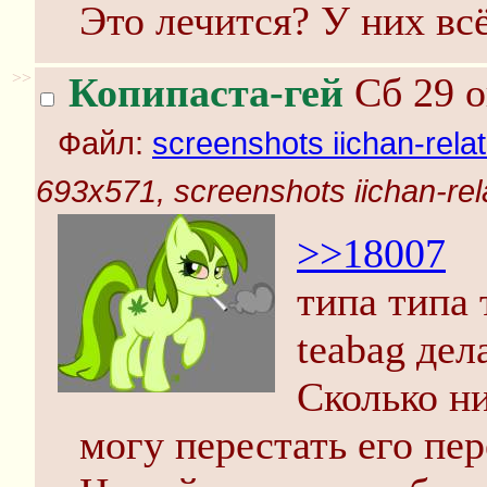
Это лечится? У них вс
>>
Копипаста-гей
Сб 29 о
Файл:
screenshots iichan-rela
693x571, screenshots iichan-rel
>>18007
типа типа 
teabag дел
Сколько ни
могу перестать его пе