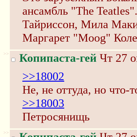
ансамбль "The Teatles"
Тайриссон, Мила Маки
Маргарет "Moog" Коле
>>
Копипаста-гей
Чт 27 о
>>18002
Не, не оттуда, но что-
>>18003
Петросянищь
>>
Копипаста-гей
Чт 27 о