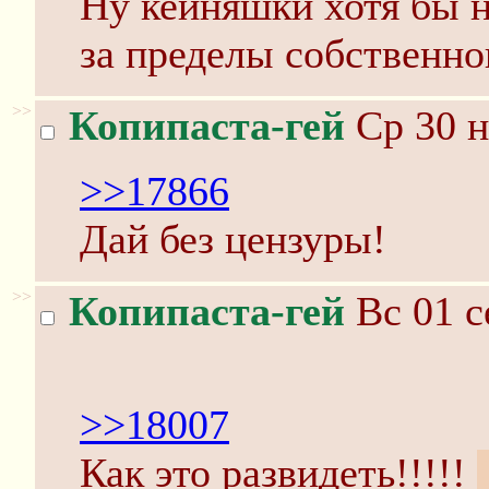
Ну кейняшки хотя бы 
за пределы собственно
>>
Копипаста-гей
Ср 30 н
>>17866
Дай без цензуры!
>>
Копипаста-гей
Вс 01 с
>>18007
Как это развидеть!!!!!