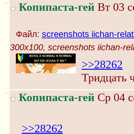
>>
Копипаста-гей
Вт 03 с
Файл:
screenshots iichan-rela
300x100, screenshots iichan-rel
>>28262
Тридцать ч
>>
Копипаста-гей
Ср 04 с
>>28262