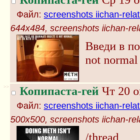
Файл:
screenshots iichan-rela
644x484, screenshots iichan-rel
Введи в по
not normal 
>>
Копипаста-гей
Чт 20 о
Файл:
screenshots iichan-rela
500x500, screenshots iichan-rel
/thread