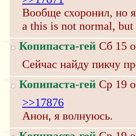
Вообще схоронил, но я 
а this is not normal, but
>>
Копипаста-гей
Сб 15 о
Сейчас найду пикчу про
>>
Копипаста-гей
Ср 19 о
>>17876
Анон, я волнуюсь.
>>
Копипаста-гей
Ср 19 о