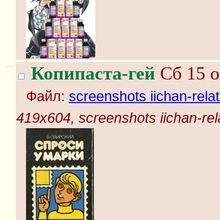
>>
Копипаста-гей
Сб 15 о
Файл:
screenshots iichan-rela
419x604, screenshots iichan-rel