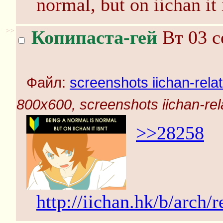
normal, but on iichan it 
>>
Копипаста-гей
Вт 03 с
Файл:
screenshots iichan-rela
800x600, screenshots iichan-rel
>>28258
http://iichan.hk/b/arch/