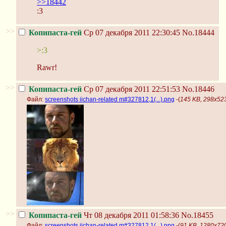
>>18442
:3
>>
Копипаста-гей
Ср 07 декабря 2011 22:30:45
No.18444
>:3
Rawr!
>>
Копипаста-гей
Ср 07 декабря 2011 22:51:53
No.18446
Файл:
screenshots iichan-related m#327812,1(...).png
-(
145 KB, 298x523,
>>
Копипаста-гей
Чт 08 декабря 2011 01:58:36
No.18455
Файл:
screenshots iichan-related m#327812,1(...).png
-(
91 KB, 1280x720,