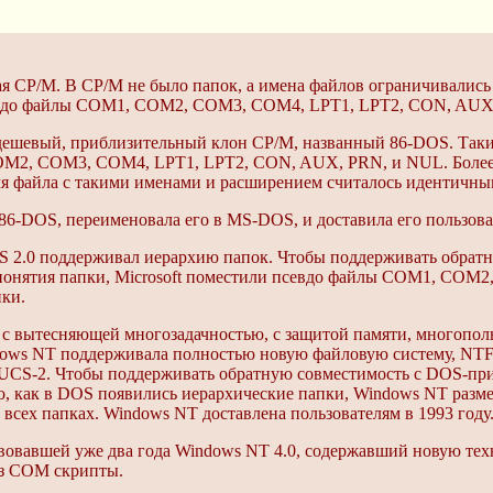
ая CP/M. В CP/M не было папок, а имена файлов ограничивались
севдо файлы COM1, COM2, COM3, COM4, LPT1, LPT2, CON, AUX
ть дешевый, приблизительный клон CP/M, названный 86-DOS. Так
OM2, COM3, COM4, LPT1, LPT2, CON, AUX, PRN, и NUL. Более т
я файла с такими именами и расширением считалось идентичны
 86-DOS, переименовала его в MS-DOS, и доставила его пользова
OS 2.0 поддерживал иерархию папок. Чтобы поддерживать обрат
 понятия папки, Microsoft поместили псевдо файлы COM1, CO
ки.
й, с вытесняющей многозадачностью, с защитой памяти, многопол
dows NT поддерживала полностью новую файловую систему, NTFS
 UCS-2. Чтобы поддерживать обратную совместимость с DOS-п
го, как в DOS появились иерархические папки, Windows NT раз
сех папках. Windows NT доставлена пользователям в 1993 году
твовавшей уже два года Windows NT 4.0, содержавший новую техн
ез COM скрипты.