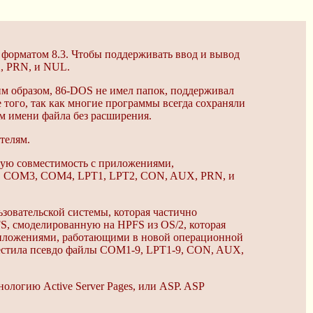
 форматом 8.3. Чтобы поддерживать ввод и вывод
, PRN, и NUL.
им образом, 86-DOS не имел папок, поддерживал
ого, так как многие программы всегда сохраняли
м имени файла без расширения.
телям.
ную совместимость с приложениями,
M2, COM3, COM4, LPT1, LPT2, CON, AUX, PRN, и
ьзовательской системы, которая частично
, смоделированную на HPFS из OS/2, которая
риложениями, работающими в новой операционной
местила псевдо файлы COM1-9, LPT1-9, CON, AUX,
.
ологию Active Server Pages, или ASP. ASP