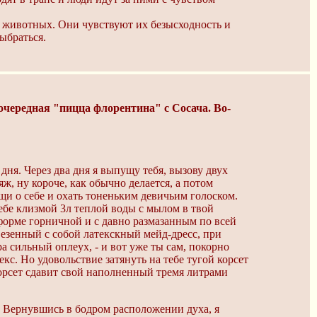
 животных. Они чувствуют их безысходность и
ыбраться.
 очередная "пицца флорентина" с Сосача. Во-
дня. Через два дня я выпущу тебя, вызову двух
ж, ну короче, как обычно делается, а потом
щи о себе и охать тоненьким девичьим голоском.
тебе клизмой 3л теплой воды с мылом в твой
иформе горничной и с давно размазанным по всей
везенный с собой латекскный мейд-дресс, при
а сильный оплеух, - и вот уже ты сам, покорно
кс. Но удовольствие затянуть на тебе тугой корсет
корсет сдавит свой наполненный тремя литрами
ы. Вернувшись в бодром расположении духа, я