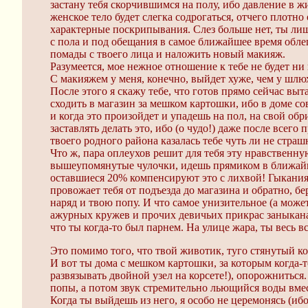
застану тебя скорчившимся на полу, ибо давление в жи
женское тело будет слегка содрогаться, отчего пло
характерные поскрипывания. Слез больше нет, ты лиш
с пола и под обещания в самое ближайшее время обле
помады с твоего лица и наложить новый макияж.
Разумеется, мое нежное отношение к тебе не будет н
С макияжем у меня, конечно, выйдет хуже, чем у шлюх
После этого я скажу тебе, что готов прямо сейчас выт
сходить в магазин за мешком картошки, ибо в доме с
и когда это произойдет и упадешь на пол, на свой об
заставлять делать это, ибо (о чудо!) даже после все
твоего родного района казалась тебе чуть ли не стра
Что ж, пара оплеухов решит для тебя эту нравственн
вышеупомянутые чулочки, идешь прямиком в ближайши
оставшиеся 20% компенсируют это с лихвой! Гыкания
провожает тебя от подъезда до магазина и обратно,
наряд и твою попу. И что самое унизительное (а может 
ажурных кружев и прочих девичьих прикрас заныкана т
что ты когда-то был парнем. На улице жара, ты весь в
Это помимо того, что твой животик, туго стянутый ко
И вот ты дома с мешком картошки, за которым когда-то
развязывать двойной узел на корсете!), опорожнитьс
попы, а потом звук стремительно льющийся воды вмес
Когда ты выйдешь из него, я особо не церемонясь (иб