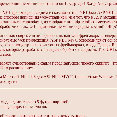
ению не могли включать /com1-9.asp, /lpt1-9.asp, /con.asp, /aux.
ке .NET фреймворка. Одним из компонентов .NET был ASP.NET, 
 способы написания web-страничек, чем тот, что в ASP, механ
 различными способами, из соображений обратной совместимост
работчик. Так, web-странички не могли содержать /com[1-9](..
)?
олностью современный, ортогональный web фреймворк, поддерж
абируемые web приложения. ASP.NET MVC освободился от основ
, как в популярных скриптовых фреймворках, вроде Django, Rail
ами, которые разрабатываются для обработки запросов. Так, URL
стемой.
яет существование файла перед запуском любого скрипта. Что 
юбым расширением.
ем Microsoft .NET 3.5 для ASP.NET MVC 1.0 на системе Windows 7
воих путей
ся два двигателя по 5 футов шириной.
и еще шире, но не смогли.
ной дороге, которая проходит по узкому туннелю.