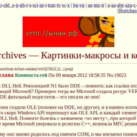
o
-
old_o
-
p
-
ph
-
r
-
s
-
sci
-
sp
-
t
-
tran
-
tv
-
w
-
x
|
bg
-
vg
|
au
-
mo
-
tr
|
a
-
aa
-
abe
-
azu
-
c
[
Burichan
Archives — Картинки-макросы и к
enshots iichan-related m#327812,1(...).png
)
плана
Копипаста-гей
Пн 09 января 2012 18:58:35
No.19023
 DLL Hell. Революцией N1 было DDE – помните, как ссылки поз
ций Microsoft? Примерно тогда же Microsoft создала ресурс V
DDE фатальный недостаток – его писали не они!
они создали OLE (похожее на DDE, но другое), и я наивно вспо
то скоро Windows API перепишут как OLE API, и каждый элемен
L Hell. Помните болезнь с названием <по месту>, при которой
же время Microsoft уверовала в религию С++, возникла MFC реши
ому оно заново родилось под именем COM, и мы внезапно поняли