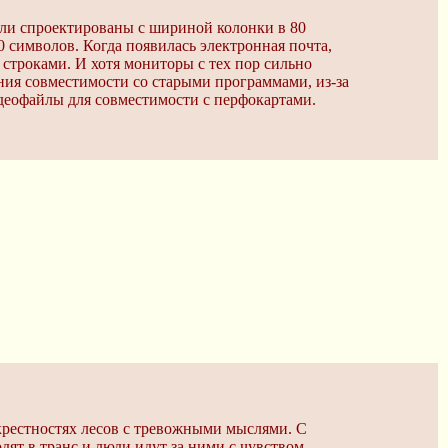
ыли спроектированы с шириной колонки в 80
 символов. Когда появилась электронная почта,
строками. И хотя мониторы с тех пор сильно
ния совместимости со старыми программами, из-за
деофайлы для совместимости с перфокартами.
крестностях лесов с тревожными мыслями. С
дят в транс и люди идут за ними с чувством