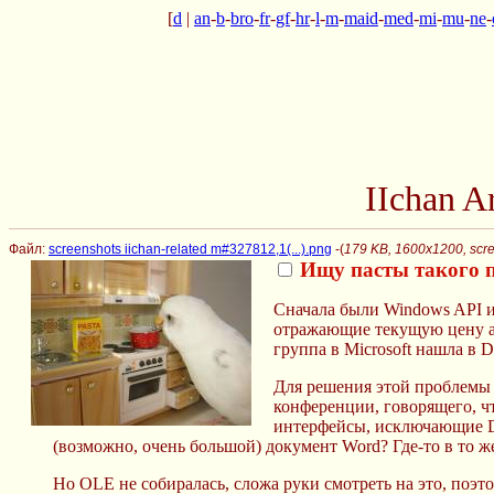
[
d
|
an
-
b
-
bro
-
fr
-
gf
-
hr
-
l
-
m
-
maid
-
med
-
mi
-
mu
-
ne
-
IIchan 
Файл:
screenshots iichan-related m#327812,1(...).png
-(
179 KB, 1600x1200, scre
Ищу пасты такого 
Сначала были Windows API и
отражающие текущую цену ак
группа в Microsoft нашла в 
Для решения этой проблемы 
конференции, говорящего, ч
интерфейсы, исключающие DL
(возможно, очень большой) документ Word? Где-то в то 
Но OLE не собиралась, сложа руки смотреть на это, поэт