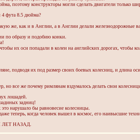
дюйма, поэтому конструкторы могли сделать двигатели только ши
 4 фута 8.5 дюйма?
акую же, как и в Англии, а в Англии делали железнодорожные в
ии по образу и подобию конки.
а!
чтобы их оси попадали в колеи на английских дорогах, чтобы ко
ляне, подводя их под размер своих боевых колесниц, и длина о
мер, но все же почему римлянам вздумалось делать свои колесни
вух лошадей.
ошадиных задниц!
к это нарушало бы равновесие колесницы.
 даже теперь, когда человек вышел в космос, его наивысшие тех
ЛЕТ НАЗАД.