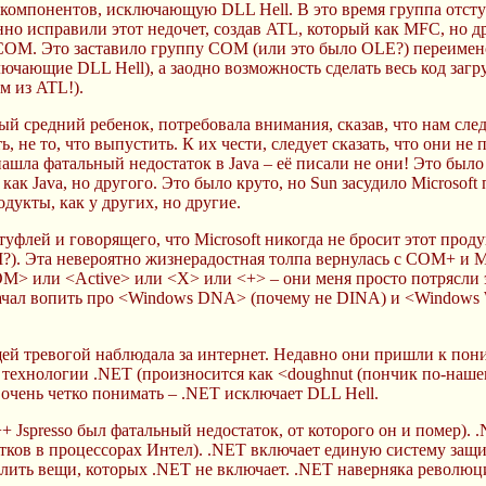
 компонентов, исключающую DLL Hell. В это время группа отст
но исправили этот недочет, создав ATL, который как MFC, но д
 COM. Это заставило группу COM (или это было OLE?) переимен
чающие DLL Hell), а заодно возможность сделать весь код загр
м из ATL!).
 средний ребенок, потребовала внимания, сказав, что нам следу
 не то, что выпустить. К их чести, следует сказать, что они не 
шла фатальный недостаток в Java – её писали не они! Это было и
 как Java, но другого. Это было круто, но Sun засудило Microsoft
дукты, как у других, но другие.
туфлей и говорящего, что Microsoft никогда не бросит этот проду
?). Эта невероятно жизнерадостная толпа вернулась с COM+ и MT
> или <Active> или <X> или <+> – они меня просто потрясли э
чал вопить про <Windows DNA> (почему не DINA) и <Windows Wa
щей тревогой наблюдала за интернет. Недавно они пришли к пон
 технологии .NET (произносится как <doughnut (пончик по-нашем
 очень четко понимать – .NET исключает DLL Hell.
e++ Jspresso был фатальный недостаток, от которого он и помер)
атков в процессорах Интел). .NET включает единую систему защи
ечислить вещи, которых .NET не включает. .NET наверняка рево