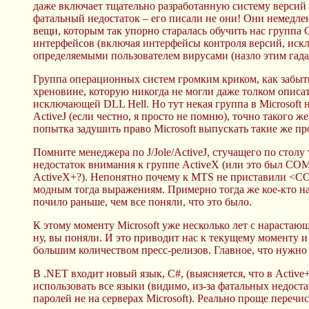
даже включает тщательно разработанную систему версий
фатальный недостаток – его писали не они! Они немедлен
вещи, которым так упорно старалась обучить нас группа
интерфейсов (включая интерфейсы контроля версий, исклю
определяемыми пользователем вирусами (назло этим гада
Группа операционных систем громким криком, как забытый
хреновине, которую никогда не могли даже толком описать,
исключающей DLL Hell. Но тут некая группа в Microsoft на
ActiveJ (если честно, я просто не помню), точно такого же
попытка задушить право Microsoft выпускать такие же про
Помните менеджера по J/Jole/ActiveJ, стучащего по столу 
недостаток внимания к группе ActiveX (или это был COM
ActiveX+?). Непонятно почему к MTS не приставили <COM
модным тогда выражениям. Примерно тогда же кое-кто на
почило раньше, чем все поняли, что это было.
К этому моменту Microsoft уже несколько лет с нарастаю
ну, вы поняли. И это приводит нас к текущему моменту и
большим количеством пресс-релизов. Главное, что нужно
В .NET входит новый язык, C#, (выясняется, что в Activ
использовать все языки (видимо, из-за фатальных недост
паролей не на серверах Microsoft). Реально проще пер