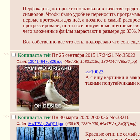
Перфокарты, которые использовали в качестве средс
символов. Чтобы было удобнее переносить программы,
первые протоколы для неё, а позднее и самый распр
прогрессировали, почти все популярные почтовые сис
чего вложенные файлы вырастают в размере до 33%. 
Вот собственно все что есть, подозреваю что есть еще.
>>
Копипаста-гей
Пт 25 сентября 2015 17:24:21
No.35022
Файл:
1304146476826.jpg
-(
486 KB, 1583x1186, 1304146476826.jpg
)
>>19023
А я ищу картинки и макр
такими попугайчиками ка
>>
Копипаста-гей
Пн 30 марта 2020 20:00:36
No.38216
Файл:
iHwTPVq_2xQ[1].jpg
-(
438 KB, 1280x900, iHwTPVq_2xQ[1].jpg
)
Красные огни не самый л
печалью на душе. Замани