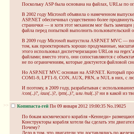
Поскольку ASP была основана на файлах, URLы по определ
В 2002 году Microsoft объявила о намеченном выпус
ASP.NET обеспечивал существенно более продвинутые
странички — и хотя этот механизм мог быть замещен
файла перед попыткой выполнить пользовательский об
В 2009 году Microsoft выпустила ASP.NET MVC — п
том, как проектировать хорошо продуманные, масшт
этого использовал диспетчеризацию URLов на regex’ах
файлами; вместо этого, они сопоставляются с объект
не по ограничениям, которые диктуются файловой си
Но ASP.NET MVC основан на ASP.NET. Который провер
COM1-9, LPT1-9, CON, AUX, PRN, и NUL в них, с л
И поэтому, в 2009 году, разрабатывая с использовани
/con(..
)?, /aux(..
)?, /prn(..
)?, или /nul(..
)? ни в какой из т
>>
Копипаста-гей
Пн 09 января 2012 19:00:35
No.19025
По бокам космического корабля «Кеннеди» размещают
Конструкторы корабля хотели бы сделать эти двигател
Почему?
Дело в том, что двигатели эти доставлялись по желез