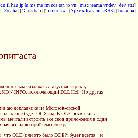
-
dn
-
fi
-
hau
-
jp
-
ls
-
ma
-
me
-
rm
-
sos
-
tan
-
to
-
vn
|
misc
-
tenma
-
vndev
|
dev
-
stat
]
] [
Futaba
] [
Gurochan
] [
Tomorrow
] [
Архив
-
Каталог
-
RSS
] [
Главная
]
опипаста
волили нам создавать статусные строки,
ERSION INFO, исключающий DLL Hell. Но другая
минаю докладчика на Microsoft-овской
т на экране будет ОСХ-ом. В OLE появились
 мы мечтали встроить все свои приложения в один
вшая все наши проблемы еще раз.
, что OLE (или это было DDE?) будет всегда – и