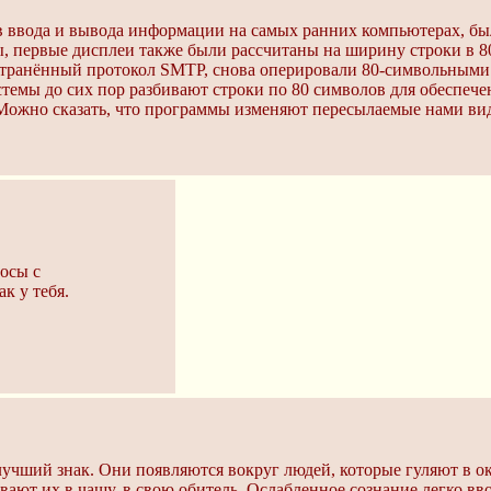
тв ввода и вывода информации на самых ранних компьютерах, б
 первые дисплеи также были рассчитаны на ширину строки в 80
остранённый протокол SMTP, снова оперировали 80-символьными 
темы до сих пор разбивают строки по 80 символов для обеспече
Можно сказать, что программы изменяют пересылаемые нами ви
осы с
к у тебя.
учший знак. Они появляются вокруг людей, которые гуляют в о
вают их в чащу, в свою обитель. Ослабленное сознание легко вво