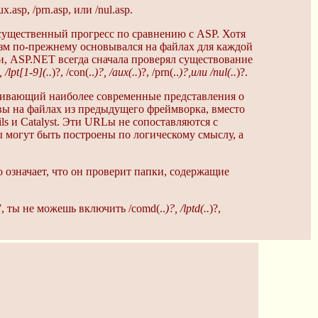
asp, /prn.asp, или /nul.asp.
существенный прогресс по сравнению с ASP. Хотя
изм по-прежнему основывался на файлах для каждой
и, ASP.NET всегда сначала проверял существование
, /lpt[1-9](..
)?, /con(..
)?, /aux(..
)?, /prn(..
)?,или /nul(..
)?.
ивающий наиболее современные представления о
ы на файлах из предыдущего фреймворка, вместо
s и Catalyst. Эти URLы не сопоставляются с
ы могут быть построены по логическому смыслу, а
означает, что он проверит папки, содержащие
, ты не можешь включить /comd(..
)?, /lptd(..
)?,