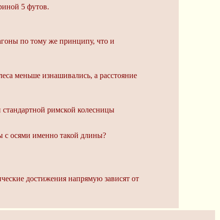
риной 5 футов.
агоны по тому же принципу, что и
леса меньше изнашивались, а расстояние
си стандартной римской колесницы
цы с осями именно такой длины?
нические достижения напрямую зависят от