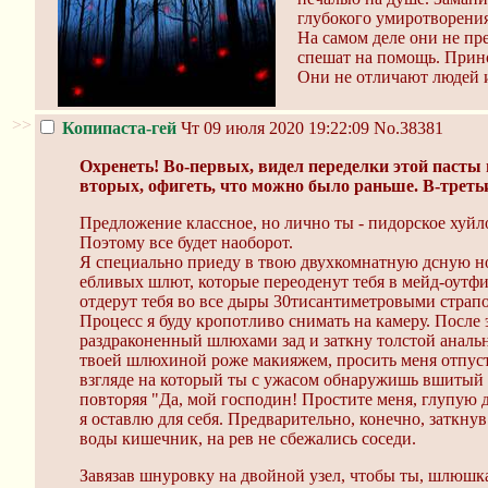
глубокого умиротворения
На самом деле они не пр
спешат на помощь. Прино
Они не отличают людей 
>>
Копипаста-гей
Чт 09 июля 2020 19:22:09
No.38381
Охренеть! Во-первых, видел переделки этой пасты 
вторых, офигеть, что можно было раньше. В-третьих,
Предложение классное, но лично ты - пидорское хуйл
Поэтому все будет наоборот.
Я специально приеду в твою двухкомнатную дсную нору
ебливых шлют, которые переоденут тебя в мейд-оутфит
отдерут тебя во все дыры 30тисантиметровыми страпо
Процесс я буду кропотливо снимать на камеру. После э
раздраконенный шлюхами зад и заткну толстой анальн
твоей шлюхиной роже макияжем, просить меня отпусти
взгляде на который ты с ужасом обнаружишь вшитый ко
повторяя "Да, мой господин! Простите меня, глупую д
я оставлю для себя. Предварительно, конечно, заткн
воды кишечник, на рев не сбежались соседи.
Завязав шнуровку на двойной узел, чтобы ты, шлюшка,