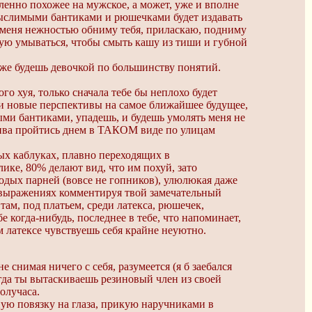
аленно похожее на мужское, а может, уже и вполне
емыслимыми бантиками и рюшечками будет издавать
у меня нежностью обниму тебя, приласкаю, подниму
ную умываться, чтобы смыть кашу из тиши и губной
уже будешь девочкой по большинству понятий.
го хуя, только сначала тебе бы неплохо будет
вои новые перспективы на самое ближайшее будущее,
лыми бантиками, упадешь, и будешь умолять меня не
ектива пройтись днем в ТАКОМ виде по улицам
ых каблуках, плавно переходящих в
ке, 80% делают вид, что им похуй, зато
одых парней (вовсе не гопников), улюлюкая даже
х выражениях комментируя твой замечательный
 там, под платьем, среди латекса, рюшечек,
 когда-нибудь, последнее в тебе, что напоминает,
ом латексе чувствуешь себя крайне неуютно.
 снимая ничего с себя, разумеется (я б заебался
огда ты вытаскиваешь резиновый член из своей
олучаса.
тную повязку на глаза, прикую наручниками в