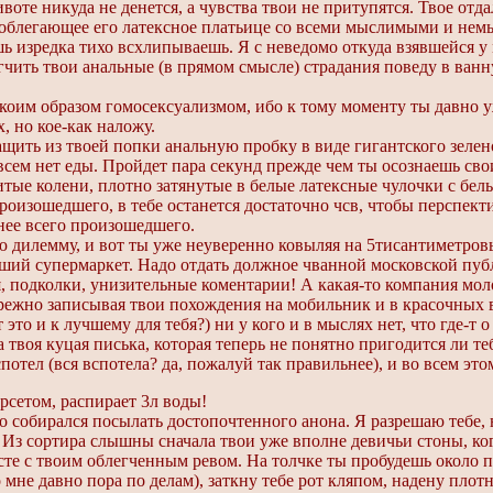
воте никуда не денется, а чувства твои не притупятся. Твое отд
тно облегающее его латексное платьице со всеми мыслимыми и н
ь изредка тихо всхлипываешь. Я с неведомо откуда взявшейся 
гчить твои анальные (в прямом смысле) страдания поведу в ван
и коим образом гомосексуализмом, ибо к тому моменту ты давно 
, но кое-как наложу.
ащить из твоей попки анальную пробку в виде гигантского зелено
овсем нет еды. Пройдет пара секунд прежде чем ты осознаешь с
ритые колени, плотно затянутые в белые латексные чулочки с бе
го произошедшего, в тебе останется достаточно чсв, чтобы персп
шнее всего произошедшего.
ую дилемму, и вот ты уже неуверенно ковыляя на 5тисантиметров
й супермаркет. Надо отдать должное чванной московской публи
, подколки, унизительные коментарии! А какая-то компания мол
 бережно записывая твои похождения на мобильник и в красочны
это и к лучшему для тебя?) ни у кого и в мыслях нет, что где-т о
воя куцая писька, которая теперь не понятно пригодится ли тебе
спотел (вся вспотела? да, пожалуй так правильнее), и во всем эт
рсетом, распирает 3л воды!
 собирался посылать достопочтенного анона. Я разрешаю тебе, не
я. Из сортира слышны сначала твои уже вполне девичьи стоны, к
те с твоим облегченным ревом. На толчке ты пробудешь около п
о мне давно пора по делам), заткну тебе рот кляпом, надену пло