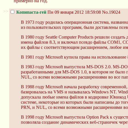
примерно на год.
>>
Копипаста-гей
Пн 09 января 2012 18:59:08
No.19024
В 1973 году родилась операционная система, названн
из пользовательских программ, были доставлены п
В 1980 году Seattle Computer Products решили созда
имена файлов 8.3, и включал псевдо файлы COM1, C
их файлы с соответствующим расширением, любое им
В 1981 году Microsoft купила права на использование
В 1983 году Microsoft выпустила MS-DOS 2.0. MS-D
разработанными для MS-DOS 1.0, в котором не было
NUL, со всеми возможными расширениями во все пап
В 1988 году Microsoft начала разработку современно
базировалась на VMS и называлась Windows NT. Win
допускала любые имена файлов в кодировке Юникод
системе, некоторые из которых были написаны до то
PRN, и NUL, со всеми возможными расширениями во в
В 1998 году Microsoft выпустила Option Pack к сущес
позволяла создание динамических веб-страничек чер