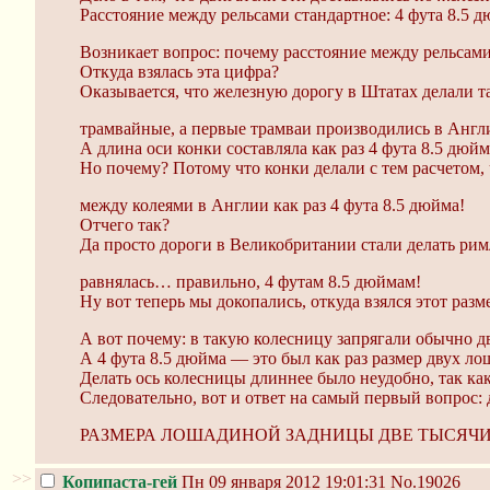
Расстояние между рельсами стандартное: 4 фута 8.5 
Возникает вопрос: почему расстояние между рельсами
Откуда взялась эта цифра?
Оказывается, что железную дорогу в Штатах делали т
трамвайные, а первые трамваи производились в Англ
А длина оси конки составляла как раз 4 фута 8.5 дюйм
Но почему? Потому что конки делали с тем расчетом, 
между колеями в Англии как раз 4 фута 8.5 дюйма!
Отчего так?
Да просто дороги в Великобритании стали делать рим
равнялась… правильно, 4 футам 8.5 дюймам!
Ну вот теперь мы докопались, откуда взялся этот раз
А вот почему: в такую колесницу запрягали обычно д
А 4 фута 8.5 дюйма — это был как раз размер двух л
Делать ось колесницы длиннее было неудобно, так ка
Следовательно, вот и ответ на самый первый вопрос:
РАЗМЕРА ЛОШАДИНОЙ ЗАДНИЦЫ ДВЕ ТЫСЯЧИ 
>>
Копипаста-гей
Пн 09 января 2012 19:01:31
No.19026