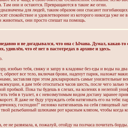
. Там они и остаются. Превращаются в такие же огни.
едназначены для людей, таким образом они спасают погибающих
сят спокойствие и удовлетворение из которого никогда уже не в
и животных, они просто спешат на помощь.
недавно и не догадывался, что она с Ычана. Думал, какая-то
 удивлён, что её нет в пастотредах в архиве и здесь.
о.
, изобью тебя, свяжу и запру в кладовке без еды и воды на два 
, обреют все тело, включая брови, наденут парик, наложат макия
нами, заставляя при этом декларировать самые унизительные ве
кзекуции, я дам тебе отоспаться часов шесть, после чего залью 
ой пробкой. Пока ты будешь в слезах, на коленях в нелепой ун
ть тебя в туалет, я с невозмутимым видом достану заранее при
рсет. Я даже не буду утруждать себя натягивать его на тебя: пар
евчонку, господин!" неловко натягиваешь на себя глянцевый лате
ув твой разъебанный шлюхами рот красным кляпом, чтобы когда 
 ее не развязала, я, пожалуй, отойду на полчаса почитать борд