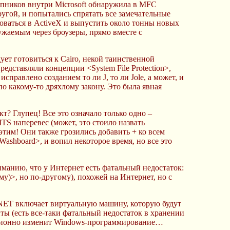
упников внутри Microsoft обнаружила в MFC
ругой, и попытались спрятать все замечательные
оваться в ActiveX и выпустить около тонны новых
ужаемым через броузеры, прямо вместе с
ет готовиться к Cairo, некой таинственной
представляли концепции <System File Protection>,
справлено созданием то ли J, то ли Jole, а может, и
 по какому-то дряхлому закону. Это была явная
кт? Глупец! Все это означало только одно –
S наперевес (может, это стоило назвать
тим! Они также грозились добавить + ко всем
shboard>, и вопил некоторое время, но все это
иманию, что у Интернет есть фатальный недостаток:
у)>, но по-другому), похожей на Интернет, но с
. .NET включает виртуальную машину, которую будут
ты (есть все-таки фатальный недостаток в хранении
люционно изменит Windows-программирование…