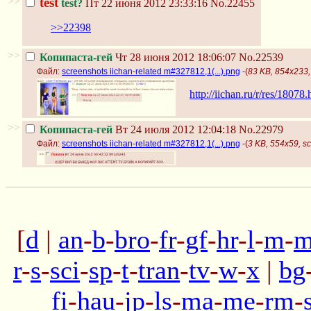
>>
test
test?
Пт 22 июня 2012 23:33:16
No.22455
>>22398
>>
Копипаста-гей
Чт 28 июня 2012 18:06:07
No.22539
Файл:
screenshots iichan-related m#327812,1(...).png
-(
83 KB, 854x233, 
http://iichan.ru/r/res/18078.
>>
Копипаста-гей
Вт 24 июля 2012 12:04:18
No.22979
Файл:
screenshots iichan-related m#327812,1(...).png
-(
3 KB, 554x59, sc
[
d
|
an
-
b
-
bro
-
fr
-
gf
-
hr
-
l
-
m
-
m
r
-
s
-
sci
-
sp
-
t
-
tran
-
tv
-
w
-
x
|
bg
fi
-
hau
-
jp
-
ls
-
ma
-
me
-
rm
-