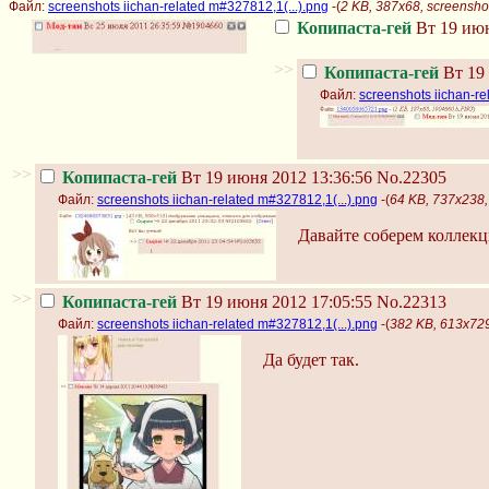
Файл:
screenshots iichan-related m#327812,1(...).png
-(
2 KB, 387x68, screenshot
Копипаста-гей
Вт 19 июн
>>
Копипаста-гей
Вт 19 
Файл:
screenshots iichan-re
>>
Копипаста-гей
Вт 19 июня 2012 13:36:56
No.22305
Файл:
screenshots iichan-related m#327812,1(...).png
-(
64 KB, 737x238, 
Давайте соберем коллек
>>
Копипаста-гей
Вт 19 июня 2012 17:05:55
No.22313
Файл:
screenshots iichan-related m#327812,1(...).png
-(
382 KB, 613x729,
Да будет так.