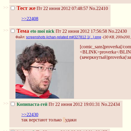
>>
Тест же
Пт 22 июня 2012 07:48:57
No.22410
>>22408
>>
Тема
eto moi nick
Пт 22 июня 2012 17:56:58
No.22430
Файл:
screenshots iichan-related m#327812,1(...).png
-(
30 KB, 200x200, 
[comic_sans]proverka[/com
<BLINK>proverka</BLI
(зачеркнутый)proverka(\з
>>
Копипаста-гей
Пт 22 июня 2012 19:01:31
No.22434
>>22430
так верстают только
ч
удаки