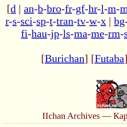
[
d
|
an
-
b
-
bro
-
fr
-
gf
-
hr
-
l
-
m
-
m
r
-
s
-
sci
-
sp
-
t
-
tran
-
tv
-
w
-
x
|
bg
fi
-
hau
-
jp
-
ls
-
ma
-
me
-
rm
-
[
Burichan
] [
Futaba
IIchan Archives — Ка