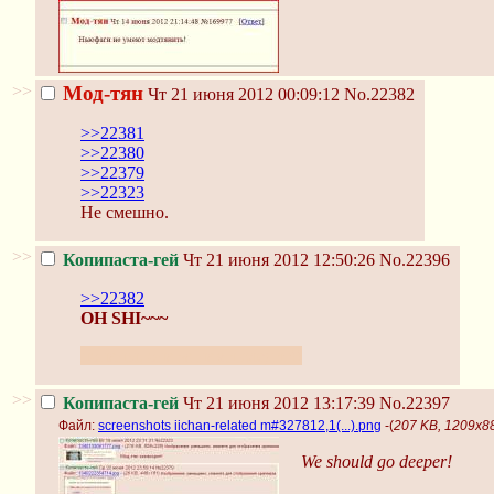
>>
Мод-тян
Чт 21 июня 2012 00:09:12
No.22382
>>22381
>>22380
>>22379
>>22323
Не смешно.
>>
Копипаста-гей
Чт 21 июня 2012 12:50:26
No.22396
>>22382
OH SHI~~~
поцаны, она за нами следит!!
>>
Копипаста-гей
Чт 21 июня 2012 13:17:39
No.22397
Файл:
screenshots iichan-related m#327812,1(...).png
-(
207 KB, 1209x881
We should go deeper!