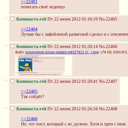
>>22401
почесать своё леденцо
>>
Копипаста-гей
Пт 22 июня 2012 01:16:19
No.22405
>>22404
Лучше бы с зафейленой разметкой сделал и с отключ
>>
Копипаста-гей
Пт 22 июня 2012 01:20:14
No.22406
Файл:
screenshots iichan-related m#327812,1(...).png
-(
78 KB, 839x303, 
>>
Копипаста-гей
Пт 22 июня 2012 01:20:41
No.22407
>>22405
Так сойдёт?
>>
Копипаста-гей
Пт 22 июня 2012 01:26:34
No.22408
>>22406
Не, тот пост, который с
не_нужно
. Хотя и хрен с ним.