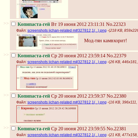
>>
Копипаста-гей
Вт 19 июня 2012 23:11:31
No.22323
Файл:
screenshots iichan-related m#327812,1(...).png
-(
218 KB, 859x226,
Мод-тян камвхорит!
>>
Копипаста-гей
Ср 20 июня 2012 23:59:14
No.22379
Файл:
screenshots iichan-related m#327812,1(...).png
-(
26 KB, 446x181, 
>>
Копипаста-гей
Ср 20 июня 2012 23:59:37
No.22380
Файл:
screenshots iichan-related m#327812,1(...).png
-(
16 KB, 396x111, 
>>
Копипаста-гей
Ср 20 июня 2012 23:59:55
No.22381
Файл:
screenshots iichan-related m#327812,1(...).png
-(
21 KB, 477x158, 