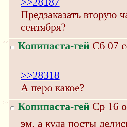
>>28187
Предзаказать вторую ч
сентября?
>>
Копипаста-гей
Сб 07 с
>>28318
А перо какое?
>>
Копипаста-гей
Ср 16 о
эм, а куда посты делис