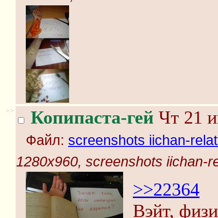
>>
Копипаста-гей
Чт 21 и
Файл:
screenshots iichan-rela
1280x960, screenshots iichan-r
>>22364
Вэйт, физи