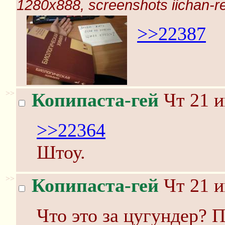
1280x888, screenshots iichan-r
>>22387
>>
Копипаста-гей
Чт 21 и
>>22364
Штоу.
>>
Копипаста-гей
Чт 21 и
Что это за цугундер? П