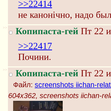
>>22414
не канонiчно, надо бы
>>
Копипаста-гей
Пт 22 и
>>22417
Почини.
>>
Копипаста-гей
Пт 22 и
Файл:
screenshots iichan-rela
604x362, screenshots iichan-rel