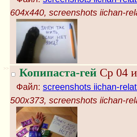
604x440, screenshots iichan-rel
>>
Копипаста-гей
Ср 04 и
Файл:
screenshots iichan-rela
500x373, screenshots iichan-rel