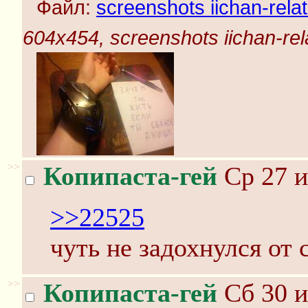
Файл:
screenshots iichan-rela
604x454, screenshots iichan-rel
>>
Копипаста-гей
Ср 27 и
>>22525
чуть не задохнулся от 
>>
Копипаста-гей
Сб 30 и