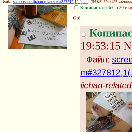
Файл:
screenshots iichan-related m#327812,1(...).png
-(
54 KB, 604x453, screensh
Копипаста-гей
Ср 20 июн
Go!
>>
Копипас
19:53:15
N
Файл:
scree
m#327812,1(.
iichan-relate