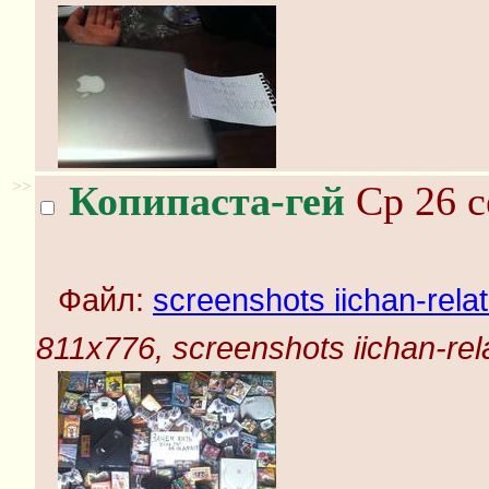
>>
Копипаста-гей
Ср 26 с
Файл:
screenshots iichan-rela
811x776, screenshots iichan-rel