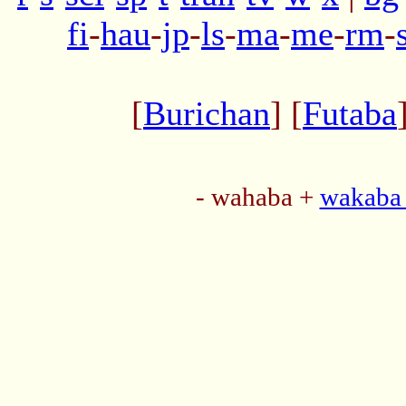
fi
-
hau
-
jp
-
ls
-
ma
-
me
-
rm
-
[
Burichan
] [
Futaba
- wahaba +
wakaba 