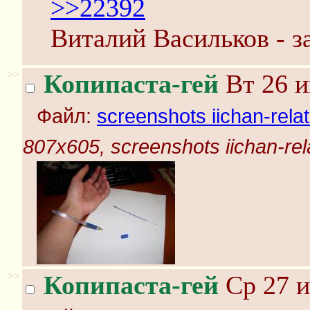
>>22392
Виталий Васильков - з
>>
Копипаста-гей
Вт 26 и
Файл:
screenshots iichan-rela
807x605, screenshots iichan-rel
>>
Копипаста-гей
Ср 27 и