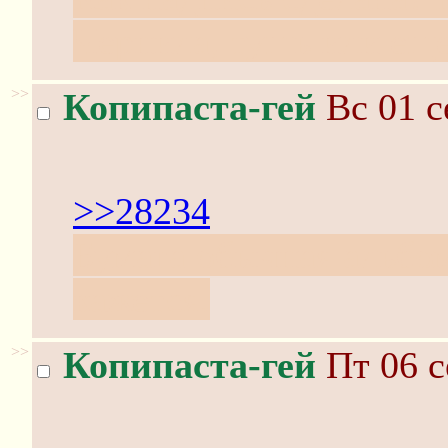
Чернила, тушь или ещё
>>
Копипаста-гей
Вс 01 с
>>28234
Бумага обычная альбо
кажется.
>>
Копипаста-гей
Пт 06 с