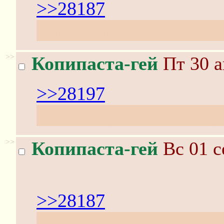
>>28187
Cамое время попробова
>>
Копипаста-гей
Пт 30 а
>>28197
У меня брат от этой х
>>
Копипаста-гей
Вс 01 с
>>28187
Как надпись сделана?