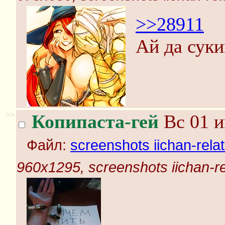
>>28911
Ай да суки
>>
Копипаста-гей
Вс 01 и
Файл:
screenshots iichan-rela
960x1295, screenshots iichan-r