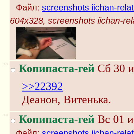
Файл:
screenshots iichan-rela
604x328, screenshots iichan-rel
>>
Копипаста-гей
Сб 30 и
>>22392
Деанон, Витенька.
>>
Копипаста-гей
Вс 01 и
Файл:
screenshots iichan-rela