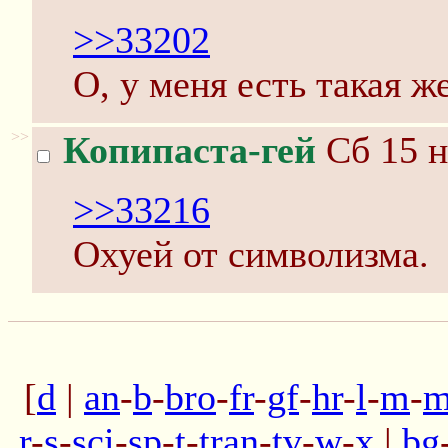
>>33202
О, у меня есть такая ж
>>
Копипаста-гей
Сб 15 н
>>33216
Охуей от символизма.
[
d
|
an
-
b
-
bro
-
fr
-
gf
-
hr
-
l
-
m
-
m
r
-
s
-
sci
-
sp
-
t
-
tran
-
tv
-
w
-
x
|
bg