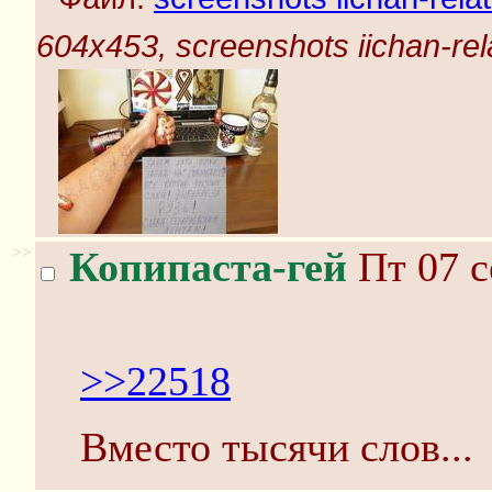
604x453, screenshots iichan-rel
>>
Копипаста-гей
Пт 07 с
>>22518
Вместо тысячи слов...