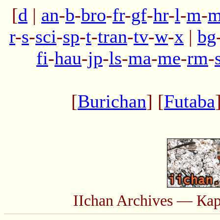
[
d
|
an
-
b
-
bro
-
fr
-
gf
-
hr
-
l
-
m
-
m
r
-
s
-
sci
-
sp
-
t
-
tran
-
tv
-
w
-
x
|
bg
fi
-
hau
-
jp
-
ls
-
ma
-
me
-
rm
-
[
Burichan
] [
Futaba
IIchan Archives — Ка