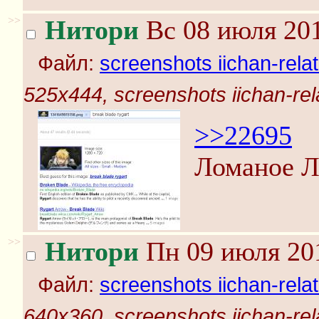
>>
Нитори
Вс 08 июля 201
Файл:
screenshots iichan-rela
525x444, screenshots iichan-rel
>>22695
Ломаное Л
>>
Нитори
Пн 09 июля 201
Файл:
screenshots iichan-rela
640x360, screenshots iichan-rel