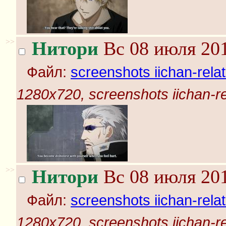
>>
Нитори
Вс 08 июля 201
Файл:
screenshots iichan-rela
1280x720, screenshots iichan-r
>>
Нитори
Вс 08 июля 201
Файл:
screenshots iichan-rela
1280x720, screenshots iichan-r