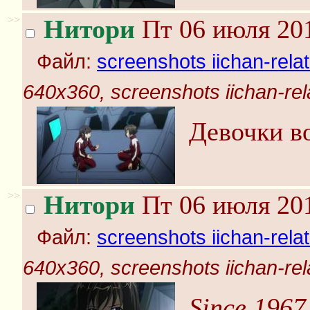
>>
Нитори
Пт 06 июля 201
Файл:
screenshots iichan-rela
640x360, screenshots iichan-rel
Девочки во
>>
Нитори
Пт 06 июля 201
Файл:
screenshots iichan-rela
640x360, screenshots iichan-rel
Since 1967