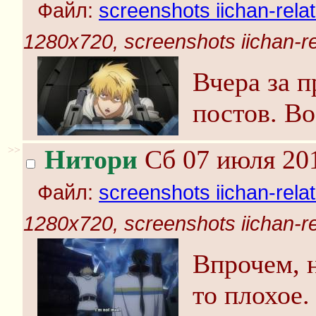
Файл:
screenshots iichan-rela
1280x720, screenshots iichan-r
Вчера за п
постов. В
>>
Нитори
Сб 07 июля 201
Файл:
screenshots iichan-rela
1280x720, screenshots iichan-r
Впрочем, н
то плохое.