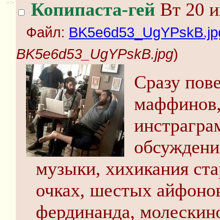
>>
Копипаста-гей
Вт 20 и
Файл:
BK5e6d53_UgYPskB.jp
BK5e6d53_UgYPskB.jpg
)
Сразу пов
маффинов, 
инстрагра
обсуждени
музыки, хихикания ста
очках, шестых айфонов
фердинанда, молескин