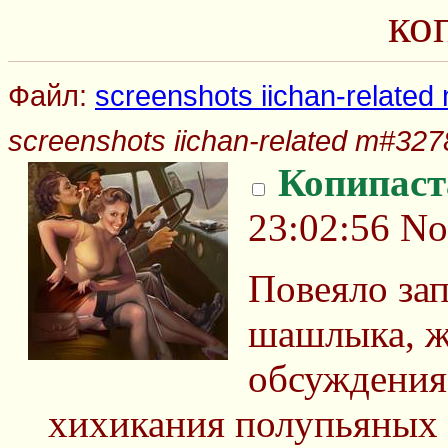
ко
Файл:
screenshots iichan-related
screenshots iichan-related m#3278
Копипаст
23:02:56
No
Повеяло зап
шашлыка, ж
обсуждения 
хихикания полупьяных