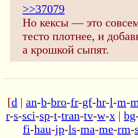
>>37079
Но кексы — это совсем
тесто плотнее, и добав
а крошкой сыпят.
[
d
|
an
-
b
-
bro
-
fr
-
gf
-
hr
-
l
-
m
-
m
r
-
s
-
sci
-
sp
-
t
-
tran
-
tv
-
w
-
x
|
bg
fi
-
hau
-
jp
-
ls
-
ma
-
me
-
rm
-