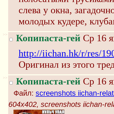
слева у окна, загадоч
молодых кудере, клуба
>>
Копипаста-гей
Ср 16 я
http://iichan.hk/r/res/1
Оригинал из этого тред
>>
Копипаста-гей
Ср 16 я
Файл:
screenshots iichan-rela
604x402, screenshots iichan-rel