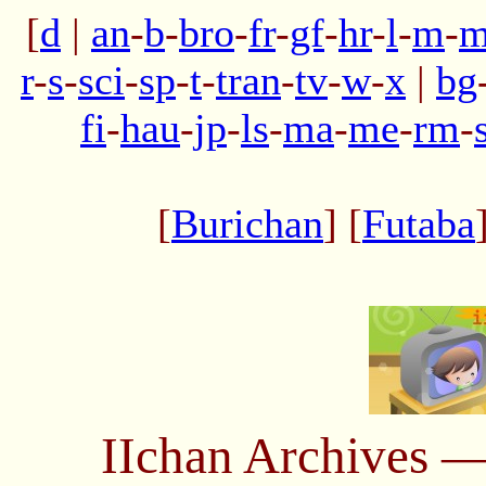
[
d
|
an
-
b
-
bro
-
fr
-
gf
-
hr
-
l
-
m
-
m
r
-
s
-
sci
-
sp
-
t
-
tran
-
tv
-
w
-
x
|
bg
fi
-
hau
-
jp
-
ls
-
ma
-
me
-
rm
-
[
Burichan
] [
Futaba
IIchan Archives 