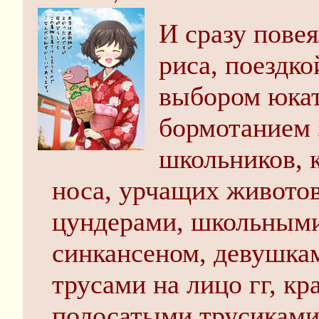
И сразу повея
риса, поездко
выбором юка
бормотанием 
школьников, 
носа, урчащих животов
цундерами, школьными
синкансеном, девушк
трусами на лицо гг, 
полосатыми трусиками 