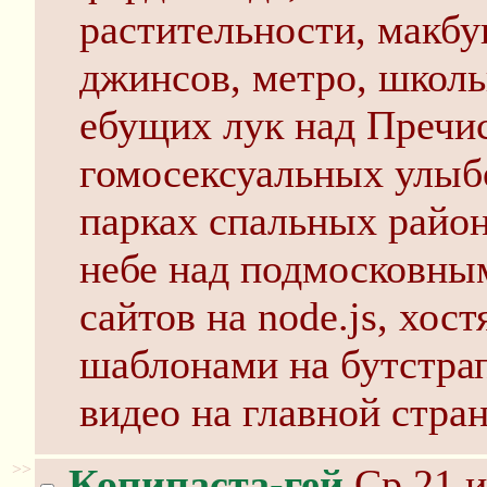
растительности, макбу
джинсов, метро, школь
ебущих лук над Пречис
гомосексуальных улы
парках спальных район
небе над подмосковны
сайтов на node.js, хост
шаблонами на бутстра
видео на главной стра
>>
Копипаста-гей
Ср 21 и