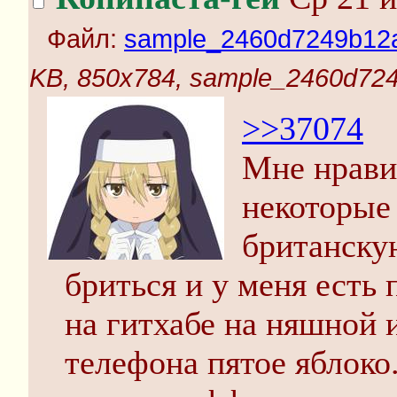
Файл:
sample_2460d7249b12a1
KB, 850x784, sample_2460d724
>>37074
Мне нрави
некоторые
британску
бриться и у меня есть
на гитхабе на няшной и
телефона пятое яблок