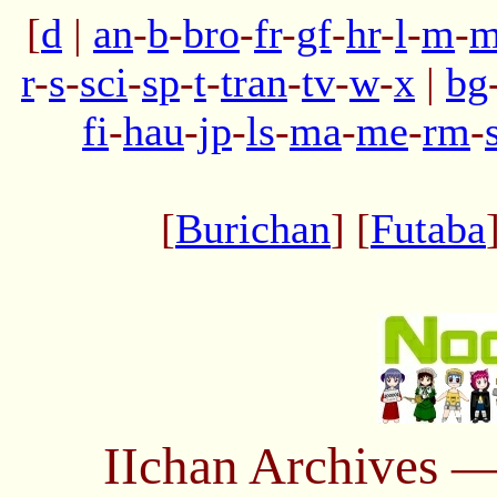
[
d
|
an
-
b
-
bro
-
fr
-
gf
-
hr
-
l
-
m
-
m
r
-
s
-
sci
-
sp
-
t
-
tran
-
tv
-
w
-
x
|
bg
fi
-
hau
-
jp
-
ls
-
ma
-
me
-
rm
-
[
Burichan
] [
Futaba
IIchan Archives 