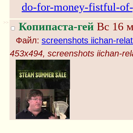
do-for-money-fistful-of
>>
Копипаста-гей
Вс 16 м
Файл:
screenshots iichan-rela
453x494, screenshots iichan-rel