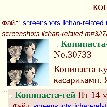
ко
Файл:
screenshots iichan-related
screenshots iichan-related m#3278
Копипаста
No.30733
Копипаста-ку
касариками. Я
>>
Копипаста-гей
Пт 14 м
Файл:
screenshots iichan-rela