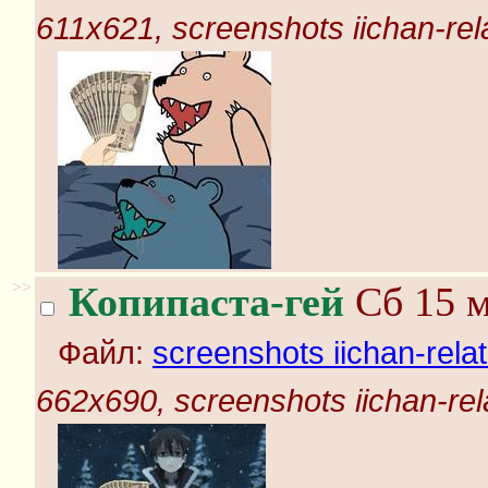
611x621, screenshots iichan-rel
>>
Копипаста-гей
Сб 15 м
Файл:
screenshots iichan-rela
662x690, screenshots iichan-rel