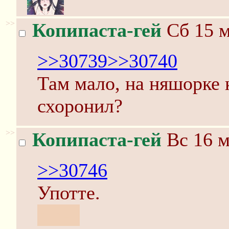
>>
Копипаста-гей
Сб 15 м
>>30739
>>30740
Там мало, на няшорке 
схоронил?
>>
Копипаста-гей
Вс 16 м
>>30746
Употте.
c:bed