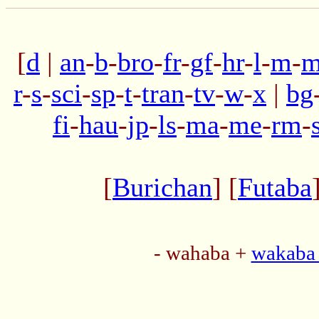
[
d
|
an
-
b
-
bro
-
fr
-
gf
-
hr
-
l
-
m
-
m
r
-
s
-
sci
-
sp
-
t
-
tran
-
tv
-
w
-
x
|
bg
fi
-
hau
-
jp
-
ls
-
ma
-
me
-
rm
-
[
Burichan
] [
Futaba
- wahaba +
wakaba 