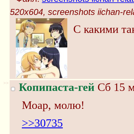
520x604, screenshots iichan-rel
С какими та
>>
Копипаста-гей
Сб 15 м
Моар, молю!
>>30735