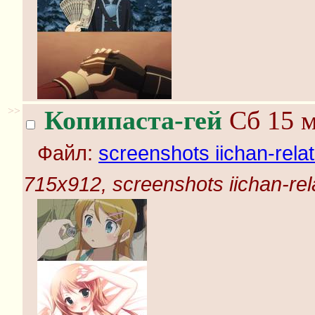
>>
Копипаста-гей
Сб 15 м
Файл:
screenshots iichan-rela
715x912, screenshots iichan-rel