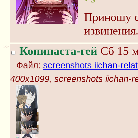
Приношу с
извинения.
>>
Копипаста-гей
Сб 15 м
Файл:
screenshots iichan-rela
400x1099, screenshots iichan-r