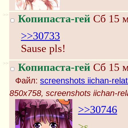
>>
Копипаста-гей
Сб 15 м
>>30733
Sause pls!
>>
Копипаста-гей
Сб 15 м
Файл:
screenshots iichan-rela
850x758, screenshots iichan-rel
>>30746
>s