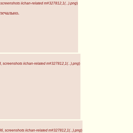
screenshots iichan-related m#327812,1(...).png
)
печально.
 screenshots iichan-related m#327812,1(...).png
)
, screenshots iichan-related m#327812,1(...).png
)