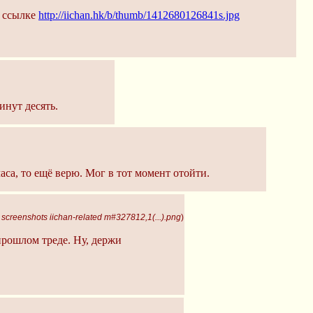
о ссылке
http://iichan.hk/b/thumb/1412680126841s.jpg
инут десять.
аса, то ещё верю. Мог в тот момент отойти.
screenshots iichan-related m#327812,1(...).png
)
прошлом треде. Ну, держи