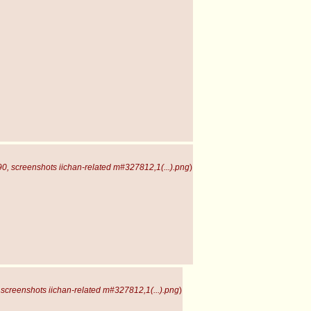
, screenshots iichan-related m#327812,1(...).png
)
screenshots iichan-related m#327812,1(...).png
)