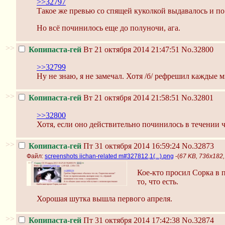
>>32797
Такое же превью со спящей куколкой выдавалось и п
Но всё починилось еще до полуночи, ага.
>>
Копипаста-гей
Вт 21 октября 2014 21:47:51
No.32800
>>32799
Ну не знаю, я не замечал. Хотя /б/ рефрешил каждые м
>>
Копипаста-гей
Вт 21 октября 2014 21:58:51
No.32801
>>32800
Хотя, если оно действительно починилось в течении ч
>>
Копипаста-гей
Пт 31 октября 2014 16:59:24
No.32873
Файл:
screenshots iichan-related m#327812,1(...).png
-(
67 KB, 736x182, 
Кое-кто просил Сорка в 
то, что есть.
Хорошая шутка вышла первого апреля.
>>
Копипаста-гей
Пт 31 октября 2014 17:42:38
No.32874