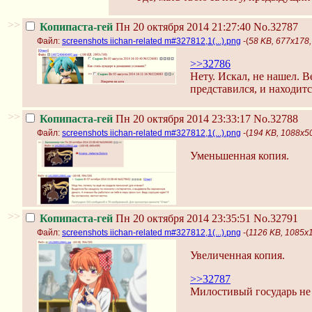
>>
Копипаста-гей
Пн 20 октября 2014 21:27:40
No.32787
Файл:
screenshots iichan-related m#327812,1(...).png
-(
58 KB, 677x178, 
>>32786
Нету. Искал, не нашел. 
представился, и находит
>>
Копипаста-гей
Пн 20 октября 2014 23:33:17
No.32788
Файл:
screenshots iichan-related m#327812,1(...).png
-(
194 KB, 1088x508
Уменьшенная копия.
>>
Копипаста-гей
Пн 20 октября 2014 23:35:51
No.32791
Файл:
screenshots iichan-related m#327812,1(...).png
-(
1126 KB, 1085x1
Увеличенная копия.
>>32787
Милостивый государь не 