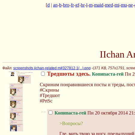
[
d
|
an
-
b
-
bro
-
fr
-
gf
-
hr
-
l
-
m
-
maid
-
med
-
mi
-
mu
-
ne
-
IIchan 
Файл:
screenshots iichan-related m#327812,1(...).png
-(
371 KB, 757x1791, scree
Тредшоты здесь.
Копипаста-гей
Пн 20
Скриним понравившиеся посты и треды, пос
#Скрины
#Тредшот
#PrtSc
>>
Копипаста-гей
Пн 20 октября 2014 21:
>Вопросы?
Где, мать твою за ногу, предыдущий