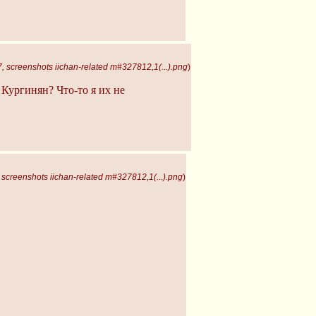
 screenshots iichan-related m#327812,1(...).png
)
т Кургинян? Что-то я их не
screenshots iichan-related m#327812,1(...).png
)