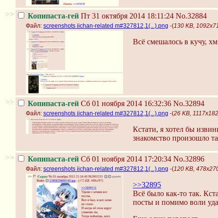
>>
Копипаста-гей
Пт 31 октября 2014 18:11:24
No.32884
Файл:
screenshots iichan-related m#327812,1(...).png
-(
130 KB, 1092x710
Всё смешалось в кучу, хм
>>
Копипаста-гей
Сб 01 ноября 2014 16:32:36
No.32894
Файл:
screenshots iichan-related m#327812,1(...).png
-(
26 KB, 1117x182,
Кстати, я хотел бы извин
знакомство произошло та
>>
Копипаста-гей
Сб 01 ноября 2014 17:20:34
No.32896
Файл:
screenshots iichan-related m#327812,1(...).png
-(
120 KB, 478x270,
>>32895
Всё было как-то так. Кст
посты и помимо воли уд