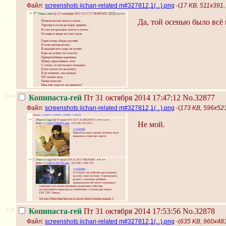
Файл:
screenshots iichan-related m#327812,1(...).png
-(
17 KB, 511x391, 
Да, той осенью было всё 
>>
Копипаста-гей
Пт 31 октября 2014 17:47:12
No.32877
Файл:
screenshots iichan-related m#327812,1(...).png
-(
173 KB, 596x523,
Не мой.
>>
Копипаста-гей
Пт 31 октября 2014 17:53:56
No.32878
Файл:
screenshots iichan-related m#327812,1(...).png
-(
635 KB, 960x4836