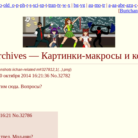
o
-
old_o
-
p
-
ph
-
r
-
s
-
sci
-
sp
-
t
-
tran
-
tv
-
w
-
x
|
bg
-
vg
|
au
-
mo
-
tr
|
a
-
aa
-
abe
-
azu
-
c
[
Burichan
Archives — Картинки-макросы и к
nshots iichan-related m#327812,1(...).png
)
 октября 2014 16:21:36
No.32782
тим сюда. Вопросы?
16:21
No.32786
 тред, Мод-нян?