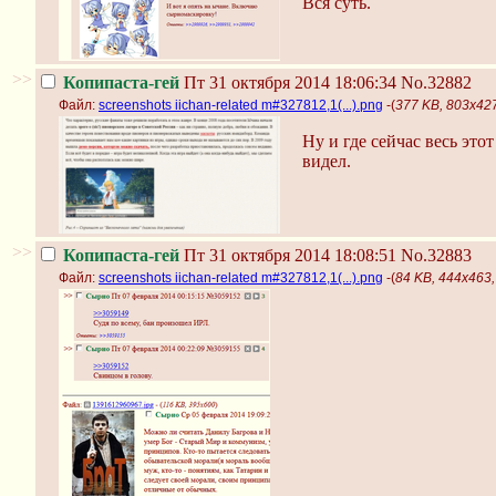
Вся суть.
>>
Копипаста-гей
Пт 31 октября 2014 18:06:34
No.32882
Файл:
screenshots iichan-related m#327812,1(...).png
-(
377 KB, 803x427,
Ну и где сейчас весь это
видел.
>>
Копипаста-гей
Пт 31 октября 2014 18:08:51
No.32883
Файл:
screenshots iichan-related m#327812,1(...).png
-(
84 KB, 444x463, 