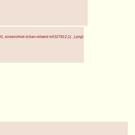
, screenshots iichan-related m#327812,1(...).png
)