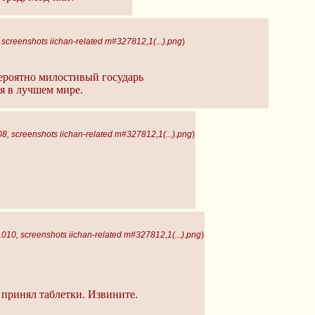
screenshots iichan-related m#327812,1(...).png
)
Вероятно милостивый государь
ся в лучшем мире.
, screenshots iichan-related m#327812,1(...).png
)
010, screenshots iichan-related m#327812,1(...).png
)
принял таблетки. Извините.