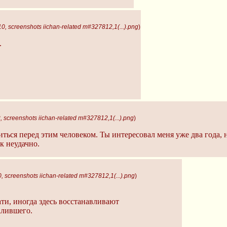
, screenshots iichan-related m#327812,1(...).png
)
.
 screenshots iichan-related m#327812,1(...).png
)
иться перед этим человеком. Ты интересовал меня уже два года, 
к неудачно.
 screenshots iichan-related m#327812,1(...).png
)
ати, иногда здесь восстанавливают
алившего.