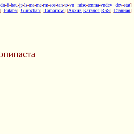
-
dn
-
fi
-
hau
-
jp
-
ls
-
ma
-
me
-
rm
-
sos
-
tan
-
to
-
vn
|
misc
-
tenma
-
vndev
|
dev
-
stat
]
] [
Futaba
] [
Gurochan
] [
Tomorrow
] [
Архив
-
Каталог
-
RSS
] [
Главная
]
опипаста