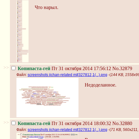
Что нарыл.
>>
Копипаста-гей
Пт 31 октября 2014 17:56:12
No.32879
Файл:
screenshots iichan-related m#327812,1(...).png
-(
144 KB, 1558x990
Недоделанное.
>>
Копипаста-гей
Пт 31 октября 2014 18:00:32
No.32880
Файл:
screenshots iichan-related m#327812,1(...).png
-(
71 KB, 560x211, 