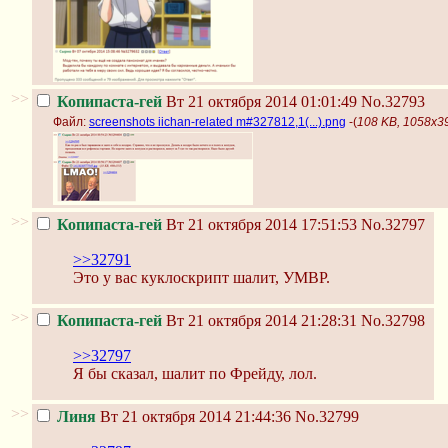
>>
Копипаста-гей
Вт 21 октября 2014 01:01:49
No.32793
Файл:
screenshots iichan-related m#327812,1(...).png
-(
108 KB, 1058x391
>>
Копипаста-гей
Вт 21 октября 2014 17:51:53
No.32797
>>32791
Это у вас куклоскрипт шалит, УМВР.
>>
Копипаста-гей
Вт 21 октября 2014 21:28:31
No.32798
>>32797
Я бы сказал, шалит по Фрейду, лол.
>>
Линя
Вт 21 октября 2014 21:44:36
No.32799