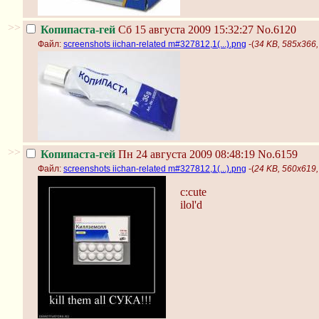
>>
Копипаста-гей
Сб 15 августа 2009 15:32:27
No.6120
Файл:
screenshots iichan-related m#327812,1(...).png
-(
34 KB, 585x366, 
>>
Копипаста-гей
Пн 24 августа 2009 08:48:19
No.6159
Файл:
screenshots iichan-related m#327812,1(...).png
-(
24 KB, 560x619, 
c:cute
ilol'd