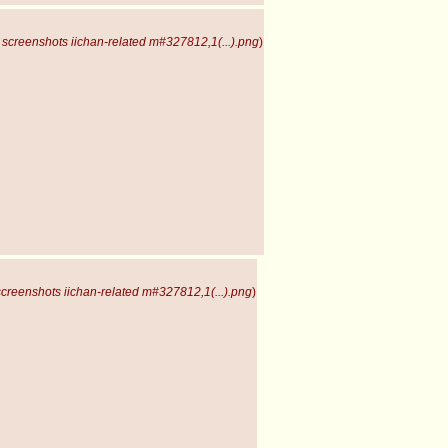
screenshots iichan-related m#327812,1(...).png
)
creenshots iichan-related m#327812,1(...).png
)