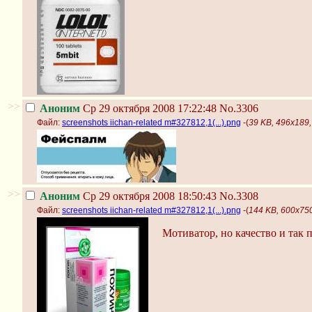
>>
Аноним
Ср 29 октября 2008 17:22:48
No.3306
Файл:
screenshots iichan-related m#327812,1(...).png
-(
39 KB, 496x189, 
>>
Аноним
Ср 29 октября 2008 18:50:43
No.3308
Файл:
screenshots iichan-related m#327812,1(...).png
-(
144 KB, 600x750,
Мотиватор, но качество и так 