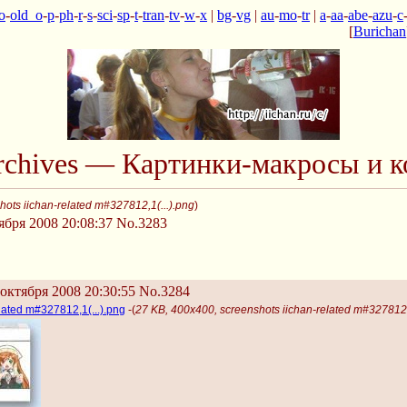
o
-
old_o
-
p
-
ph
-
r
-
s
-
sci
-
sp
-
t
-
tran
-
tv
-
w
-
x
|
bg
-
vg
|
au
-
mo
-
tr
|
a
-
aa
-
abe
-
azu
-
c
[
Burichan
Archives — Картинки-макросы и к
ots iichan-related m#327812,1(...).png
)
ября 2008 20:08:37
No.3283
октября 2008 20:30:55
No.3284
lated m#327812,1(...).png
-(
27 KB, 400x400, screenshots iichan-related m#327812,