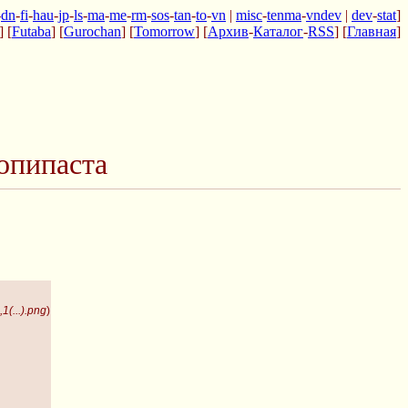
-
dn
-
fi
-
hau
-
jp
-
ls
-
ma
-
me
-
rm
-
sos
-
tan
-
to
-
vn
|
misc
-
tenma
-
vndev
|
dev
-
stat
]
] [
Futaba
] [
Gurochan
] [
Tomorrow
] [
Архив
-
Каталог
-
RSS
] [
Главная
]
опипаста
1(...).png
)