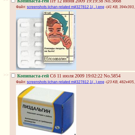
Копипаста-гей
Пт 12 июня 2009 19:19:38
No.5668
Файл:
screenshots iichan-related m#327812,1(...).png
-(
41 KB, 394x393, 
>>
Копипаста-гей
Сб 11 июля 2009 19:02:22
No.5854
Файл:
screenshots iichan-related m#327812,1(...).png
-(
23 KB, 482x405, 