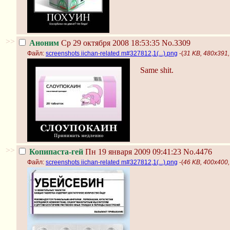
>>
Аноним
Ср 29 октября 2008 18:53:35
No.3309
Файл:
screenshots iichan-related m#327812,1(...).png
-(
31 KB, 480x391, 
Same shit.
>>
Копипаста-гей
Пн 19 января 2009 09:41:23
No.4476
Файл:
screenshots iichan-related m#327812,1(...).png
-(
46 KB, 400x400, 