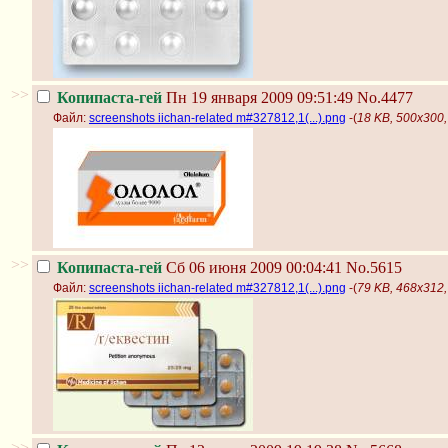
>>
Копипаста-гей
Пн 19 января 2009 09:51:49
No.4477
Файл:
screenshots iichan-related m#327812,1(...).png
-(
18 KB, 500x300, 
>>
Копипаста-гей
Сб 06 июня 2009 00:04:41
No.5615
Файл:
screenshots iichan-related m#327812,1(...).png
-(
79 KB, 468x312, 
>>