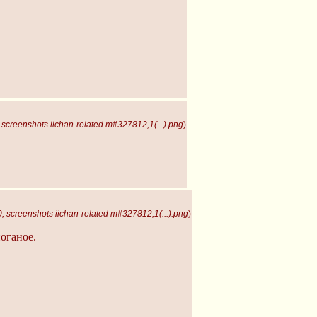
screenshots iichan-related m#327812,1(...).png
)
 screenshots iichan-related m#327812,1(...).png
)
поганое.