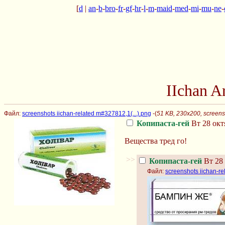
[
d
|
an
-
b
-
bro
-
fr
-
gf
-
hr
-
l
-
m
-
maid
-
med
-
mi
-
mu
-
ne
-
IIchan 
Файл:
screenshots iichan-related m#327812,1(...).png
-(
51 KB, 230x200, screensh
Копипаста-гей
Вт 28 окт
Вещества тред го!
>>
Копипаста-гей
Вт 28 
Файл:
screenshots iichan-re