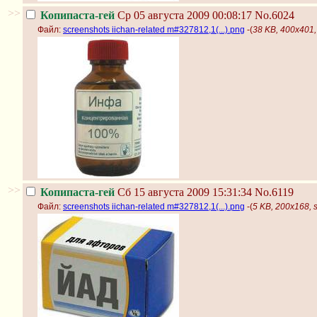
>>
Копипаста-гей
Ср 05 августа 2009 00:08:17
No.6024
Файл:
screenshots iichan-related m#327812,1(...).png
-(
38 KB, 400x401, 
>>
Копипаста-гей
Сб 15 августа 2009 15:31:34
No.6119
Файл:
screenshots iichan-related m#327812,1(...).png
-(
5 KB, 200x168, s