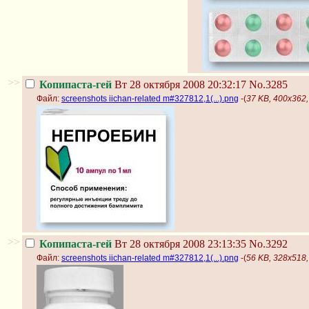
>>
Копипаста-гей
Вт 28 октября 2008 20:32:17
No.3285
Файл:
screenshots iichan-related m#327812,1(...).png
-(
37 KB, 400x362, 
>>
Копипаста-гей
Вт 28 октября 2008 23:13:35
No.3292
Файл:
screenshots iichan-related m#327812,1(...).png
-(
56 KB, 328x518, 