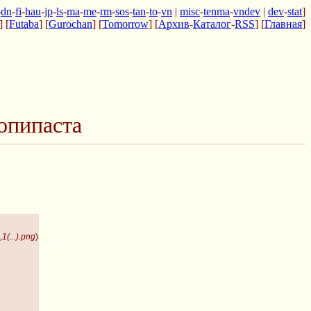
-
dn
-
fi
-
hau
-
jp
-
ls
-
ma
-
me
-
rm
-
sos
-
tan
-
to
-
vn
|
misc
-
tenma
-
vndev
|
dev
-
stat
]
] [
Futaba
] [
Gurochan
] [
Tomorrow
] [
Архив
-
Каталог
-
RSS
] [
Главная
]
опипаста
1(...).png
)