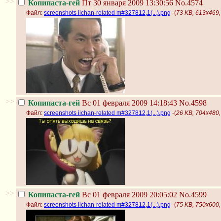
>>
Копипаста-гей
Пт 30 января 2009 13:30:56
No.4574
Файл:
screenshots iichan-related m#327812,1(...).png
-(
73 KB, 613x469, 
>>
Копипаста-гей
Вс 01 февраля 2009 14:18:43
No.4598
Файл:
screenshots iichan-related m#327812,1(...).png
-(
26 KB, 704x480, 
>>
Копипаста-гей
Вс 01 февраля 2009 20:05:02
No.4599
Файл:
screenshots iichan-related m#327812,1(...).png
-(
75 KB, 750x600, 