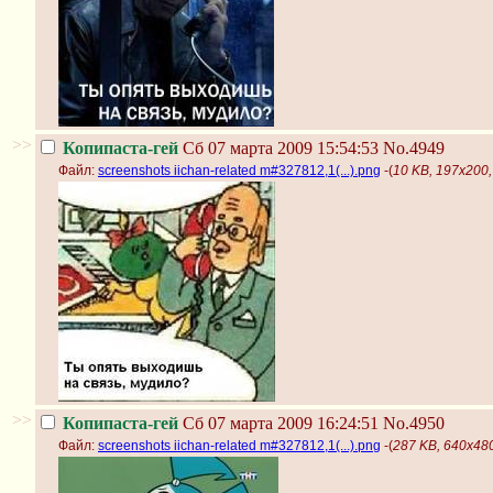
>>
Копипаста-гей
Сб 07 марта 2009 15:54:53
No.4949
Файл:
screenshots iichan-related m#327812,1(...).png
-(
10 KB, 197x200, 
>>
Копипаста-гей
Сб 07 марта 2009 16:24:51
No.4950
Файл:
screenshots iichan-related m#327812,1(...).png
-(
287 KB, 640x480,