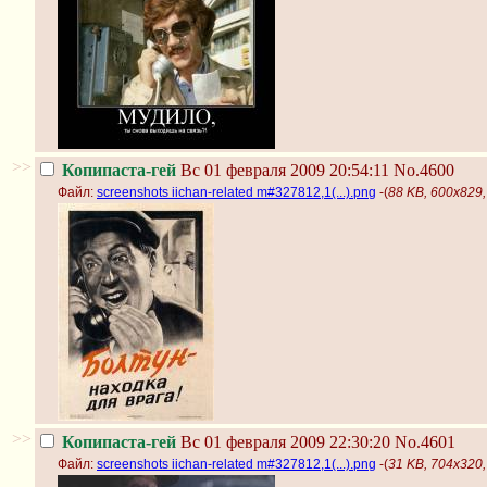
>>
Копипаста-гей
Вс 01 февраля 2009 20:54:11
No.4600
Файл:
screenshots iichan-related m#327812,1(...).png
-(
88 KB, 600x829, 
>>
Копипаста-гей
Вс 01 февраля 2009 22:30:20
No.4601
Файл:
screenshots iichan-related m#327812,1(...).png
-(
31 KB, 704x320, 