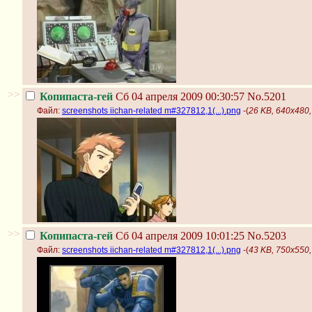
>>
Копипаста-гей
Сб 04 апреля 2009 00:30:57
No.5201
Файл:
screenshots iichan-related m#327812,1(...).png
-(
26 KB, 640x480, 
>>
Копипаста-гей
Сб 04 апреля 2009 10:01:25
No.5203
Файл:
screenshots iichan-related m#327812,1(...).png
-(
43 KB, 750x550, 