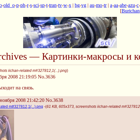
o
-
old_o
-
p
-
ph
-
r
-
s
-
sci
-
sp
-
t
-
tran
-
tv
-
w
-
x
|
bg
-
vg
|
au
-
mo
-
tr
|
a
-
aa
-
abe
-
azu
-
c
[
Burichan
Archives — Картинки-макросы и к
ots iichan-related m#327812,1(...).png
)
бря 2008 21:19:05
No.3636
ыходит на связь.
ноября 2008 21:42:20
No.3638
lated m#327812,1(...).png
-(
61 KB, 605x373, screenshots iichan-related m#327812,