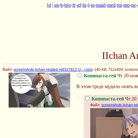
[
d
|
an
-
b
-
bro
-
fr
-
gf
-
hr
-
l
-
m
-
maid
-
med
-
mi
-
mu
-
ne
-
IIchan 
Файл:
screenshots iichan-related m#327812,1(...).png
-(
40 KB, 712x404, screensh
Копипаста-гей
Чт 20 ноя
В этом треде мудило опять в
>>
Копипаста-гей
Чт 20 
Файл:
screenshots iichan-re