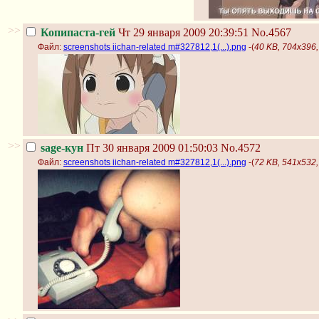
>>
Копипаста-гей
Чт 29 января 2009 20:39:51
No.4567
Файл:
screenshots iichan-related m#327812,1(...).png
-(
40 KB, 704x396, 
>>
sage-кун
Пт 30 января 2009 01:50:03
No.4572
Файл:
screenshots iichan-related m#327812,1(...).png
-(
72 KB, 541x532, 