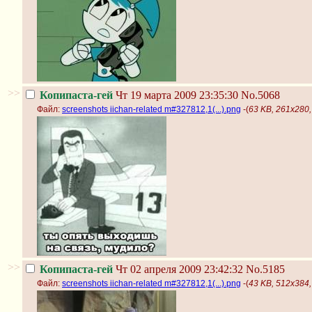
>>
Копипаста-гей
Чт 19 марта 2009 23:35:30
No.5068
Файл:
screenshots iichan-related m#327812,1(...).png
-(
63 KB, 261x280, 
>>
Копипаста-гей
Чт 02 апреля 2009 23:42:32
No.5185
Файл:
screenshots iichan-related m#327812,1(...).png
-(
43 KB, 512x384, 