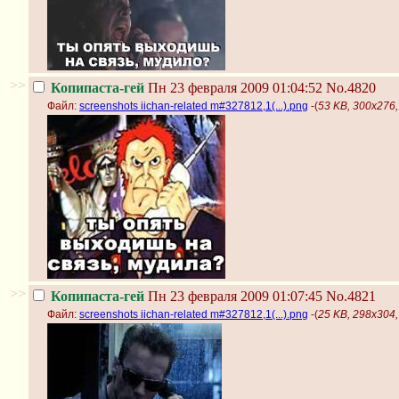
>>
Копипаста-гей
Пн 23 февраля 2009 01:04:52
No.4820
Файл:
screenshots iichan-related m#327812,1(...).png
-(
53 KB, 300x276, 
>>
Копипаста-гей
Пн 23 февраля 2009 01:07:45
No.4821
Файл:
screenshots iichan-related m#327812,1(...).png
-(
25 KB, 298x304, 