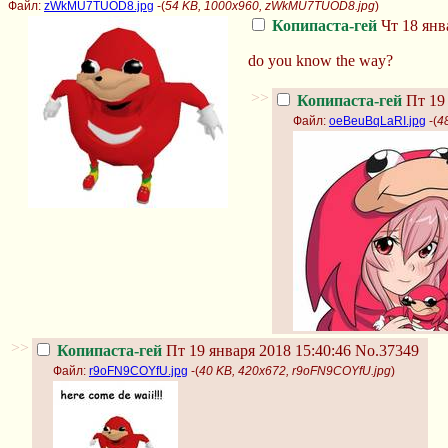
Файл:
zWkMU7TUOD8.jpg
-(
54 KB, 1000x960, zWkMU7TUOD8.jpg
)
Копипаста-гей
Чт 18 янв
do you know the way?
>>
Копипаста-гей
Пт 19 
Файл:
oeBeuBqLaRI.jpg
-(
4
>>
Копипаста-гей
Пт 19 января 2018 15:40:46
No.37349
Файл:
r9oFN9COYfU.jpg
-(
40 KB, 420x672, r9oFN9COYfU.jpg
)