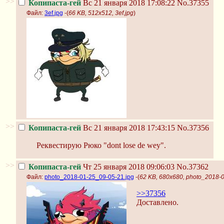
>>
Копипаста-гей
Вс 21 января 2018 17:08:22
No.37355
Файл:
3ef.jpg
-(
66 KB, 512x512, 3ef.jpg
)
>>
Копипаста-гей
Вс 21 января 2018 17:43:15
No.37356
Реквестирую Рюко "dont lose de wey".
>>
Копипаста-гей
Чт 25 января 2018 09:06:03
No.37362
Файл:
photo_2018-01-25_09-05-21.jpg
-(
62 KB, 680x680, photo_2018-
>>37356
Доставлено.