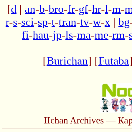
[
d
|
an
-
b
-
bro
-
fr
-
gf
-
hr
-
l
-
m
-
m
r
-
s
-
sci
-
sp
-
t
-
tran
-
tv
-
w
-
x
|
bg
fi
-
hau
-
jp
-
ls
-
ma
-
me
-
rm
-
[
Burichan
] [
Futaba
IIchan Archives — Ка