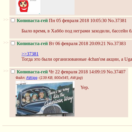
>>
Копипаста-гей
Пн 05 февраля 2018 10:05:30
No.37381
Было время, в Хаббо под неграми заходили, бассейн б
>>
Копипаста-гей
Вт 06 февраля 2018 20:09:21
No.37383
>>37381
Тогда это были организованные 4chan'ом акции, а Uga
>>
Копипаста-гей
Чт 22 февраля 2018 14:09:19
No.37407
Файл:
AW.jpg
-(
139 KB, 900x545, AW.jpg
)
Yep.