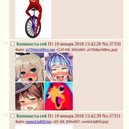
>>
Копипаста-гей
Пт 19 января 2018 15:42:20
No.37350
Файл:
aVTA9pnWBnc.jpg
-(
120 KB, 960x960, aVTA9pnWBnc.jpg
)
>>
Копипаста-гей
Пт 19 января 2018 15:42:39
No.37351
Файл:
oxekrdJqBGI.jpg
-(
81 KB, 899x897, oxekrdJqBGI.jpg
)