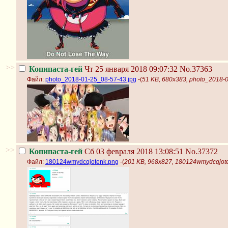
>>
Копипаста-гей
Чт 25 января 2018 09:07:32
No.37363
Файл:
photo_2018-01-25_08-57-43.jpg
-(
51 KB, 680x383, photo_2018-
>>
Копипаста-гей
Сб 03 февраля 2018 13:08:51
No.37372
Файл:
180124wmydcqjotenk.png
-(
201 KB, 968x827, 180124wmydcqjot