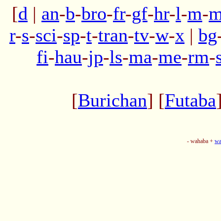
[
d
|
an
-
b
-
bro
-
fr
-
gf
-
hr
-
l
-
m
-
m
r
-
s
-
sci
-
sp
-
t
-
tran
-
tv
-
w
-
x
|
bg
fi
-
hau
-
jp
-
ls
-
ma
-
me
-
rm
-
[
Burichan
] [
Futaba
- wahaba +
wa