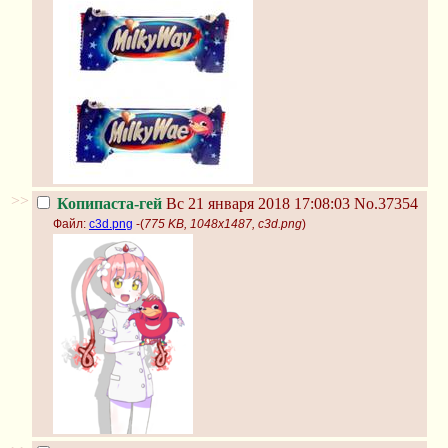
>>
Копипаста-гей
Вс 21 января 2018 17:08:03
No.37354
Файл:
c3d.png
-(
775 KB, 1048x1487, c3d.png
)