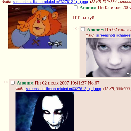
Файл:
screenshots iichan-related m#327812,1(...).png
-(
22 KB, 512x384, screensh
Аноним
Пн 02 июля 2007
ITT ты хуй
>>
Аноним
Пн 02 июля 2
Файл:
screenshots iichan-re
>>
Аноним
Пн 02 июля 2007 19:41:37
No.67
Файл:
screenshots iichan-related m#327812,1(...).png
-(
13 KB, 300x300, 