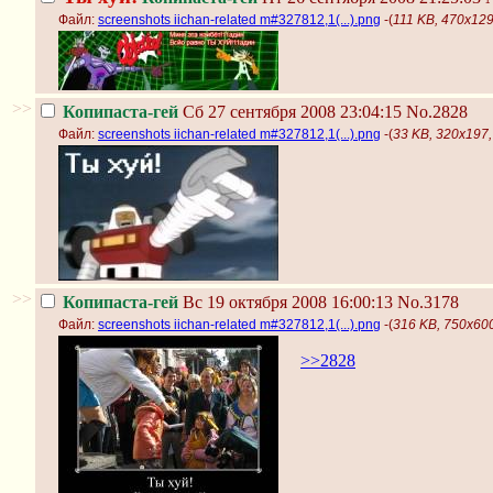
Файл:
screenshots iichan-related m#327812,1(...).png
-(
111 KB, 470x129,
>>
Копипаста-гей
Сб 27 сентября 2008 23:04:15
No.2828
Файл:
screenshots iichan-related m#327812,1(...).png
-(
33 KB, 320x197, 
>>
Копипаста-гей
Вс 19 октября 2008 16:00:13
No.3178
Файл:
screenshots iichan-related m#327812,1(...).png
-(
316 KB, 750x600,
>>2828