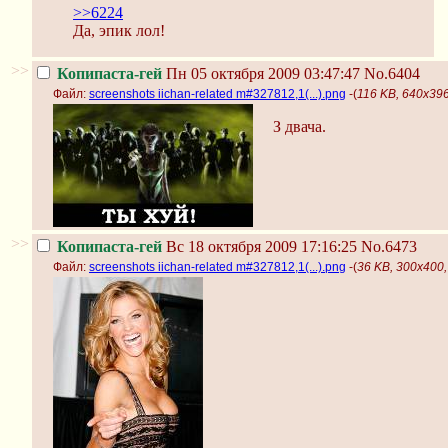
>>6224
Да, эпик лол!
>>
Копипаста-гей
Пн 05 октября 2009 03:47:47
No.6404
Файл:
screenshots iichan-related m#327812,1(...).png
-(
116 KB, 640x396,
З двача.
>>
Копипаста-гей
Вс 18 октября 2009 17:16:25
No.6473
Файл:
screenshots iichan-related m#327812,1(...).png
-(
36 KB, 300x400, 