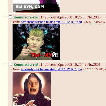
>>
Копипаста-гей
Пт 26 сентября 2008 10:26:06
No.2800
Файл:
screenshots iichan-related m#327812,1(...).png
-(
85 KB, 640x480, 
>>
Копипаста-гей
Пт 26 сентября 2008 10:26:42
No.2801
Файл:
screenshots iichan-related m#327812,1(...).png
-(
7 KB, 161x200, s