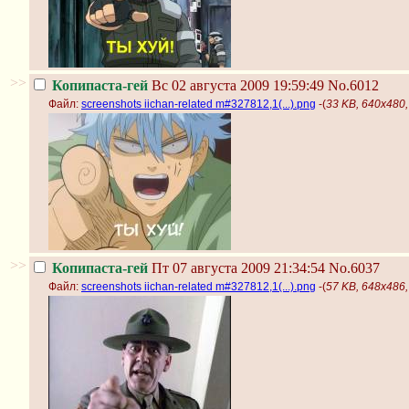
>>
Копипаста-гей
Вс 02 августа 2009 19:59:49
No.6012
Файл:
screenshots iichan-related m#327812,1(...).png
-(
33 KB, 640x480, 
>>
Копипаста-гей
Пт 07 августа 2009 21:34:54
No.6037
Файл:
screenshots iichan-related m#327812,1(...).png
-(
57 KB, 648x486, 