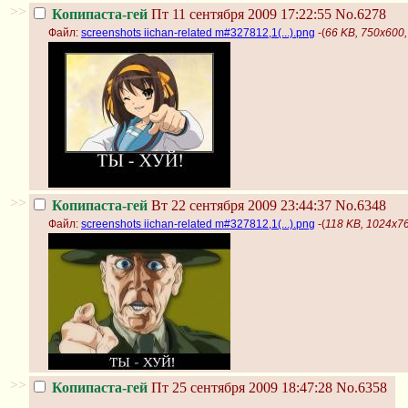
>>
Копипаста-гей
Пт 11 сентября 2009 17:22:55
No.6278
Файл:
screenshots iichan-related m#327812,1(...).png
-(
66 KB, 750x600, 
>>
Копипаста-гей
Вт 22 сентября 2009 23:44:37
No.6348
Файл:
screenshots iichan-related m#327812,1(...).png
-(
118 KB, 1024x768
>>
Копипаста-гей
Пт 25 сентября 2009 18:47:28
No.6358