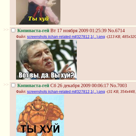
>>
Копипаста-гей
Вт 17 ноября 2009 01:25:39
No.6714
Файл:
screenshots iichan-related m#327812,1(...).png
-(
113 KB, 485x320,
>>
Копипаста-гей
Сб 26 декабря 2009 00:06:17
No.7003
Файл:
screenshots iichan-related m#327812,1(...).png
-(
31 KB, 354x448, 