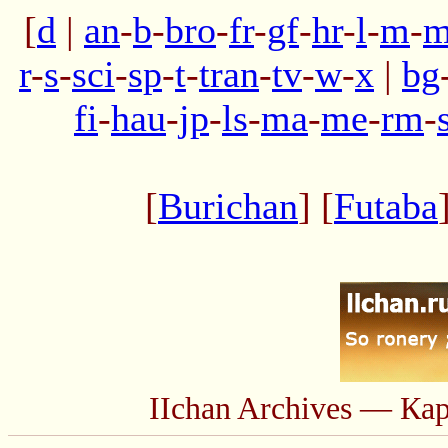
[
d
|
an
-
b
-
bro
-
fr
-
gf
-
hr
-
l
-
m
-
m
r
-
s
-
sci
-
sp
-
t
-
tran
-
tv
-
w
-
x
|
bg
fi
-
hau
-
jp
-
ls
-
ma
-
me
-
rm
-
[
Burichan
] [
Futaba
IIchan Archives — Ка