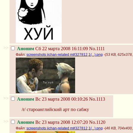
>>
Аноним
Сб 22 марта 2008 16:11:09
No.1111
Файл:
screenshots iichan-related m#327812,1(...).png
-(
53 KB, 625x378, 
>>
Аноним
Вс 23 марта 2008 00:10:26
No.1113
/r/ староанглийский арт по сабжу
>>
Аноним
Вс 23 марта 2008 12:07:20
No.1120
Файл:
screenshots iichan-related m#327812,1(...).png
-(
46 KB, 704x400, 