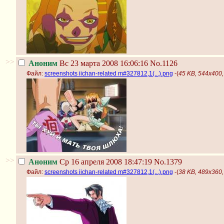
>>
Аноним
Вс 23 марта 2008 16:06:16
No.1126
Файл:
screenshots iichan-related m#327812,1(...).png
-(
45 KB, 544x400, 
>>
Аноним
Ср 16 апреля 2008 18:47:19
No.1379
Файл:
screenshots iichan-related m#327812,1(...).png
-(
38 KB, 489x360, 