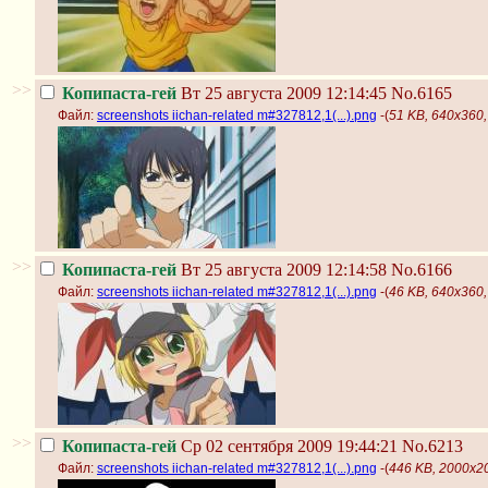
>>
Копипаста-гей
Вт 25 августа 2009 12:14:45
No.6165
Файл:
screenshots iichan-related m#327812,1(...).png
-(
51 KB, 640x360, 
>>
Копипаста-гей
Вт 25 августа 2009 12:14:58
No.6166
Файл:
screenshots iichan-related m#327812,1(...).png
-(
46 KB, 640x360, 
>>
Копипаста-гей
Ср 02 сентября 2009 19:44:21
No.6213
Файл:
screenshots iichan-related m#327812,1(...).png
-(
446 KB, 2000x20