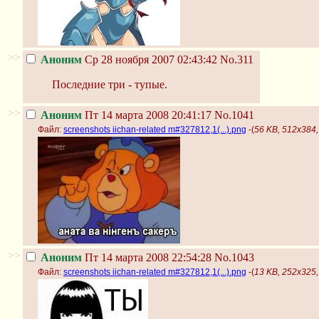
>>
Аноним
Ср 28 ноября 2007 02:43:42
No.311
Последние три - тупые.
>>
Аноним
Пт 14 марта 2008 20:41:17
No.1041
Файл:
screenshots iichan-related m#327812,1(...).png
-(
56 KB, 512x384, 
>>
Аноним
Пт 14 марта 2008 22:54:28
No.1043
Файл:
screenshots iichan-related m#327812,1(...).png
-(
13 KB, 252x325, 