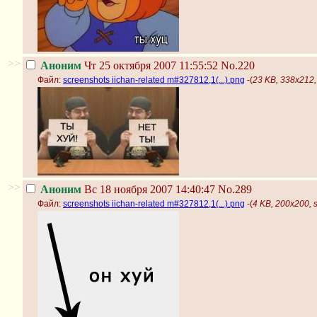
>>
Аноним
Чт 25 октября 2007 11:55:52
No.220
Файл:
screenshots iichan-related m#327812,1(...).png
-(
23 KB, 338x212, 
>>
Аноним
Вс 18 ноября 2007 14:40:47
No.289
Файл:
screenshots iichan-related m#327812,1(...).png
-(
4 KB, 200x200, s