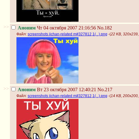
>>
Аноним
Чт 04 октября 2007 21:16:56
No.182
Файл:
screenshots iichan-related m#327812,1(...).png
-(
22 KB, 320x239, 
>>
Аноним
Вт 23 октября 2007 12:40:21
No.217
Файл:
screenshots iichan-related m#327812,1(...).png
-(
14 KB, 200x200, 