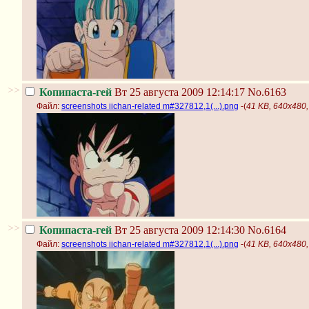
>>
Копипаста-гей
Вт 25 августа 2009 12:14:17
No.6163
Файл:
screenshots iichan-related m#327812,1(...).png
-(
41 KB, 640x480, 
>>
Копипаста-гей
Вт 25 августа 2009 12:14:30
No.6164
Файл:
screenshots iichan-related m#327812,1(...).png
-(
41 KB, 640x480, 