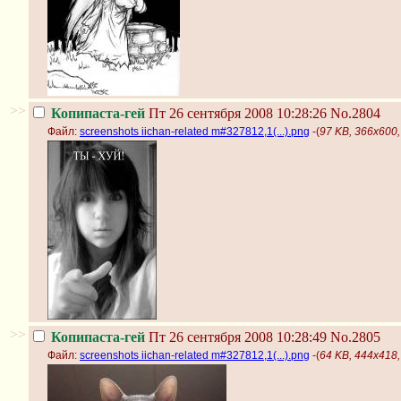
>>
Копипаста-гей
Пт 26 сентября 2008 10:28:26
No.2804
Файл:
screenshots iichan-related m#327812,1(...).png
-(
97 KB, 366x600, 
>>
Копипаста-гей
Пт 26 сентября 2008 10:28:49
No.2805
Файл:
screenshots iichan-related m#327812,1(...).png
-(
64 KB, 444x418, 