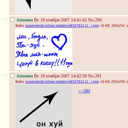
>>
Аноним
Вс 18 ноября 2007 14:41:42
No.290
Файл:
screenshots iichan-related m#327812,1(...).png
-(
9 KB, 399x292, s
>>
Аноним
Вс 18 ноября 2007 14:42:50
No.291
Файл:
screenshots iichan-related m#327812,1(...).png
-(
4 KB, 200x200, s
>>289