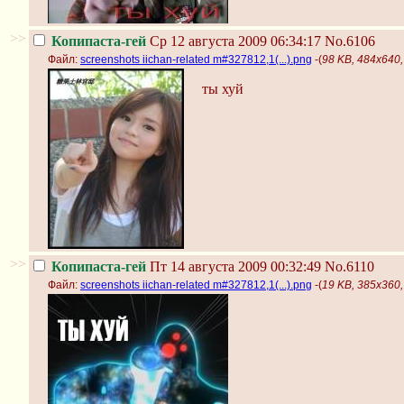
>>
Копипаста-гей
Ср 12 августа 2009 06:34:17
No.6106
Файл:
screenshots iichan-related m#327812,1(...).png
-(
98 KB, 484x640, 
ты хуй
>>
Копипаста-гей
Пт 14 августа 2009 00:32:49
No.6110
Файл:
screenshots iichan-related m#327812,1(...).png
-(
19 KB, 385x360, 