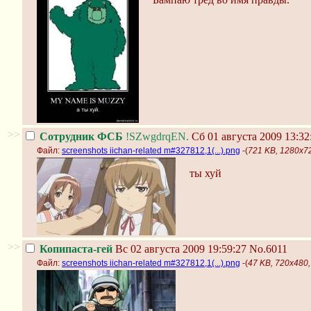
>>
Сотрудник ФСБ
!SZwgdrqEN.
Сб 01 августа 2009 13:32
Файл:
screenshots iichan-related m#327812,1(...).png
-(
721 KB, 1280x720
ты хуй
>>
Копипаста-гей
Вс 02 августа 2009 19:59:27
No.6011
Файл:
screenshots iichan-related m#327812,1(...).png
-(
47 KB, 720x480, 