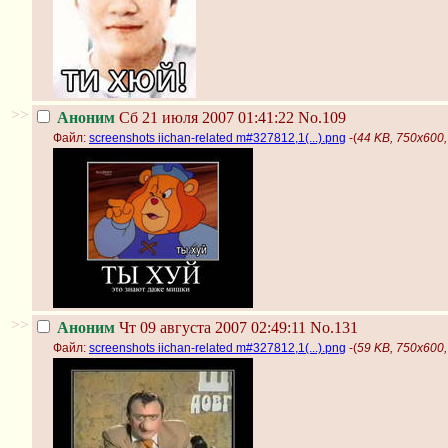
>>
Аноним
Сб 21 июля 2007 01:41:22
No.109
Файл:
screenshots iichan-related m#327812,1(...).png
-(
44 KB, 750x600, 
>>
Аноним
Чт 09 августа 2007 02:49:11
No.131
Файл:
screenshots iichan-related m#327812,1(...).png
-(
59 KB, 750x600, 