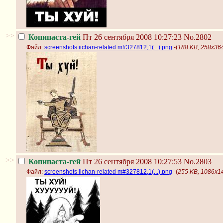
>>
Копипаста-гей
Пт 26 сентября 2008 10:27:23
No.2802
Файл:
screenshots iichan-related m#327812,1(...).png
-(
188 KB, 258x364,
>>
Копипаста-гей
Пт 26 сентября 2008 10:27:53
No.2803
Файл:
screenshots iichan-related m#327812,1(...).png
-(
255 KB, 1086x14