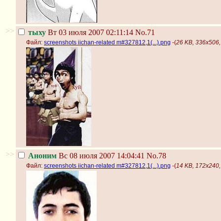
>>
тыху
Вт 03 июля 2007 02:11:14
No.71
Файл:
screenshots iichan-related m#327812,1(...).png
-(
26 KB, 336x506, 
>>
Аноним
Вс 08 июля 2007 14:04:41
No.78
Файл:
screenshots iichan-related m#327812,1(...).png
-(
14 KB, 172x240, 