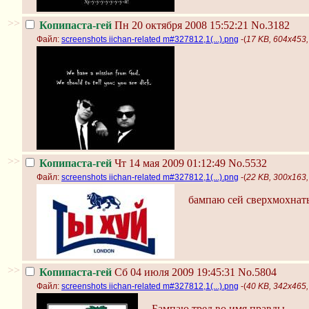
>>
Копипаста-гей
Пн 20 октября 2008 15:52:21
No.3182
Файл:
screenshots iichan-related m#327812,1(...).png
-(
17 KB, 604x453, 
>>
Копипаста-гей
Чт 14 мая 2009 01:12:49
No.5532
Файл:
screenshots iichan-related m#327812,1(...).png
-(
22 KB, 300x163, 
бампаю сей сверхмохнат
>>
Копипаста-гей
Сб 04 июля 2009 19:45:31
No.5804
Файл:
screenshots iichan-related m#327812,1(...).png
-(
40 KB, 342x465, 
Бампаю тред во имя правды.