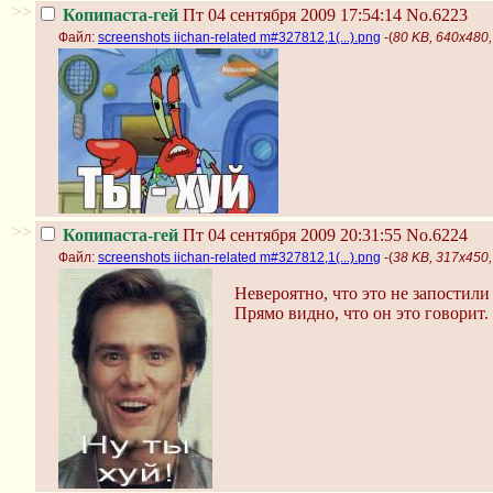
>>
Копипаста-гей
Пт 04 сентября 2009 17:54:14
No.6223
Файл:
screenshots iichan-related m#327812,1(...).png
-(
80 KB, 640x480, 
>>
Копипаста-гей
Пт 04 сентября 2009 20:31:55
No.6224
Файл:
screenshots iichan-related m#327812,1(...).png
-(
38 KB, 317x450, 
Невероятно, что это не запостили
Прямо видно, что он это говорит.