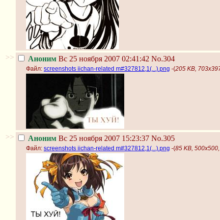
>>
Аноним
Вс 25 ноября 2007 02:41:42
No.304
Файл:
screenshots iichan-related m#327812,1(...).png
-(
205 KB, 703x397,
>>
Аноним
Вс 25 ноября 2007 15:23:37
No.305
Файл:
screenshots iichan-related m#327812,1(...).png
-(
85 KB, 500x500, 