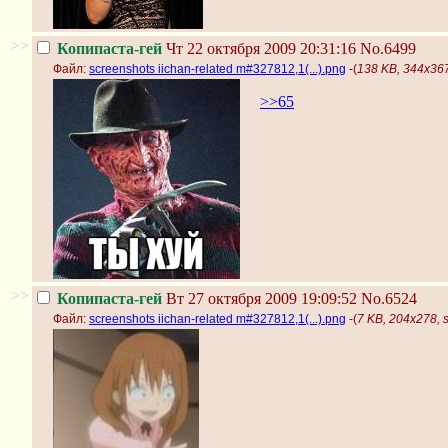
>>
Копипаста-гей
Чт 22 октября 2009 20:31:16
No.6499
Файл:
screenshots iichan-related m#327812,1(...).png
-(
138 KB, 344x367,
>>65
>>
Копипаста-гей
Вт 27 октября 2009 19:09:52
No.6524
Файл:
screenshots iichan-related m#327812,1(...).png
-(
7 KB, 204x278, s