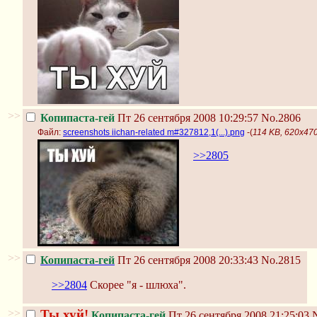
>>
Копипаста-гей
Пт 26 сентября 2008 10:29:57
No.2806
Файл:
screenshots iichan-related m#327812,1(...).png
-(
114 KB, 620x470,
>>2805
>>
Копипаста-гей
Пт 26 сентября 2008 20:33:43
No.2815
>>2804
Скорее "я - шлюха".
>>
Ты хуй!
Копипаста-гей
Пт 26 сентября 2008 21:25:03