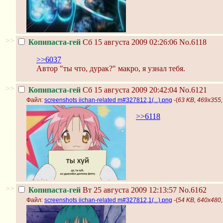
>>
Копипаста-гей
Сб 15 августа 2009 02:26:06
No.6118
>>6037
Автор "ты что, дурак?" макро, я узнал тебя.
>>
Копипаста-гей
Сб 15 августа 2009 20:42:04
No.6121
Файл:
screenshots iichan-related m#327812,1(...).png
-(
63 KB, 469x355, 
>>6118
>>
Копипаста-гей
Вт 25 августа 2009 12:13:57
No.6162
Файл:
screenshots iichan-related m#327812,1(...).png
-(
54 KB, 640x480, 