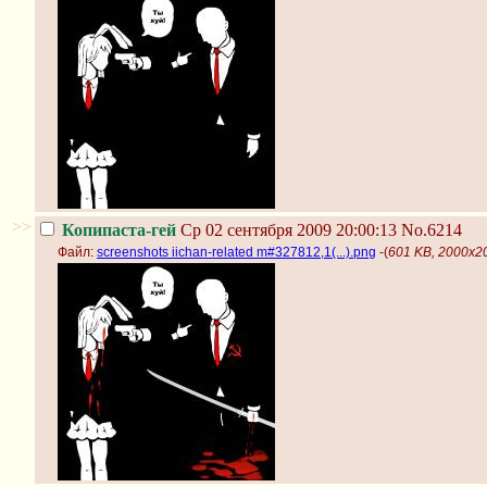
>>
Копипаста-гей
Ср 02 сентября 2009 20:00:13
No.6214
Файл:
screenshots iichan-related m#327812,1(...).png
-(
601 KB, 2000x20