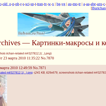
o
-
old_o
-
p
-
ph
-
r
-
s
-
sci
-
sp
-
t
-
tran
-
tv
-
w
-
x
|
bg
-
vg
|
au
-
mo
-
tr
|
a
-
aa
-
abe
-
azu
-
c
[
Burichan
Archives — Картинки-макросы и к
ots iichan-related m#327812,1(...).png
)
т 23 марта 2010 11:35:22
No.7870
марта 2010 12:49:59
No.7871
lated m#327812,1(...).png
-(
241 KB, 629x679, screenshots iichan-related m#327812