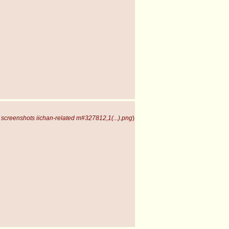
screenshots iichan-related m#327812,1(...).png
)