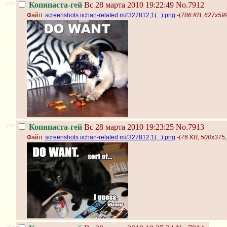
>>
Копипаста-гей
Вс 28 марта 2010 19:22:49
No.7912
Файл:
screenshots iichan-related m#327812,1(...).png
-(
786 KB, 627x599,
>>
Копипаста-гей
Вс 28 марта 2010 19:23:25
No.7913
Файл:
screenshots iichan-related m#327812,1(...).png
-(
76 KB, 500x375, 
>>