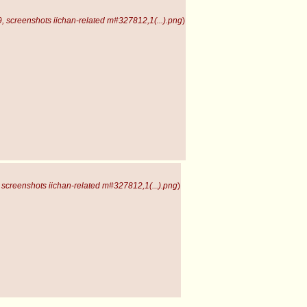
 screenshots iichan-related m#327812,1(...).png
)
screenshots iichan-related m#327812,1(...).png
)