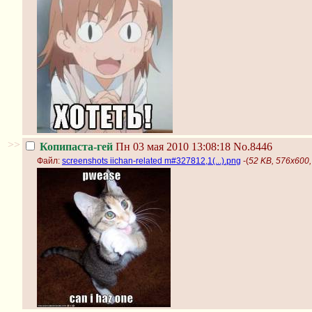
>>
Копипаста-гей
Пн 03 мая 2010 13:08:18
No.8446
Файл:
screenshots iichan-related m#327812,1(...).png
-(
52 KB, 576x600, 