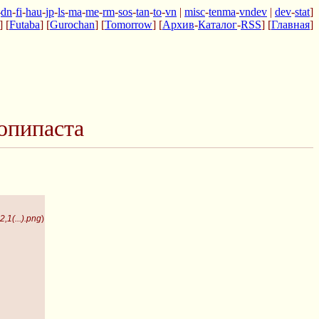
-
dn
-
fi
-
hau
-
jp
-
ls
-
ma
-
me
-
rm
-
sos
-
tan
-
to
-
vn
|
misc
-
tenma
-
vndev
|
dev
-
stat
]
] [
Futaba
] [
Gurochan
] [
Tomorrow
] [
Архив
-
Каталог
-
RSS
] [
Главная
]
опипаста
,1(...).png
)