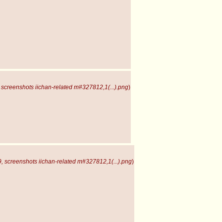
screenshots iichan-related m#327812,1(...).png
)
 screenshots iichan-related m#327812,1(...).png
)