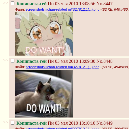
>>
Копипаста-гей
Пн 03 мая 2010 13:08:56
No.8447
Файл:
screenshots iichan-related m#327812,1(...).png
-(
82 KB, 640x480, 
>>
Копипаста-гей
Пн 03 мая 2010 13:09:30
No.8448
Файл:
screenshots iichan-related m#327812,1(...).png
-(
60 KB, 494x408, 
>>
Копипаста-гей
Пн 03 мая 2010 13:10:10
No.8449