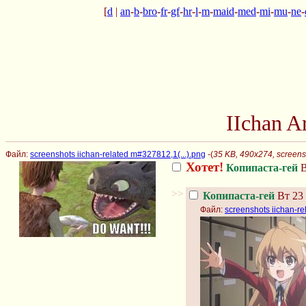
[
d
|
an
-
b
-
bro
-
fr
-
gf
-
hr
-
l
-
m
-
maid
-
med
-
mi
-
mu
-
ne
-
IIchan 
Файл:
screenshots iichan-related m#327812,1(...).png
-(
35 KB, 490x274, screensh
Хотет!
Копипаста-гей
В
>>
Копипаста-гей
Вт 23 
Файл:
screenshots iichan-re