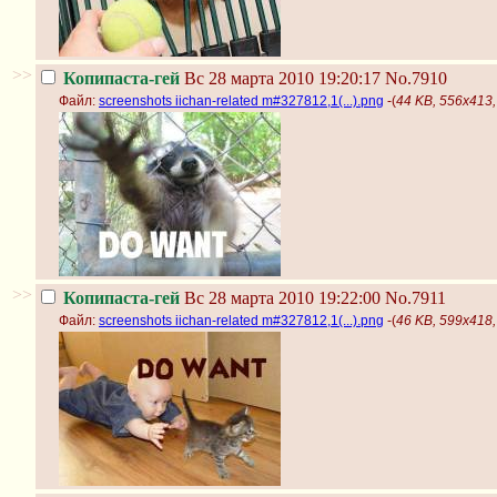
>>
Копипаста-гей
Вс 28 марта 2010 19:20:17
No.7910
Файл:
screenshots iichan-related m#327812,1(...).png
-(
44 KB, 556x413, 
>>
Копипаста-гей
Вс 28 марта 2010 19:22:00
No.7911
Файл:
screenshots iichan-related m#327812,1(...).png
-(
46 KB, 599x418, 