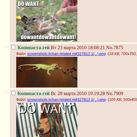
>>
Копипаста-гей
Вт 23 марта 2010 18:08:21
No.7875
Файл:
screenshots iichan-related m#327812,1(...).png
-(
18 KB, 700x350, 
>>
Копипаста-гей
Вс 28 марта 2010 19:19:28
No.7909
Файл:
screenshots iichan-related m#327812,1(...).png
-(
105 KB, 500x409,