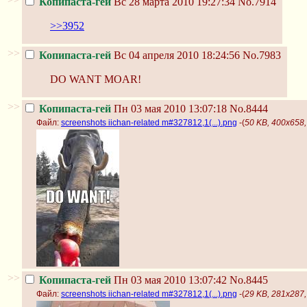
Копипаста-гей
Вс 28 марта 2010 19:27:34
No.7914
>>3952
>>
Копипаста-гей
Вс 04 апреля 2010 18:24:56
No.7983
DO WANT MOAR!
>>
Копипаста-гей
Пн 03 мая 2010 13:07:18
No.8444
Файл:
screenshots iichan-related m#327812,1(...).png
-(
50 KB, 400x658, 
>>
Копипаста-гей
Пн 03 мая 2010 13:07:42
No.8445
Файл:
screenshots iichan-related m#327812,1(...).png
-(
29 KB, 281x287, 