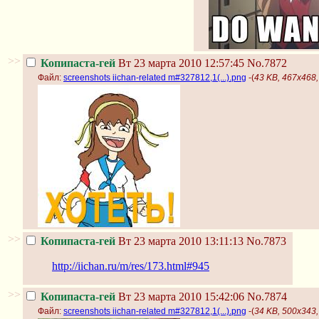
>>
Копипаста-гей
Вт 23 марта 2010 12:57:45
No.7872
Файл:
screenshots iichan-related m#327812,1(...).png
-(
43 KB, 467x468, 
>>
Копипаста-гей
Вт 23 марта 2010 13:11:13
No.7873
http://iichan.ru/m/res/173.html#945
>>
Копипаста-гей
Вт 23 марта 2010 15:42:06
No.7874
Файл:
screenshots iichan-related m#327812,1(...).png
-(
34 KB, 500x343, 