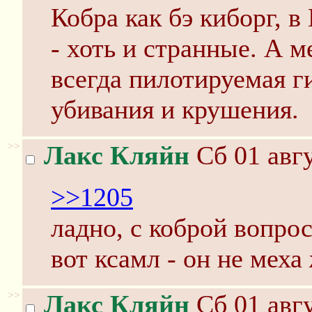
Кобра как бэ киборг, 
- хоть и странные. А м
всегда пилотируемая г
убивания и крушения.
>>
Лакс Кляйн
Сб 01 авгу
>>1205
ладно, с коброй вопрос
вот ксамл - он не меха
>>
Лакс Кляйн
Сб 01 авгу