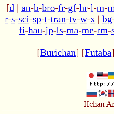
[
d
|
an
-
b
-
bro
-
fr
-
gf
-
hr
-
l
-
m
-
m
r
-
s
-
sci
-
sp
-
t
-
tran
-
tv
-
w
-
x
|
bg
fi
-
hau
-
jp
-
ls
-
ma
-
me
-
rm
-
[
Burichan
] [
Futaba
IIchan A