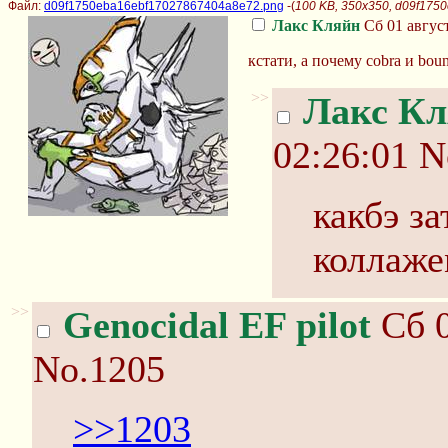
Файл:
d09f1750eba16ebf17027867404a8e72.png
-(
100 KB, 350x350, d09f17
Лакс Кляйн
Сб 01 август
кстати, а почему cobra и bo
>>
Лакс К
02:26:01
N
какбэ за
коллажем
>>
Genocidal EF pilot
Сб 0
No.1205
>>1203