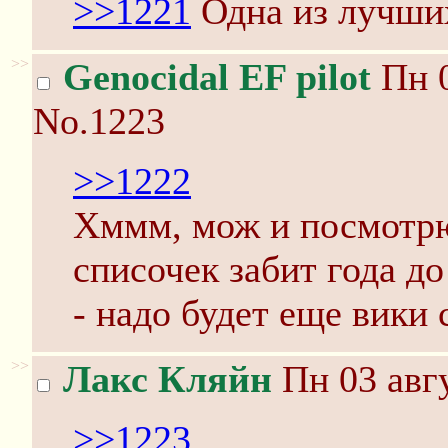
>>1221
Одна из лучши
>>
Genocidal EF pilot
Пн 0
No.1223
>>1222
Хммм, мож и посмотрю,
списочек забит года до
- надо будет еще вики 
>>
Лакс Кляйн
Пн 03 авгу
>>1223