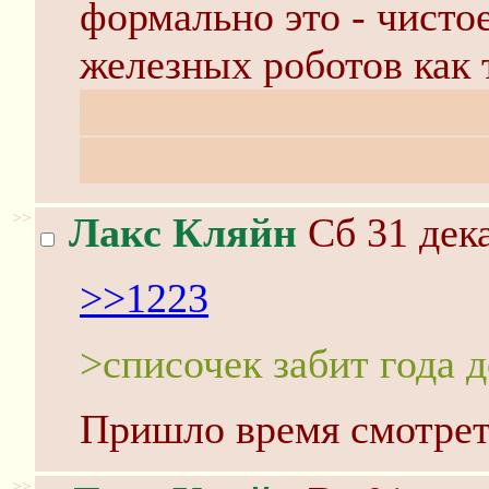
формально это - чистое
железных роботов как 
этом плане хитро имее
шагающую/взрывающу
>>
Лакс Кляйн
Сб 31 дека
>>1223
>списочек забит года 
Пришло время смотрет
>>