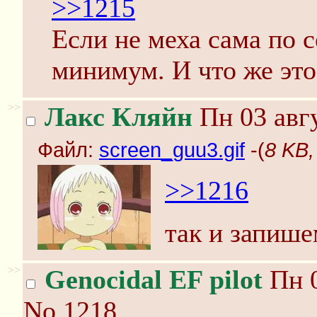
>>1215
Если не меха сама по с
минимум. И что же это
>>
Лакс Кляйн
Пн 03 авгу
Файл:
screen_guu3.gif
-(
8 KB,
>>1216
так и запише
>>
Genocidal EF pilot
Пн 0
No.1218