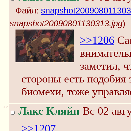
Файл:
snapshot200908011303
snapshot20090801130313.jpg
)
>>1206
Сам
вниматель
заметил, 
стороны есть подобия э
биомехи, тоже управл
>>
Лакс Кляйн
Вс 02 авгу
>>1207