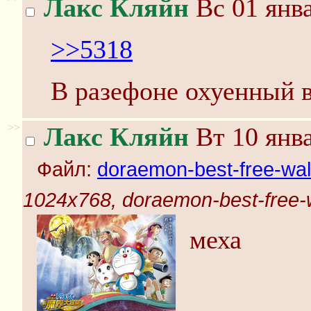
Лакс Кляйн
Вс 01 янва
>>5318
В разефоне охуенный в
>>
Лакс Кляйн
Вт 10 янва
Файл:
doraemon-best-free-wal
1024x768, doraemon-best-free-w
меха