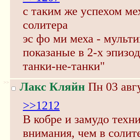
с таким же успехом ме
солитера
эс фо ми меха - мульти
показаные в 2-х эпизо
танки-не-танки"
>>
Лакс Кляйн
Пн 03 авгу
>>1212
В кобре и замудо техн
внимания, чем в солит