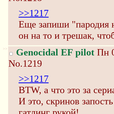
>>1217
Еще запиши "пародия н
он на то и трешак, что
>>
Genocidal EF pilot
Пн 0
No.1219
>>1217
BTW, а что это за сери
И это, скринов запост
гатлинг рукой!