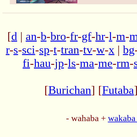
[
d
|
an
-
b
-
bro
-
fr
-
gf
-
hr
-
l
-
m
-
m
r
-
s
-
sci
-
sp
-
t
-
tran
-
tv
-
w
-
x
|
bg
fi
-
hau
-
jp
-
ls
-
ma
-
me
-
rm
-
[
Burichan
] [
Futaba
- wahaba +
wakaba 