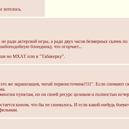
е хотелось.
 не ради актерской игры, а ради двух часов безмерных скачек п
рыбоподобную блондинку, что огорчает...
учше во МХАТ или в "Табакерку".
 "это же экранизация, читай первоисточник!!11". Если снимают с
ма.
многим пунктам, но он своей ресурс целиком и полностью исчер
остается кином, что бы не снималось. И если какой-нибудь боевич
 фильмам.