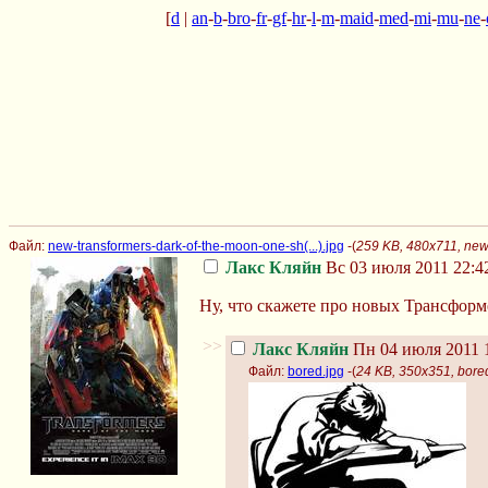
[
d
|
an
-
b
-
bro
-
fr
-
gf
-
hr
-
l
-
m
-
maid
-
med
-
mi
-
mu
-
ne
-
Файл:
new-transformers-dark-of-the-moon-one-sh(...).jpg
-(
259 KB, 480x711, new-
Лакс Кляйн
Вс 03 июля 2011 22:4
Ну, что скажете про новых Трансформ
>>
Лакс Кляйн
Пн 04 июля 2011 1
Файл:
bored.jpg
-(
24 KB, 350x351, bore