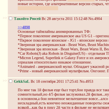
новые истории, где альтернативные версии старых, чт
альтернативные версии.
>>
Такойто Рюсей
Вс 28 августа 2011 15:12:48
No.4904
>>4898
Основные таймлайны анимированных ТФ:
*Первое поколение американское ака US G1 - оригина
*Пкрвое поколение японское - JG1 - японские версии 
*Звериная эра американская - Beast Wars, Beast Machin
*Звериная эра японская - Beast Wars, Beast Warss II, Be
*Car Robots(J) aka Robots in Disguise(US) - отдельная
*Micron Legend, Superlink и Galaxy Force и их амеро
сериалам относительно никакое отношение.
*Animated - американский мульт. Обладает ужасной р
*Prime - новый американский мультфильм. Онгоинг. П
>>
GekkSaL
Вс 18 сентября 2011 17:25:41
No.4953
По мне так 1й фильм еще был торт,бои правда все та
сомнительный,но 4/5 фильм заслуживал.2й фильм...ну
в основном,а бои невнятное мельтешение вовсе...алсо
нескладный,есть конечно неожиданные повороты сюжет
всякой...как бы в пику 2й части в фильме не мельтяше