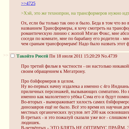
>>4725
>Хэй, это же технопрон, на трансформеров нужно идт
Ох, если бы только так оно и было. Беда в том что в
названием Трансформеры, я хочу смотреть на трансфо
романтическую линию с жопой Мэган Фокс, мне абсолю
соседи по комнате, мне по барабану его родители - 
чем сраным трансформерам! Надо было назвать этот ф
>>
Такойто Рюсей
Пн 18 июля 2011 15:20:29
No.4739
Про третий фильм в частности - он настолько никако
своим обращением к Мегатрону.
Про бэйформеров в целом.
Ну во-первых начну издалека а именно с 4го Индианы
приличных персонажей, вызывающих симпатию. Но под
именно как малолетнего уёбка Сэма его и будут помни
Во-вторых - вымораживает хилость самих бэйформеров 
динозавров ещё не было. Всё это время их научная де
местных органических зусулов лет 200 как освоивши
В-третьих - и это пожалуй сказали уже все - слишко
людишек.
В-четвёртых - ЭТО БЛЯТЬ НЕ ОПТИМУС ПРАЙМ. Это к