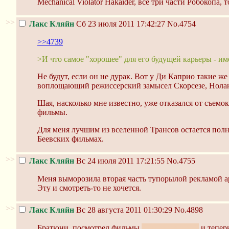
Mechanical Violator Hakaider, все три части Робокопа,
>>
Лакс Кляйн
Сб 23 июля 2011 17:42:27
No.4754
>>4739
>И что самое "хорошее" для его будущей карьеры - им
Не будут, если он не дурак. Вот у Ди Каприо такие ж
воплощающий режиссерский замысел Скорсезе, Нолан
Шая, насколько мне известно, уже отказался от съем
фильмы.
Для меня лучшим из вселенной Трансов остается полн
Беевских фильмах.
>>
Лакс Кляйн
Вс 24 июля 2011 17:21:55
No.4755
Меня выморозила вторая часть тупорылой рекламой а
Эту и смотреть-то не хочется.
>>
Лакс Кляйн
Вс 28 августа 2011 01:30:29
No.4898
Братюни, посмотрел фильмы
точнее первые 2
и тепер