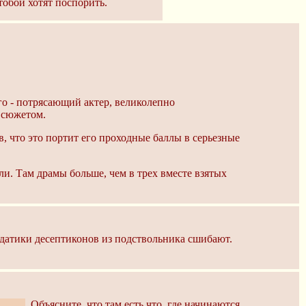
 тобой хотят поспорить.
его - потрясающий актер, великолепно
 сюжетом.
, что это портит его проходные баллы в серьезные
и. Там драмы больше, чем в трех вместе взятых
датики десептиконов из подствольника сшибают.
аниме
. Объясните, что там есть что, где начинаются