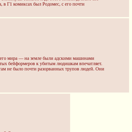
, в Г1 комиксах был Родомес, с его почти
воего мира — на земле были адскими машинами
убитых бейформеров к убитым людишкам впечатляет.
там не было почти разорванных трупов людей. Они