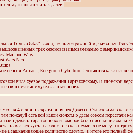
о к чему относится и так далее.
Как же мехе везёт-то на путающи
льная ТФшка 84-87 годов, полнометражный мультфильм Transfor
вышеозначенных трёх сезонов(взаимозаменяемо с американскими), 
es, Machine Wars.
ast Wars Neo.
 ТВшка
вские версии Armada, Energon и Cybertron. Считаются как-бэ-три
исовкой вида хуёвое подражания Тартаковскому. В японской верс
о сравнения с анимутед - лютая победа.
ки мех на 4,и они превратили няшек Джаза и Старскрима в какие
 там пожалуй есть кой какой сюжет,но десы совсем перестали ка
 дизайн девастатора говно.хотя юморок был сносен.в целом на 7
а,но все это хуита на фоне того как неумело не могут интригу
ние,а зашкаливающее количество слоумо...в итоге это полный фейл