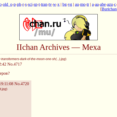
o
-
old_o
-
p
-
ph
-
r
-
s
-
sci
-
sp
-
t
-
tran
-
tv
-
w
-
x
|
bg
-
vg
|
au
-
mo
-
tr
|
a
-
aa
-
abe
-
azu
-
c
[
Burichan
IIchan Archives — Меха
transformers-dark-of-the-moon-one-sh(...).jpg
)
2:42
No.4717
еров?
9:11:08
No.4720
d.jpg
)