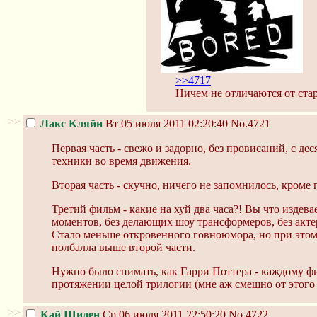
>>4717
Ничем не отличаются от ста
>>
Лакс Кляйн
Вт 05 июля 2011 02:20:40
No.4721
Первая часть - свежо и задорно, без провисаний, с 
техники во время движения.
Вторая часть - скучно, ничего не запомнилось, кроме
Третий фильм - какие на хуй два часа?! Вы что изде
моментов, без делающих шоу трансформеров, без акте
Стало меньше откровенного говноюмора, но при этом э
полбалла выше второй части.
Нужно было снимать, как Гарри Поттера - каждому фи
протяжении целой трилогии (мне аж смешно от этого с
>>
Кай Шиден
Ср 06 июля 2011 22:50:20
No.4722