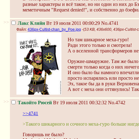
разные характеры и всё такое, но ни один из них до Б
меметичным "Request denied!", и собственно до бэеф
>>
Лакс Кляйн
Вт 19 июля 2011 00:00:29
No.4741
Файл:
436px-Cultist-chan_by_Poe.jpg
-(
53 KB, 436x600, 436px-Cultist
Но там шикарное меха-гуро!
Ради этого только и смотрела!
А о вселенной трансформеров не
Оружие-шмаружие. Там же было с
смерти только когда о них ничег
И оно было бы намного впечатли
просто испарялись или просто не
Эх, такое бы да в руки Верховена
А вот с меха они оттянулись! Та
>>
Такойто Рюсей
Вт 19 июля 2011 00:32:32
No.4742
>>4741
>Такого шикарного и сочного меха-гуро больше нигде
Говоришь не было?