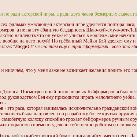
и не ради актерской игры, а ради двух часов безмерных скачек 
о всех фильмах ужасающей актёрской игре уделяется полтора часа,
рмеров, а не на эту ёбанную бездарность Шаю-хуй-ему-в-рот-Ла
тно наплевать что он уезжает учиться в колледж, мне начхать н
мне вообще на него похуй! Но грёбанный Майкл Бэй уделяет ему 
ильм: "
Люди!
И че-то там ещё с трансформерами - кого это е
й и ниоччём, что у меня даже не возникает желания полить его 
 Джонса. Посмотрев оный после первых Бэйформеров я был неск
 руководством Бэя ему приходится играть малолетнего уёбка. И
ть.
- это раса, которая занималась исключительно гражданской вой
ятельность была направлена на разработку более крутых оружия 
х самобеглую коляску спокойно грохает бэйформеров ручным ор
м мало экранного времени уделено собственно роботам и слишко
акой то кибертронский бомж, вписавшийся вместо него. Да, 