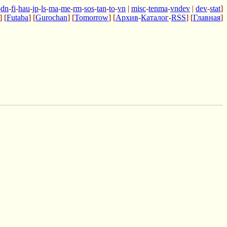
-
dn
-
fi
-
hau
-
jp
-
ls
-
ma
-
me
-
rm
-
sos
-
tan
-
to
-
vn
|
misc
-
tenma
-
vndev
|
dev
-
stat
]
] [
Futaba
] [
Gurochan
] [
Tomorrow
] [
Архив
-
Каталог
-
RSS
] [
Главная
]