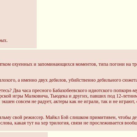
рых.
десятком охуенных и запоминающихся моментов, типа погони на 
 плохого, а именно двух дебилов, убийственно дебильного сюжета
ваетесь? Два часа пресного Бабахобеевского идиотского попкорн
рской игры Малковича, Тьюдека и других, павших под 12-летним
кшен совсем не радует, актеры как не играли, так и не играют,
льму свой режиссер. Майкл Бэй слишком примитивен, чтобы держ
лова, какая тут на хер трилогия, связи не прослеживается вооб