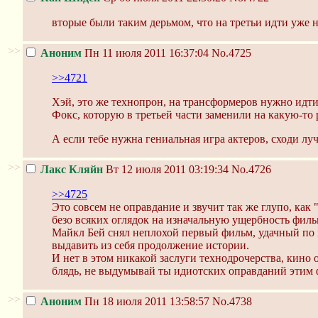
вторые были таким дерьмом, что на третьи идти уже н
>>
Аноним
Пн 11 июля 2011 16:37:04
No.4725
>>4721
Хэй, это же технопрон, на трансформеров нужно идти
Фокс, которую в третьей части заменили на какую-то 
А если тебе нужна гениальная игра актеров, сходи л
>>
Лакс Кляйн
Вт 12 июля 2011 03:19:34
No.4726
>>4725
Это совсем не оправдание и звучит так же глупо, как
безо всяких оглядок на изначальную ущербность филь
Майкл Бей снял неплохой первый фильм, удачный по 
выдавить из себя продолжение истории.
И нет в этом никакой заслуги технодрочерства, кино 
блядь, не выдумывай ты идиотских оправданий этим
>>
Аноним
Пн 18 июля 2011 13:58:57
No.4738