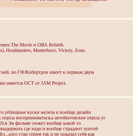
еся друг в друге продолжения-ответвления-
mers The Movie и ОВА Rebirth.
Headmasters, Masterforce, Victory, Zone.
логией, но ГФ/Кибертрон имеет к первым двум
ии имеется ОСТ от JAM Project.
 то уёбищные куски железа и вообще дизайн
к персы восприниматься,а автобытовские персы уг
/10.в 3м фильме сюжет вообще какой то
 выдержать где надо и вообще страдают хуитой
...алсо стар серим так и не показал себя как