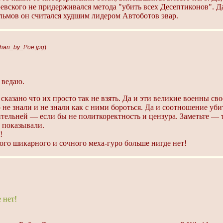
эевского не придерживался метода "убить всех Десептиконов". Да
ильмов он считался худшим лидером Автоботов эвар.
-chan_by_Poe.jpg
)
 ведаю.
казано что их просто так не взять. Да и эти великие военны с
о не знали и не знали как с ними бороться. Да и соотношение 
тельней — если бы не политкоректность и цензура. Заметьте — 
 показывали.
!
кого шикарного и сочного меха-гуро больше нигде нет!
 нет!