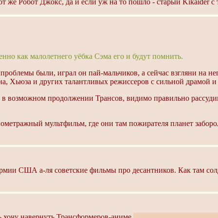
 тот же Робот Джокс, да и если уж на то пошло - старый Kikaider с
енно как малолетнего уёбка Сэма его и будут помнить.
е проблемы были, играл он пай-мальчиков, а сейчас взгляни на н
а, Хьюза и других талантливых режиссеров с сильной драмой и
ок в возможном продолжении Трансов, видимо правильно рассудив
ометражный мультфильм, где они там пожирателя планет заборол
рмии США а-ля советские фильмы про десантников. Как там сол
ь хочу навернуть Трансформеров-аниме
есть на МАЛе — значит 