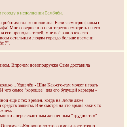
по городу в исполнении Бамблби.
 а роботам только половина. Если я смотрю фильм с
Бафа! Мне совершенно неинтересно смотреть на его
а его преподавателей, мне всё равно кто его
и всем остальным людям гораздо больше времени
бёт?
".
говном. Впрочем новоподружка Сэма доставила
олько... Удивлён - Шиа Как-его-там может играть
 что самое "хорошее" для его будущей карьеры -
ной ещё с тех времён, когда на Земле даже
и средств защиты. Ине смотря на это армия каких то
ужием.
м много - нерелевантным жизненным "трудностям"
Оптимусы-Конвои и до этого имели достаточно