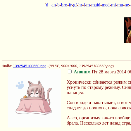
[
d
|
an
-
b
-
bro
-
fr
-
gf
-
hr
-
l
-
m
-
maid
-
med
-
mi
-
mu
-
ne
-
Файл:
1392545100660.png
-(
88 KB, 900x1000, 1392545100660.png
)
Аноним
Пт 28 марта 2014 0
Хронически сбивается режим сна
уснуть по старому режиму. Сил
панацея.
Сон вроде и накатывает, и вот 
спадает до ночного, пока совсем
Алсо, организму как-то вообще
брала. Несколько лет назад стр