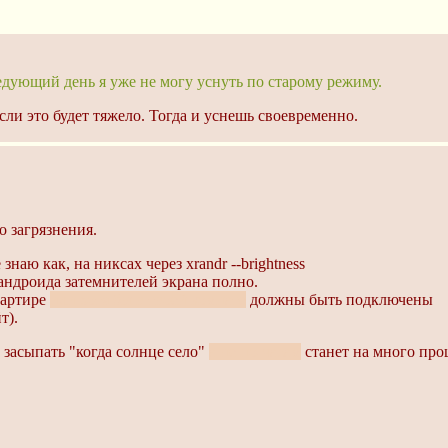
ледующий день я уже не могу уснуть по старому режиму.
сли это будет тяжело. Тогда и уснешь своевременно.
о загрязнения.
наю как, на никсах через xrandr --brightness
андроида затемнителей экрана полно.
вартире
или хотя бы в твоей комнате
должны быть подключены
т).
засыпать "когда солнце село"
а не по-часам
станет на много про