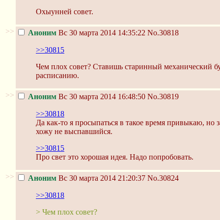
Охыунней совет.
>>
Аноним
Вс 30 марта 2014 14:35:22
No.30818
>>30815
Чем плох совет? Ставишь старинный механический буд
расписанию.
>>
Аноним
Вс 30 марта 2014 16:48:50
No.30819
>>30818
Да как-то я просыпаться в такое время привыкаю, но 
хожу не выспавшийся.
>>30815
Про свет это хорошая идея. Надо попробовать.
>>
Аноним
Вс 30 марта 2014 21:20:37
No.30824
>>30818
> Чем плох совет?