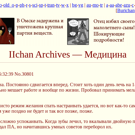
o
-
old_o
-
p
-
ph
-
r
-
s
-
sci
-
sp
-
t
-
tran
-
tv
-
w
-
x
|
bg
-
vg
|
au
-
mo
-
tr
|
a
-
aa
-
abe
-
azu
-
c
[
Burichan
IIchan Archives — Медицина
6:32:39
No.30801
. Постоянно сдвигается вперед. Стоит хоть один день лечь на 1
ьно мешает работе и вообще по жизни. Пробовал принимать мелат
чисто режим желания спать настраивать удается, но вот как-то с
 уже поздно не будет и так все позже, позже.
 сложно успокаивать. Когда зубы лечил, то вкалывали двойную 
адал ПА, но начитавшись умных советов переборол их.