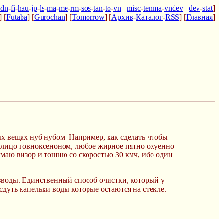
-
dn
-
fi
-
hau
-
jp
-
ls
-
ma
-
me
-
rm
-
sos
-
tan
-
to
-
vn
|
misc
-
tenma
-
vndev
|
dev
-
stat
]
] [
Futaba
] [
Gurochan
] [
Tomorrow
] [
Архив
-
Каталог
-
RSS
] [
Главная
]
рых вещах нуб нубом. Например, как сделать чтобы
 в лицо говноксеноном, любое жирное пятно охуенно
имаю визор и тошню со скоростью 30 кмч, ибо один
азводы. Единственный способ очистки, который у
 сдуть капельки воды которые остаются на стекле.