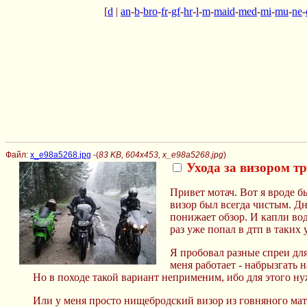
[
d
|
an
-
b
-
bro
-
fr
-
gf
-
hr
-
l
-
m
-
maid
-
med
-
mi
-
mu
-
ne
-
Файл:
x_e98a5268.jpg
-(
83 KB, 604x453, x_e98a5268.jpg
)
Ухода за визором тр
Привет мотач. Вот я вроде б
визор был всегда чистым. Дн
понижает обзор. И капли вод
раз уже попал в дтп в таких 
Я пробовал разные спреи для
меня работает - набрызгать 
Но в походе такой вариант неприменим, ибо для этого ну
Или у меня просто нищебродский визор из говняного мат