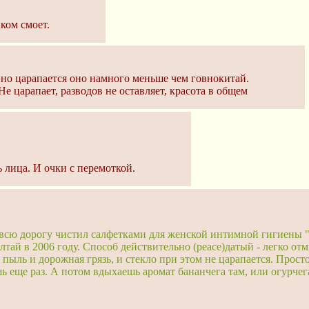
ком смоет.
 но царапается оно намного меньше чем говнокитай.
е царапает, разводов не оставляет, красота в общем
 лица. И очки с перемоткой.
 всю дорогу чистил салфетками для женской интимной гигиены "Я
лтай в 2006 году. Способ действительно (peace)датый - легко о
 пыль и дорожная грязь, и стекло при этом не царапается. Прос
ь еще раз. А потом вдыхаешь аромат бананчега там, или огурчег