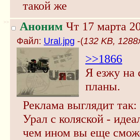
такой же
>>
Аноним
Чт 17 марта 20
Файл:
Ural.jpg
-(
132 KB, 1288x
>>1866
Я езжу на 
планы.
Реклама выглядит так:
Урал с коляской - иде
чем ином вы еще сможе