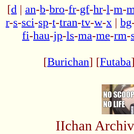
[
d
|
an
-
b
-
bro
-
fr
-
gf
-
hr
-
l
-
m
-
m
r
-
s
-
sci
-
sp
-
t
-
tran
-
tv
-
w
-
x
|
bg
fi
-
hau
-
jp
-
ls
-
ma
-
me
-
rm
-
[
Burichan
] [
Futaba
IIchan Arch