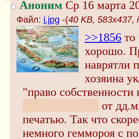
>>
Аноним
Ср 16 марта 20
Файл:
i.jpg
-(
40 KB, 583x437, i
>>1856
то 
хорошо. П
наврятли п
хозяина ук
"право собственности 
купли\продажи
от дд.м
печатью. Так что скоре
немного геммороя с п