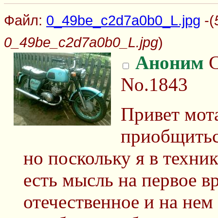
Файл:
0_49be_c2d7a0b0_L.jpg
-(
0_49be_c2d7a0b0_L.jpg
)
Аноним
С
No.1843
Привет мота
приобщитьс
но поскольку я в техни
есть мысль на первое вр
отечественное и на нем