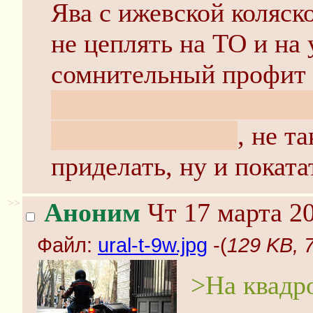
Ява с ижевской коляско
не цеплять на ТО и на 
сомнительный профит 
да, картошечки из сада
полей напиздить
, не т
приделать, ну и поката
>>
Аноним
Чт 17 марта 20
Файл:
ural-t-9w.jpg
-(
129 KB, 7
>На квадр