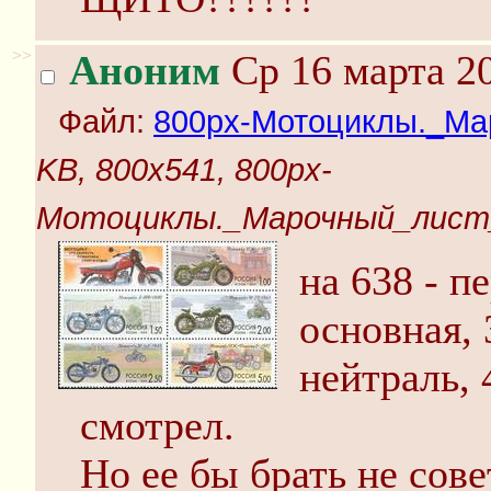
>>
Аноним
Ср 16 марта 20
Файл:
800px-Мотоциклы._Мар
KB, 800x541, 800px-
Мотоциклы._Марочный_лист_Р
на 638 - п
основная, 
нейтраль, 
смотрел.
Но ее бы брать не сове