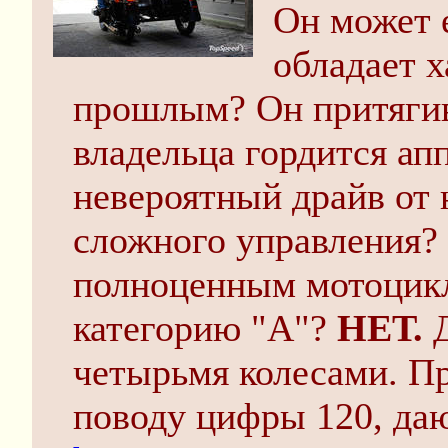
Он может 
обладает 
прошлым? Он притягива
владельца гордится ап
невероятный драйв от
сложного управления? 
полноценным мотоцикл
категорию "А"?
НЕТ.
Д
четырьмя колесами. П
поводу цифры 120, даю