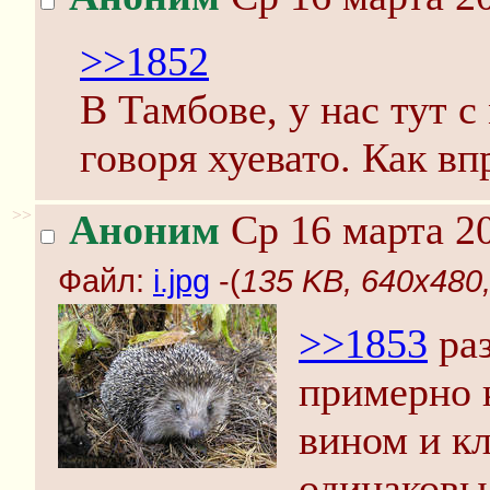
>>1852
В Тамбове, у нас тут 
говоря хуевато. Как в
>>
Аноним
Ср 16 марта 20
Файл:
i.jpg
-(
135 KB, 640x480, 
>>1853
раз
примерно 
вином и кл
одинаковы,