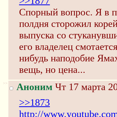
>>1877
Спорный вопрос. Я в п
полдня сторожил корей
выпуска со стуканувш
его владелец смотаетс
нибудь наподобие Ямах
вещь, но цена...
>>
Аноним
Чт 17 марта 20
>>1873
http://www.youtube.c