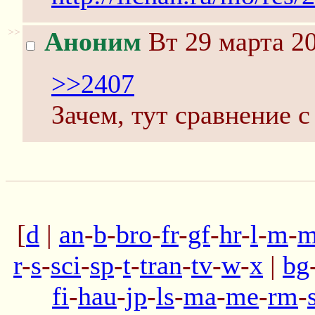
>>
Аноним
Вт 29 марта 20
>>2407
Зачем, тут сравнение с
[
d
|
an
-
b
-
bro
-
fr
-
gf
-
hr
-
l
-
m
-
m
r
-
s
-
sci
-
sp
-
t
-
tran
-
tv
-
w
-
x
|
bg
fi
-
hau
-
jp
-
ls
-
ma
-
me
-
rm
-