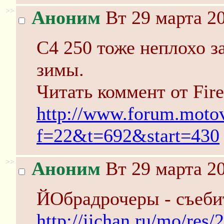
>>
Аноним
Вт 29 марта 20
С4 250 тоже неплохо з
зимы.
Читать коммент от Fire
http://www.forum.motov
f=22&t=692&start=430
>>
Аноним
Вт 29 марта 20
ЙОбрадрочеры - съеби
http://iichan.ru/mo/res/