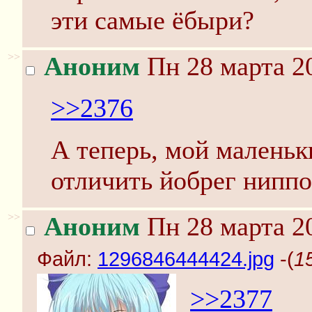
эти самые ёбыри?
>>
Аноним
Пн 28 марта 20
>>2376
А теперь, мой маленьк
отличить йобрег ниппо
>>
Аноним
Пн 28 марта 20
Файл:
1296846444424.jpg
-(
1
>>2377