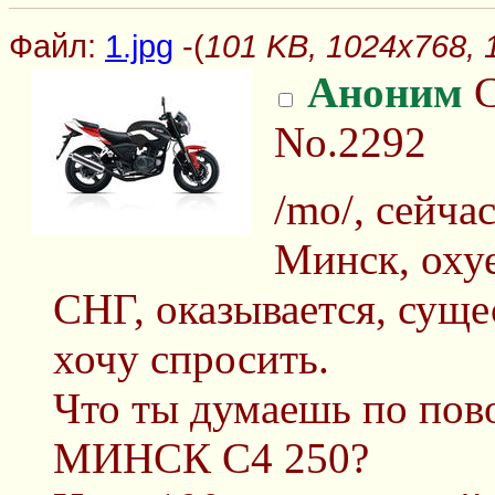
Файл:
1.jpg
-(
101 KB, 1024x768, 1
Аноним
С
No.2292
/mo/, сейча
Минск, охуе
СНГ, оказывается, суще
хочу спросить.
Что ты думаешь по пово
МИНСК С4 250?