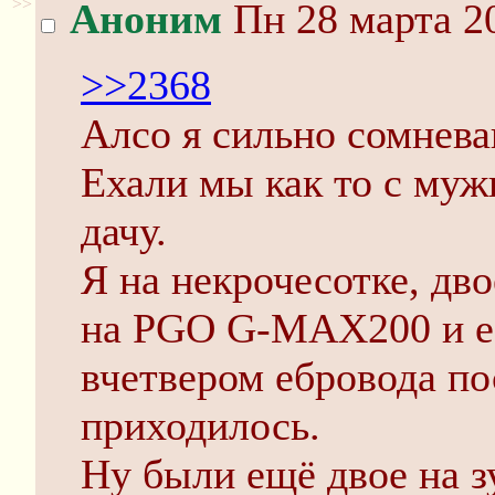
>>
Аноним
Пн 28 марта 20
>>2368
Алсо я сильно сомнева
Ехали мы как то с муж
дачу.
Я на некрочесотке, дв
на PGO G-MAX200 и еб
вчетвером ебровода по
приходилось.
Ну были ещё двое на з