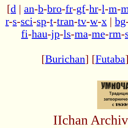
[
d
|
an
-
b
-
bro
-
fr
-
gf
-
hr
-
l
-
m
-
m
r
-
s
-
sci
-
sp
-
t
-
tran
-
tv
-
w
-
x
|
bg
fi
-
hau
-
jp
-
ls
-
ma
-
me
-
rm
-
[
Burichan
] [
Futaba
IIchan Arch