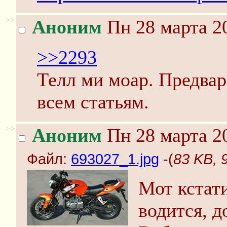
>>
Аноним
Пн 28 марта 20
>>2293
Телл ми моар. Предва
всем статьям.
>>
Аноним
Пн 28 марта 20
Файл:
693027_1.jpg
-(
83 KB, 
Мот кстати
водится, д