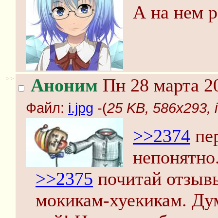
А на нем р
>>
Аноним
Пн 28 марта 20
Файл:
i.jpg
-(
25 KB, 586x293, i
>>2374
пер
непонятно
>>2375
почитай отзывы
мокикам-хуекикам. Ду