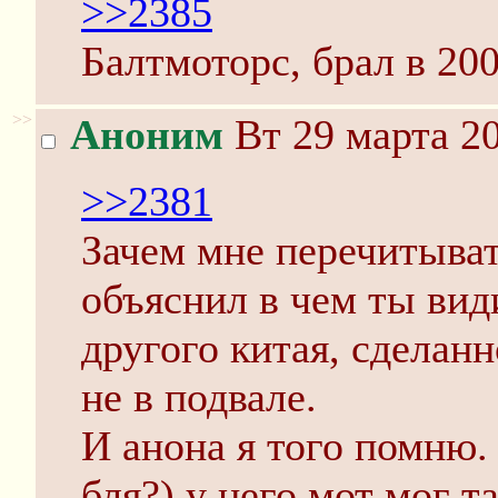
>>2385
Балтмоторс, брал в 20
>>
Аноним
Вт 29 марта 20
>>2381
Зачем мне перечитыват
объяснил в чем ты ви
другого китая, сделанн
не в подвале.
И анона я того помню.
бля?) у него мот мог т