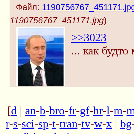
Файл:
1190756767_451171.jp
1190756767_451171.jpg
)
>>3023
... как будто
[
d
|
an
-
b
-
bro
-
fr
-
gf
-
hr
-
l
-
m
-
m
r
-
s
-
sci
-
sp
-
t
-
tran
-
tv
-
w
-
x
|
bg