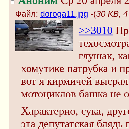
Аноним
Ср 20 апреля 2
Файл:
doroga11.jpg
-(
30 KB, 4
>>3010
При
техосмотр
глушак, ка
хомутике патрубка и п
вот я кирмичей высрал
мотоциклов башка не о
Характерно, сука, друг
эта депутатская блядь