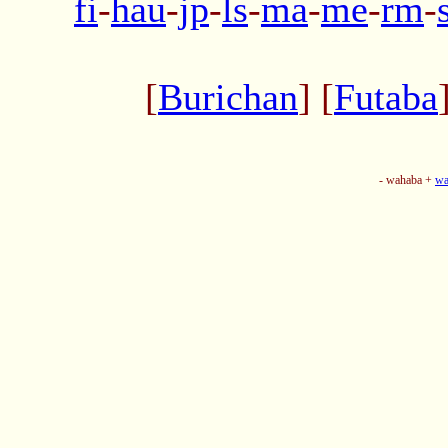
fi
-
hau
-
jp
-
ls
-
ma
-
me
-
rm
-
[
Burichan
] [
Futaba
- wahaba +
wa