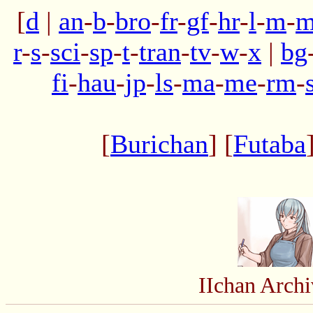
[
d
|
an
-
b
-
bro
-
fr
-
gf
-
hr
-
l
-
m
-
m
r
-
s
-
sci
-
sp
-
t
-
tran
-
tv
-
w
-
x
|
bg
fi
-
hau
-
jp
-
ls
-
ma
-
me
-
rm
-
[
Burichan
] [
Futaba
IIchan Arc