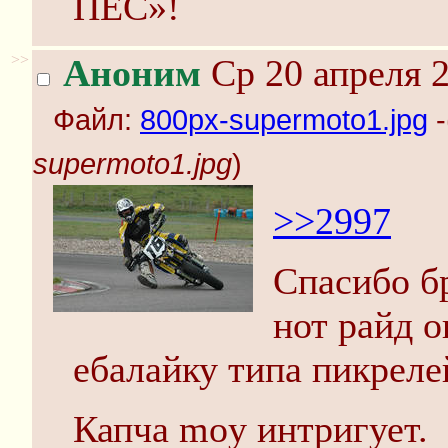
ПЁС»!
>>
Аноним
Ср 20 апреля 2
Файл:
800px-supermoto1.jpg
-
supermoto1.jpg
)
>>2997
Спасибо бр
нот райд 
ебалайку типа пикреле
Капча moy интригует.