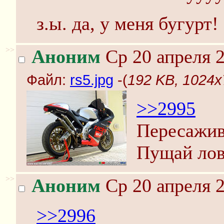
з.ы. да, у меня бугурт!
>>
Аноним
Ср 20 апреля 2
Файл:
rs5.jpg
-(
192 KB, 1024x7
>>2995
Пересажив
Пущай лов
>>
Аноним
Ср 20 апреля 2
>>2996