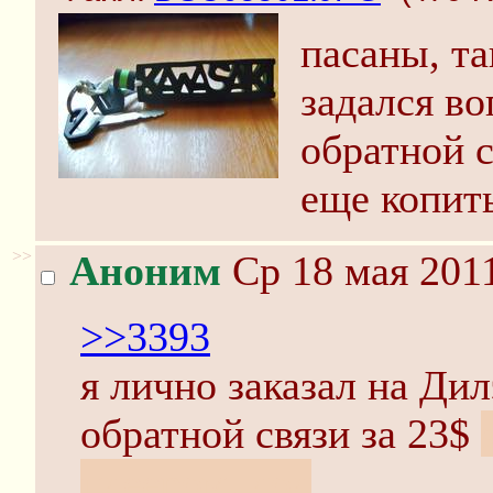
пасаны, та
задался во
обратной с
еще копить
>>
Аноним
Ср 18 мая 2011
>>3393
я лично заказал на Ди
обратной связи за 23$
плеером, лол