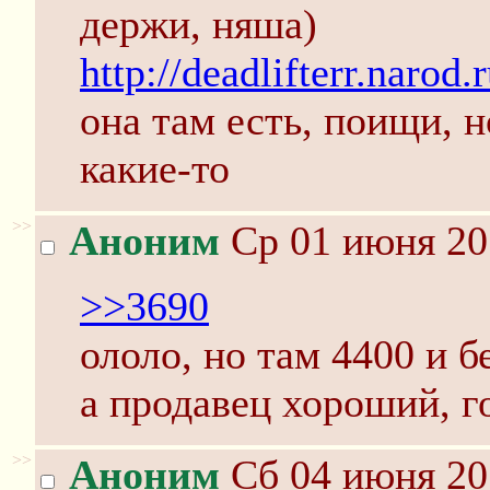
держи, няша)
http://deadlifterr.narod.
она там есть, поищи, 
какие-то
>>
Аноним
Ср 01 июня 20
>>3690
ололо, но там 4400 и б
а продавец хороший, г
>>
Аноним
Сб 04 июня 20