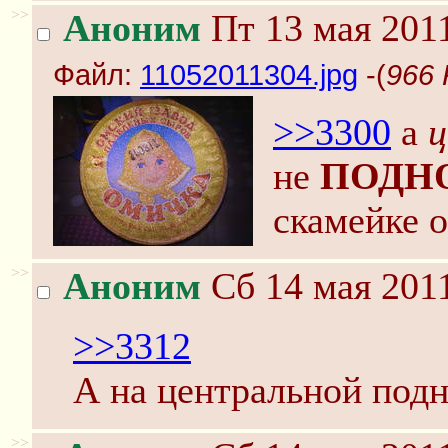
>>
Аноним
Пт 13 мая 2011
Файл:
11052011304.jpg
-(
966 
>>3300
а
ц
не
ПОДН
скамейке 
>>
Аноним
Сб 14 мая 2011
>>3312
А на центральной подн
>>