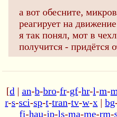
а вот обесните, микро
реагирует на движение
я так понял, мот в чех
получится - придётся 
[
d
|
an
-
b
-
bro
-
fr
-
gf
-
hr
-
l
-
m
-
m
r
-
s
-
sci
-
sp
-
t
-
tran
-
tv
-
w
-
x
|
bg
fi
-
hau
-
jp
-
ls
-
ma
-
me
-
rm
-