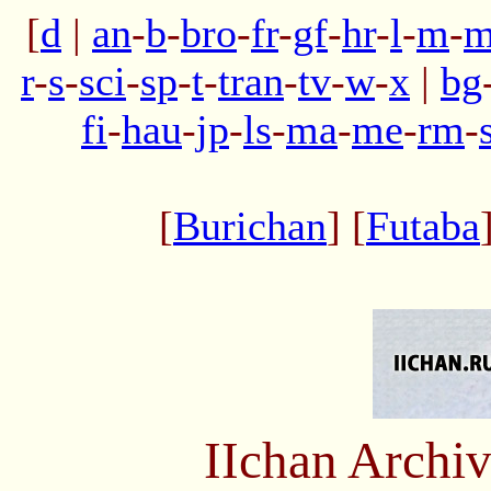
[
d
|
an
-
b
-
bro
-
fr
-
gf
-
hr
-
l
-
m
-
m
r
-
s
-
sci
-
sp
-
t
-
tran
-
tv
-
w
-
x
|
bg
fi
-
hau
-
jp
-
ls
-
ma
-
me
-
rm
-
[
Burichan
] [
Futaba
IIchan Arch