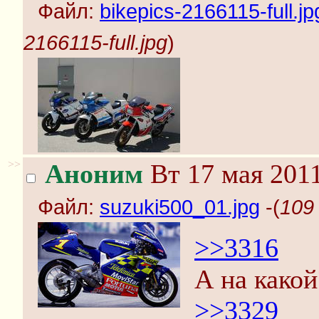
Файл:
bikepics-2166115-full.jp
2166115-full.jpg
)
>>
Аноним
Вт 17 мая 2011
Файл:
suzuki500_01.jpg
-(
109
>>3316
А на како
>>3329