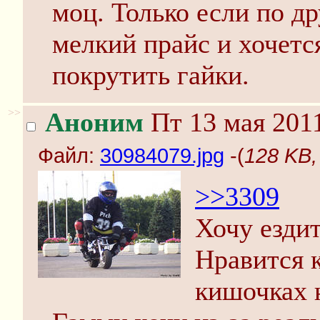
моц. Только если по д
мелкий прайс и хочет
покрутить гайки.
>>
Аноним
Пт 13 мая 2011
Файл:
30984079.jpg
-(
128 KB,
>>3309
Хочу ездит
Нравится 
кишочках 