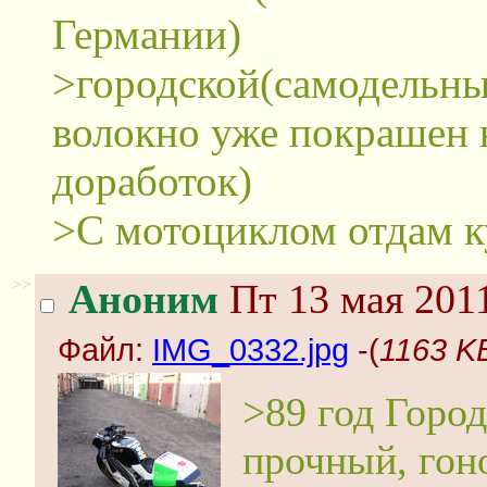
Германии)
>городской(самодельны
волокно уже покрашен 
доработок)
>С мотоциклом отдам к
>>
Аноним
Пт 13 мая 2011
Файл:
IMG_0332.jpg
-(
1163 K
>89 год Горо
прочный, гон