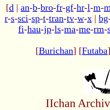
[
d
|
an
-
b
-
bro
-
fr
-
gf
-
hr
-
l
-
m
-
m
r
-
s
-
sci
-
sp
-
t
-
tran
-
tv
-
w
-
x
|
bg
fi
-
hau
-
jp
-
ls
-
ma
-
me
-
rm
-
[
Burichan
] [
Futaba
IIchan Arch