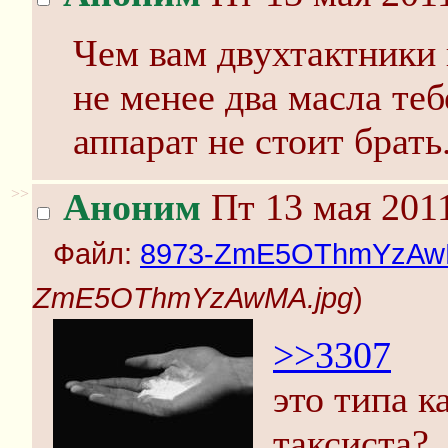
Чем вам двухтактники 
не менее два масла те
аппарат не стоит брать
>>
Аноним
Пт 13 мая 2011
Файл:
8973-ZmE5OThmYzAw
ZmE5OThmYzAwMA.jpg
)
>>3307
это типа к
таксиста?