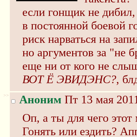
если гонщик не дибил,
в постоянной боевой го
риск нарваться на запи
но аргументов за "не б
еще ни от кого не слыш
ВОТ Ё ЭВИДЭНС?
, бл
>>
Аноним
Пт 13 мая 2011
Оп, а ты для чего этот
Гонять или ездить? Ап