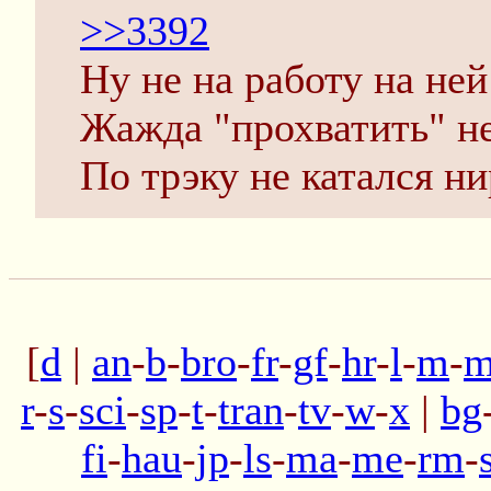
>>3392
Ну не на работу на ней
Жажда "прохватить" н
По трэку не катался ни
[
d
|
an
-
b
-
bro
-
fr
-
gf
-
hr
-
l
-
m
-
m
r
-
s
-
sci
-
sp
-
t
-
tran
-
tv
-
w
-
x
|
bg
fi
-
hau
-
jp
-
ls
-
ma
-
me
-
rm
-