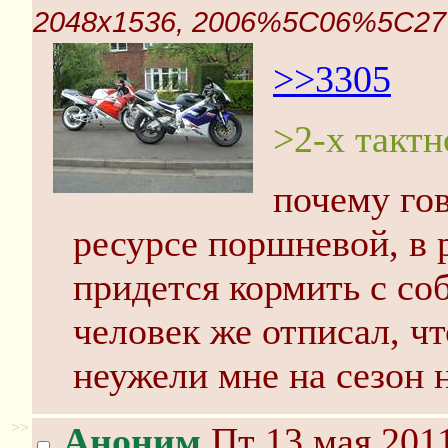
2048x1536, 2006%5C06%5C27%5
>>3305
>2-х тактн
почему гов
ресурсе поршневой, в 
придется кормить с со
человек же отписал, чт
неужели мне на сезон 
>>
Аноним
Пт 13 мая 2011