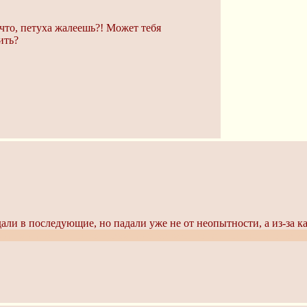
что, петуха жалеешь?! Может тебя
ить?
падали в последующие, но падали уже не от неопытности, а из-за
-да, я знаю, шины во-время надо менять, но так вышло, что не у