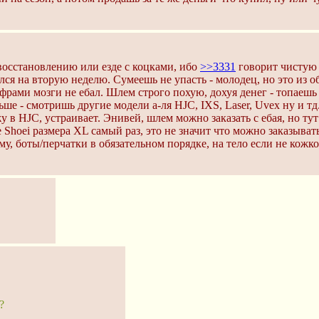
 восстановлению или езде с коцками, ибо
>>3331
говорит чистую п
лся на вторую неделю. Сумеешь не упасть - молодец, но это из о
офрами мозги не ебал. Шлем строго похую, дохуя денег - топаешь
ьше - смотришь другие модели а-ля HJC, IXS, Laser, Uvex ну и т
 в HJC, устраивает. Энивей, шлем можно заказать с ебая, но тут
бе Shoei размера XL самый раз, это не значит что можно заказыват
, боты/перчатки в обязательном порядке, на тело если не кожко
?