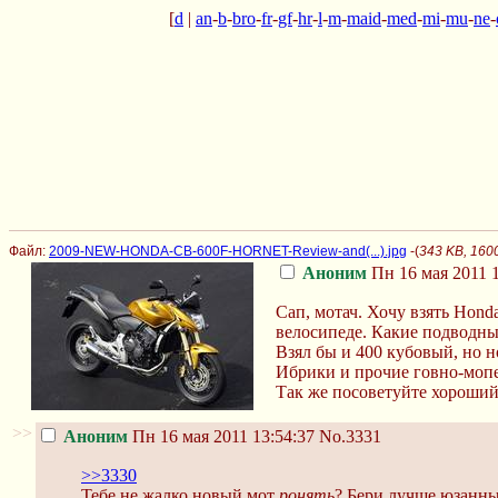
[
d
|
an
-
b
-
bro
-
fr
-
gf
-
hr
-
l
-
m
-
maid
-
med
-
mi
-
mu
-
ne
-
Файл:
2009-NEW-HONDA-CB-600F-HORNET-Review-and(...).jpg
-(
343 KB, 160
Аноним
Пн 16 мая 2011 1
Сап, мотач. Хочу взять Hond
велосипеде. Какие подводн
Взял бы и 400 кубовый, но н
Ибрики и прочие говно-мопе
Так же посоветуйте хороший
>>
Аноним
Пн 16 мая 2011 13:54:37
No.3331
>>3330
Тебе не жалко новый мот
ронять
? Бери лучше юзанный