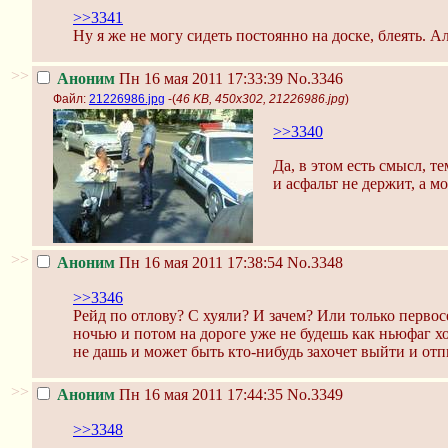
>>3341
Ну я же не могу сидеть постоянно на доске, блеять. А
>>
Аноним
Пн 16 мая 2011 17:33:39
No.3346
Файл:
21226986.jpg
-(
46 KB, 450x302, 21226986.jpg
)
>>3340
Да, в этом есть смысл, т
и асфальт не держит, а м
>>
Аноним
Пн 16 мая 2011 17:38:54
No.3348
>>3346
Рейд по отлову? С хуяли? И зачем? Или только перво
ночью и потом на дороге уже не будешь как ньюфаг хо
не дашь и может быть кто-нибудь захочет выйти и от
>>
Аноним
Пн 16 мая 2011 17:44:35
No.3349
>>3348