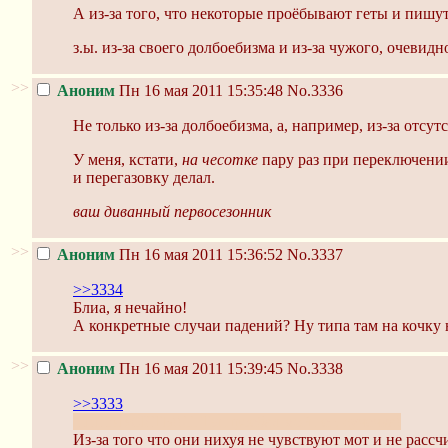
А из-за того, что некоторые проёбывают геты и пишут
з.ы. из-за своего долбоебизма и из-за чужого, очевидн
>>
Аноним
Пн 16 мая 2011 15:35:48
No.3336
Не только из-за долбоебизма, а, например, из-за отс
У меня, кстати,
на чесотке
пару раз при переключении 
и перегазовку делал.
ваш диванный первосезонник
>>
Аноним
Пн 16 мая 2011 15:36:52
No.3337
>>3334
Блиа, я нечайно!
А конкретные случаи падений? Ну типа там на кочку на
>>
Аноним
Пн 16 мая 2011 15:39:45
No.3338
>>3333
НЕНАВСИТЬ!!11 Ты проебал мой гет, сучечка!
Из-за того что они нихуя не чувствуют мот и не рас