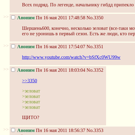
Всех подряд. По легенде, начальнику гибдд припекло г
>>
Аноним
Пн 16 мая 2011 17:48:58
No.3350
Шершень600, конечно, несколько зеловат (все-таки мот
его не уронишь в первый сезон. Есть же люди, кто пе
>>
Аноним
Пн 16 мая 2011 17:54:07
No.3351
http://www.youtube.com/watch?v=bSfXc0WU99w
>>
Аноним
Пн 16 мая 2011 18:03:04
No.3352
>>3350
>зеловат
>зеловат
>зеловат
>зеловат
ЩИТО?
>>
Аноним
Пн 16 мая 2011 18:56:37
No.3353