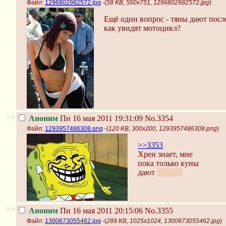
Файл:
1296802982572.jpg
-(
58 KB, 500x751, 1296802982572.jpg
)
Ещё один вопрос - тяны дают посл
как увидят мотоцикл?
>>
Аноним
Пн 16 мая 2011 19:31:09
No.3354
Файл:
1293957486308.png
-(
120 KB, 300x200, 1293957486308.png
)
>>3353
Хрен знает, мне
пока только куны
дают
не беру
>>
Аноним
Пн 16 мая 2011 20:15:06
No.3355
Файл:
1300673055462.jpg
-(
289 KB, 1025x1024, 1300673055462.jpg
)