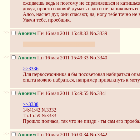
ожидаешь ведь и поэтому не справляешься и катишься
дохуя, просто головой думать надо и не паниковать ес
Алсо, насчет дуг, они спасают, да, ногу тебе точно н
Удачи тебе, проебщик.
>>
Аноним
Пн 16 мая 2011 15:48:33
No.3339
Здесь кто-то собирался брать гет?
>>
Аноним
Пн 16 мая 2011 15:49:33
No.3340
>>3336
Для первосезонника я бы посоветовал набираться о
опыта можно набраться, например привыкнуть к моту, 
>>
Аноним
Пн 16 мая 2011 15:49:55
No.3341
>>3338
14:41:42 №3332
15:15:59 №3333
Прошло полчаса, так что не пизди - ты сам его проеба
>>
Аноним
Пн 16 мая 2011 16:00:34
No.3342