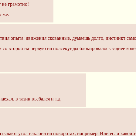
 не грамотно!
о же.
утствия опыта: движения скованные, думаешь долго, инстинкт само
со второй на первую на полсекунды блокировалось заднее колесо
ехал, в тазик въебался и т.д.
считывают угол наклона на поворотах, например. Или если како