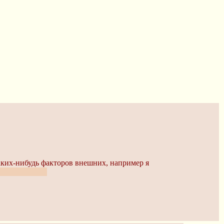
 каких-нибудь факторов внешних, например я
спел поменять.