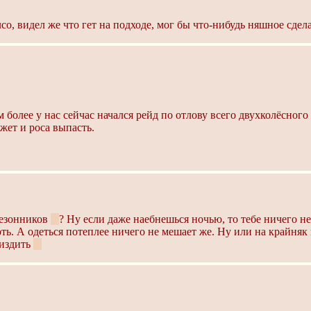
лсо, видел же что гет на подходе, мог бы что-нибудь няшное сдела
ем более у нас сейчас начался рейд по отлову всего двухколёсного
ожет и роса выпасть.
сезонников
:3
? Ну если даже наебнешься ночью, то тебе ничего н
ть. А одеться потеплее ничего не мешает же. Ну или на крайняк 
пиздить
:3