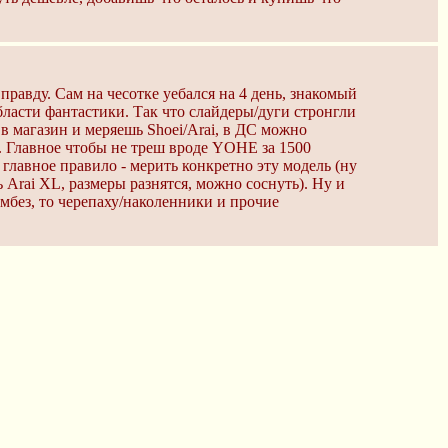
равду. Сам на чесотке уебался на 4 день, знакомый
бласти фантастики. Так что слайдеры/дуги стронгли
 в магазин и меряешь Shoei/Arai, в ДС можно
д. Главное чтобы не треш вроде YOHE за 1500
 главное правило - мерить конкретно эту модель (ну
ь Arai XL, размеры разнятся, можно соснуть). Ну и
мбез, то черепаху/наколенники и прочие