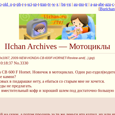
o
-
old_o
-
p
-
ph
-
r
-
s
-
sci
-
sp
-
t
-
tran
-
tv
-
w
-
x
|
bg
-
vg
|
au
-
mo
-
tr
|
a
-
aa
-
abe
-
azu
-
c
[
Burichan
IIchan Archives — Мотоциклы
0x1067, 2009-NEW-HONDA-CB-600F-HORNET-Review-and(...).jpg
)
0:18:37
No.3330
a CB 600 F Hornet. Новичок в мотоциклах. Один раз ездил(водите
ые камни?
овых в пидарашке нету, а ебаться со старым мне не хочется.
ды не предлагать.
 вместительный кофр и хороший шлем под достаточно большую 
 на сезон, а потом продашь за те же деньги что купил, ну или ч