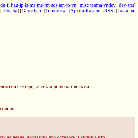
-
dn
-
fi
-
hau
-
jp
-
ls
-
ma
-
me
-
rm
-
sos
-
tan
-
to
-
vn
|
misc
-
tenma
-
vndev
|
dev
-
stat
]
] [
Futaba
] [
Gurochan
] [
Tomorrow
] [
Архив
-
Каталог
-
RSS
] [
Главная
]
лем) на скутере, очень хорошо катаюсь на
голову.
уть дешевле, добавишь что осталось и купишь что