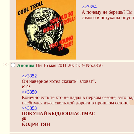
>>3354
А почему не берёшь? Ты 
самого в петуханы опуст
>>
Аноним
Пн 16 мая 2011 20:15:19
No.3356
>>3352
Он наверное хотел сказать "зловат".
К.О.
>>3350
Конечно есть те кто не падал в первом сезоне, зато 
наебнулся из-за скользкой дороги в прошлом сезоне,
да
>>3353
ПОКУПАЙ БЫДЛОПЛАСТМАС
@
КОДРИ ТЯН