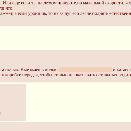
. Или еще если ты на
резком
повороте,на маленькой скорости, 
ли что.
е зажмет, а если уронишь, то из-за дуг его легче поднять естест
пыта ночью. Выезжаешь ночью
если нехуя делать конечно
и катаеш
к коробке передач, чтобы сталью не окатывать остальных водите
л.