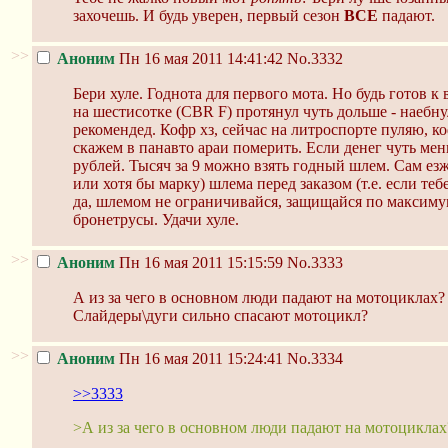
захочешь. И будь уверен, первый сезон
ВСЕ
падают.
>>
Аноним
Пн 16 мая 2011 14:41:42
No.3332
Бери хуле. Годнота для первого мота. Но будь готов к
на шестисотке (CBR F) протянул чуть дольше - наебну
рекомендед. Кофр хз, сейчас на литроспорте пуляю, к
скажем в панавто араи померить. Если денег чуть мен
рублей. Тысяч за 9 можно взять годный шлем. Сам езжу
или хотя бы марку) шлема перед заказом (т.е. если те
да, шлемом не ограничивайся, защищайся по максимуму
бронетрусы. Удачи хуле.
>>
Аноним
Пн 16 мая 2011 15:15:59
No.3333
А из за чего в основном люди падают на мотоциклах?
Слайдеры\дуги сильно спасают мотоцикл?
>>
Аноним
Пн 16 мая 2011 15:24:41
No.3334
>>3333
>А из за чего в основном люди падают на мотоциклах