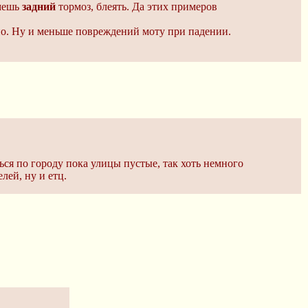
жмешь
задний
тормоз, блеять. Да этих примеров
венно. Ну и меньше повреждений моту при падении.
ься по городу пока улицы пустые, так хоть немного
лей, ну и етц.