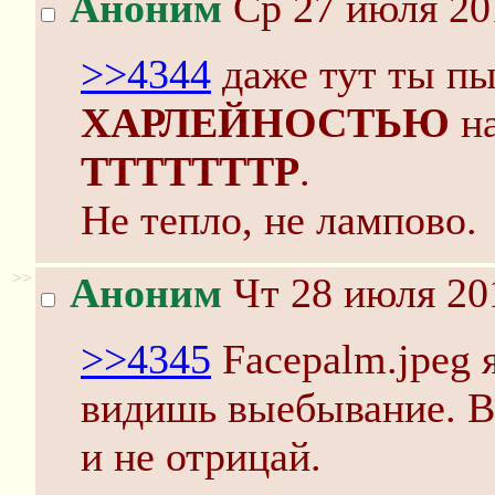
Аноним
Ср 27 июля 20
>>4344
даже тут ты пы
ХАРЛЕЙНОСТЬЮ
на
ТТТТТТТР
.
Не тепло, не лампово.
>>
Аноним
Чт 28 июля 20
>>4345
Facepalm.jpeg я
видишь выебывание
и не отрицай.