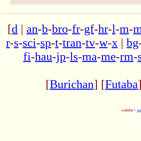
[
d
|
an
-
b
-
bro
-
fr
-
gf
-
hr
-
l
-
m
-
m
r
-
s
-
sci
-
sp
-
t
-
tran
-
tv
-
w
-
x
|
bg
fi
-
hau
-
jp
-
ls
-
ma
-
me
-
rm
-
[
Burichan
] [
Futaba
- wahaba +
wa