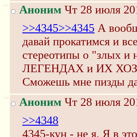
>>
Аноним
Чт 28 июля 20
>>4345
>>4345
А вообщ
давай прокатимся и вс
стереотипы о "злых и
ЛЕГЕНДАХ и ИХ ХО
Сможешь мне пизды дат
>>
Аноним
Чт 28 июля 20
>>4348
4345-кун - не я. Я в э