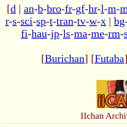
[
d
|
an
-
b
-
bro
-
fr
-
gf
-
hr
-
l
-
m
-
m
r
-
s
-
sci
-
sp
-
t
-
tran
-
tv
-
w
-
x
|
bg
fi
-
hau
-
jp
-
ls
-
ma
-
me
-
rm
-
[
Burichan
] [
Futaba
IIchan Arc