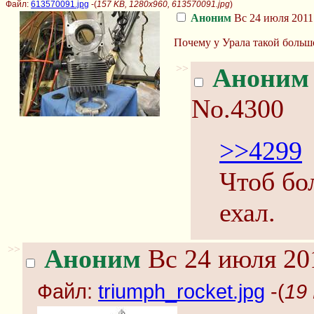
Файл:
613570091.jpg
-(
157 KB, 1280x960, 613570091.jpg
)
Аноним
Вс 24 июля 2011 
Почему у Урала такой большо
>>
Аноним
No.4300
>>4299
Чтоб бо
ехал.
>>
Аноним
Вс 24 июля 20
Файл:
triumph_rocket.jpg
-(
19 