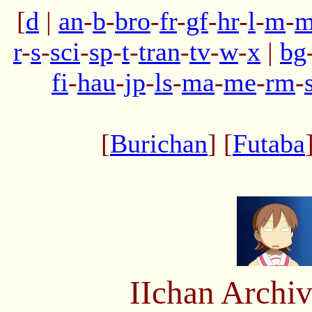
[
d
|
an
-
b
-
bro
-
fr
-
gf
-
hr
-
l
-
m
-
m
r
-
s
-
sci
-
sp
-
t
-
tran
-
tv
-
w
-
x
|
bg
fi
-
hau
-
jp
-
ls
-
ma
-
me
-
rm
-
[
Burichan
] [
Futaba
IIchan Arch