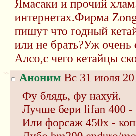
Ямасаки и прочий хлам
интернетах.Фирма Zong
пишут что годный кета
или не брать?Уж очень 
Алсо,с чего кетайцы ск
>>
Аноним
Вс 31 июля 20
Фу блядь, фу нахуй.
Лучше бери lifan 400 -
Или форсаж 450х - ко
Либо bm200 enduro/mot