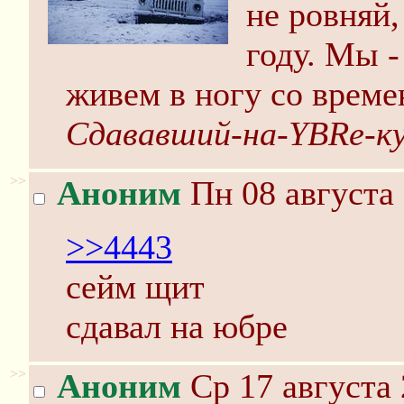
не ровняй,
году. Мы -
живем в ногу со време
Сдававший-на-YBRе-к
>>
Аноним
Пн 08 августа 
>>4443
сейм щит
сдавал на юбре
>>
Аноним
Ср 17 августа 