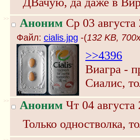
ДВачую, да даже в Вир
>>
Аноним
Ср 03 августа 
Файл:
cialis.jpg
-(
132 KB, 700x5
>>4396
Виагра - 
Сиалис, то
>>
Аноним
Чт 04 августа 
Только одностволка, то