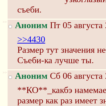
съеби.
>>
Аноним
Пт 05 августа 
>>4430
Размер тут значения н
Съеби-ка лучше ты.
>>
Аноним
Сб 06 августа 
**КО**_какбэ намемает
размер как раз имеет з