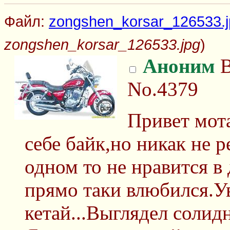
Файл:
zongshen_korsar_126533.j
zongshen_korsar_126533.jpg
)
Аноним
В
No.4379
Привет мот
себе байк,но никак не 
одном то не нравится в 
прямо таки влюбился.Ув
кетай...Выглядел солид