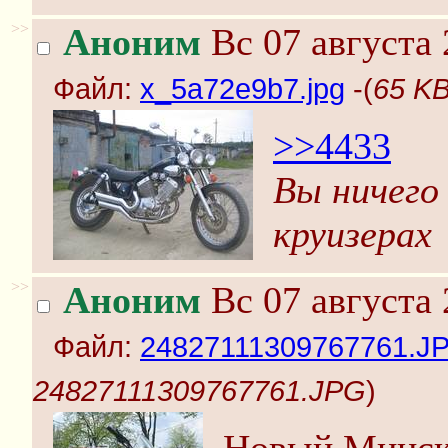
>>
Аноним
Вс 07 августа 
Файл:
x_5a72e9b7.jpg
-(
65 KB
>>4433
Вы ничего
круизерах
>>
Аноним
Вс 07 августа 
Файл:
24827111309767761.J
24827111309767761.JPG
)