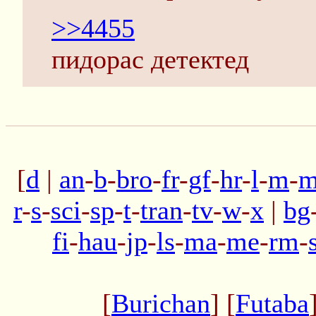
>>4455
пидорас детектед
[
d
|
an
-
b
-
bro
-
fr
-
gf
-
hr
-
l
-
m
-
m
r
-
s
-
sci
-
sp
-
t
-
tran
-
tv
-
w
-
x
|
bg
fi
-
hau
-
jp
-
ls
-
ma
-
me
-
rm
-
[
Burichan
] [
Futaba