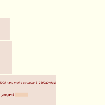
2008-moto-morini-scramble-5_1600x0w.jpg
)
м увидел?
тонко :3