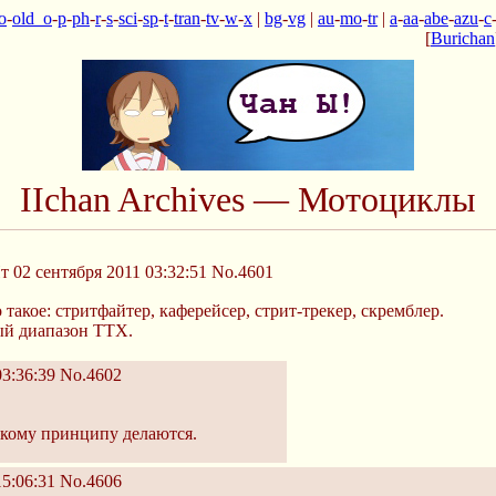
o
-
old_o
-
p
-
ph
-
r
-
s
-
sci
-
sp
-
t
-
tran
-
tv
-
w
-
x
|
bg
-
vg
|
au
-
mo
-
tr
|
a
-
aa
-
abe
-
azu
-
c
[
Burichan
IIchan Archives — Мотоциклы
 02 сентября 2011 03:32:51
No.4601
такое: стритфайтер, каферейсер, стрит-трекер, скремблер.
ый диапазон ТТХ.
3:36:39
No.4602
акому принципу делаются.
5:06:31
No.4606