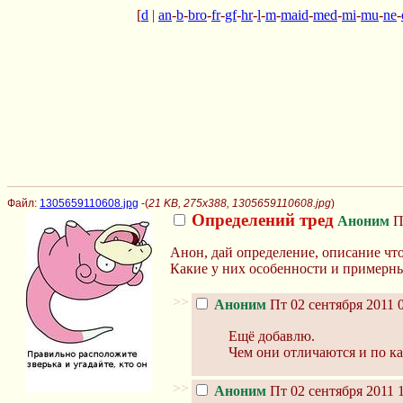
[
d
|
an
-
b
-
bro
-
fr
-
gf
-
hr
-
l
-
m
-
maid
-
med
-
mi
-
mu
-
ne
-
Файл:
1305659110608.jpg
-(
21 KB, 275x388, 1305659110608.jpg
)
Определений тред
Аноним
Пт
Анон, дай определение, описание что 
Какие у них особенности и примерн
>>
Аноним
Пт 02 сентября 2011 0
Ещё добавлю.
Чем они отличаются и по к
>>
Аноним
Пт 02 сентября 2011 1