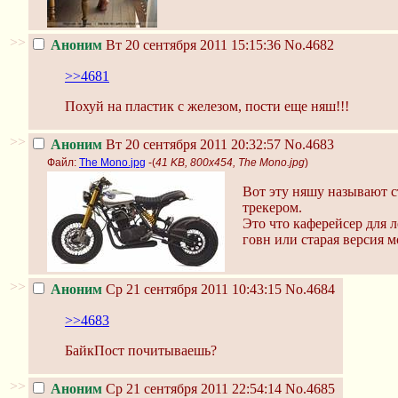
>>
Аноним
Вт 20 сентября 2011 15:15:36
No.4682
>>4681
Похуй на пластик с железом, пости еще няш!!!
>>
Аноним
Вт 20 сентября 2011 20:32:57
No.4683
Файл:
The Mono.jpg
-(
41 KB, 800x454, The Mono.jpg
)
Вот эту няшу называют с
трекером.
Это что каферейсер для 
говн или старая версия м
>>
Аноним
Ср 21 сентября 2011 10:43:15
No.4684
>>4683
БайкПост почитываешь?
>>
Аноним
Ср 21 сентября 2011 22:54:14
No.4685