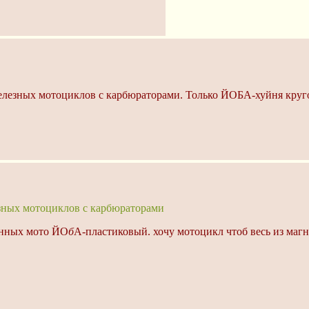
железных мотоциклов с карбюраторами. Только ЙОБА-хуйня круг
зных мотоциклов с карбюраторами
енных мото ЙО
б
А-пластиковый. хочу мотоцикл чтоб весь из маг