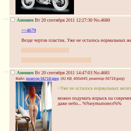
>>
Аноним
Вт 20 сентября 2011 12:27:30
No.4680
>>4679
Везде чертов пластик. Уже не осталось нормальных 
Триумфап-фап-фап-фап
в Омске сегодня кислотный дождь
>>
Аноним
Вт 20 сентября 2011 14:47:03
No.4681
Файл:
реактор-56718.jpeg
-(
91 KB, 400x645, реактор-56718.jpeg
)
>Уже не осталось нормальных желе
можно подумать впрыск на соврем
даже небо... %%ну
ты
понел%%