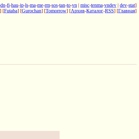
-
dn
-
fi
-
hau
-
jp
-
ls
-
ma
-
me
-
rm
-
sos
-
tan
-
to
-
vn
|
misc
-
tenma
-
vndev
|
dev
-
stat
]
] [
Futaba
] [
Gurochan
] [
Tomorrow
] [
Архив
-
Каталог
-
RSS
] [
Главная
]