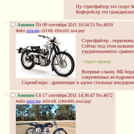
Ну стритфайтер это спорт б
Коферейсер это гражданский
>>
Аноним
Пт 09 сентября 2011 10:54:53
No.4659
Файл:
scra.jpg
-(
33 KB, 450x333, scra.jpg
)
Стритфайтер - первонача
Сейчас под этим назван
ухудшенными(по сравнени
>стрит-трекер
Впервые слышу. МБ борд
современных велодромов 
Скремблеры - древнющие и адски стильные внедорож
>>
Аноним
Сб 17 сентября 2011 14:36:47
No.4672
Файл:
eso2.jpg
-(
618 KB, 1280x960, eso2.jpg
)