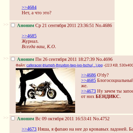
>>4684
Нет, а что это?
>>
Аноним
Ср 21 сентября 2011 23:36:51
No.4686
>>4685
Журнал.
Всегда ваш, К.О.
>>
Аноним
Пн 26 сентября 2011 18:27:39
No.4696
Файл:
caferacer-triumph-thruxton-two-ivo-tschu(...).jpg
-(
113 KB, 530x400,
>>4686
O'rly?
>>4685
Блогосоциальный
же.
>>4673
Ну зачем ты зап
от них
БЕНДИКС
.
>>
Аноним
Вс 09 октября 2011 16:53:41
No.4752
>>4673
Няша, я фапаю на нее до кровавых ладоней. Б