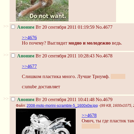
>>
Аноним
Вт 20 сентября 2011 01:19:59
No.4677
>>4676
Но почему? Выглядит
модно и молодежно
ведь.
>>
Аноним
Вт 20 сентября 2011 10:28:43
No.4678
>>4677
Слишком пластика много. Лучше Триумф.
ИМХО
c:unube доставляет
>>
Аноним
Вт 20 сентября 2011 10:41:48
No.4679
Файл:
2008-moto-morini-scramble-5_1600x0w.jpg
-(
99 KB, 1600x1075, 
>>4678
Омич, ты где пластик та
С:chaiply