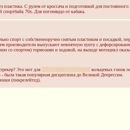
ез пластика. С рулем от кроссача и подготовкой для постоянного
 спортбайк 70х. Для погоняццо от кабака.
льно спорт с собственноручно снятым пластиком и посадкой, пе
ием производители выпускают невнятную хуиту с дефорсирова
ю со спортом) тормозами и ходовой, на выходе мотоцикл оказыв
трекер? Это мот для
посетителей имиджборд
кольцевых гонок п
- была такая популярная дисциплина до Великой Депрессии.
ники (пикрелейтед).