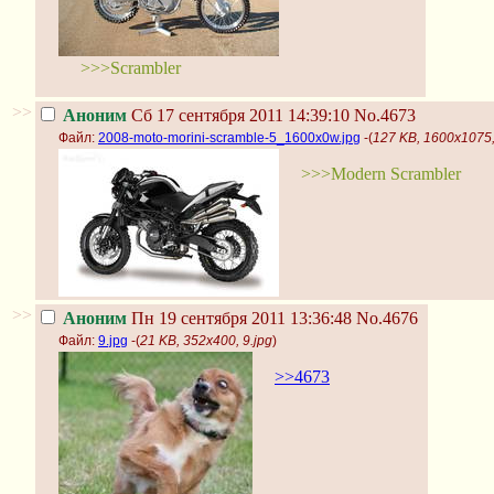
>>>Scrambler
>>
Аноним
Сб 17 сентября 2011 14:39:10
No.4673
Файл:
2008-moto-morini-scramble-5_1600x0w.jpg
-(
127 KB, 1600x1075,
>>>Modern Scrambler
>>
Аноним
Пн 19 сентября 2011 13:36:48
No.4676
Файл:
9.jpg
-(
21 KB, 352x400, 9.jpg
)
>>4673