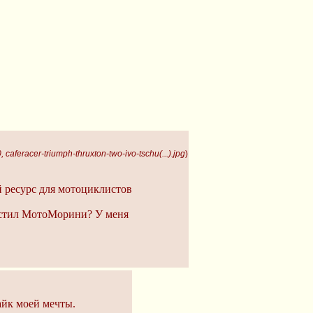
 caferacer-triumph-thruxton-two-ivo-tschu(...).jpg
)
 ресурс для мотоциклистов
остил МотоМорини? У меня
айк моей мечты.