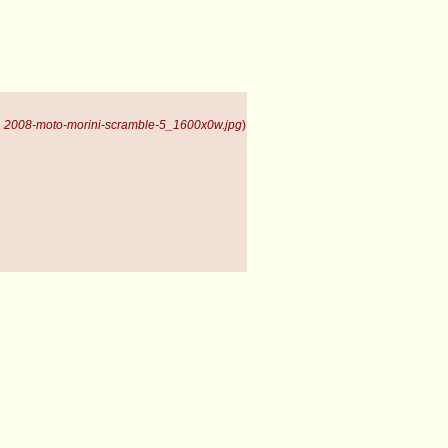
 2008-moto-morini-scramble-5_1600x0w.jpg
)