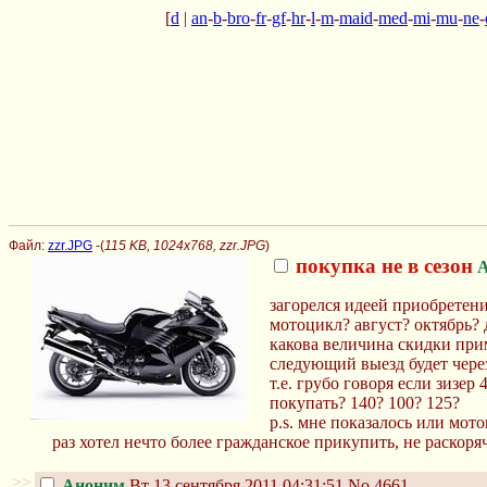
[
d
|
an
-
b
-
bro
-
fr
-
gf
-
hr
-
l
-
m
-
maid
-
med
-
mi
-
mu
-
ne
-
Файл:
zzr.JPG
-(
115 KB, 1024x768, zzr.JPG
)
покупка не в сезон
загорелся идеей приобретени
мотоцикл? август? октябрь? 
какова величина скидки прим
следующий выезд будет через
т.е. грубо говоря если зизер
покупать? 140? 100? 125?
p.s. мне показалось или мот
раз хотел нечто более гражданское прикупить, не раскоря
>>
Аноним
Вт 13 сентября 2011 04:31:51
No.4661