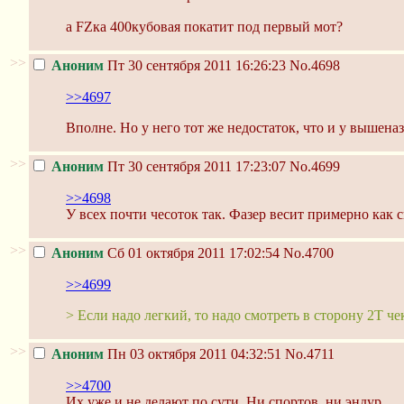
а FZка 400кубовая покатит под первый мот?
>>
Аноним
Пт 30 сентября 2011 16:26:23
No.4698
>>4697
Вполне. Но у него тот же недостаток, что и у вышеназ
>>
Аноним
Пт 30 сентября 2011 17:23:07
No.4699
>>4698
У всех почти чесоток так. Фазер весит примерно как с
>>
Аноним
Сб 01 октября 2011 17:02:54
No.4700
>>4699
> Если надо легкий, то надо смотреть в сторону 2Т че
>>
Аноним
Пн 03 октября 2011 04:32:51
No.4711
>>4700
Их уже и не делают по сути. Ни спортов, ни эндур.