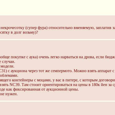
 некрочесотку (супер фура) относительно вменяемую, заплатив з
сятку в долг возьму)?
бще покупке с аука) очень легко нарваться на дрова, если бюдж
е случаи.
 модели.
1) с аукциона через тот же семпермото. Можно взять аппарат 
роблемами.
ящего контейнеры с моцами, у вас в питере, с которым договор
зять NC39. Там стооит ориентироваться на цены в 180к йен за 
оде как фиксированная от аукционной цены.
 не нужен.