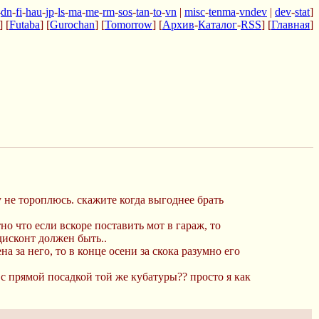
-
dn
-
fi
-
hau
-
jp
-
ls
-
ma
-
me
-
rm
-
sos
-
tan
-
to
-
vn
|
misc
-
tenma
-
vndev
|
dev
-
stat
]
] [
Futaba
] [
Gurochan
] [
Tomorrow
] [
Архив
-
Каталог
-
RSS
] [
Главная
]
 не тороплюсь. скажите когда выгоднее брать
о что если вскоре поставить мот в гараж, то
дисконт должен быть..
а за него, то в конце осени за скока разумно его
с прямой посадкой той же кубатуры?? просто я как