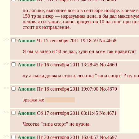
по логике, выгоднее всего в сентябре-ноябре. к зиме 
150 тр за зизер — неразумная цена, я бы дал максимум
ценовая ситуация, плюс процентов 10 на торг. при по
стоит их исправление.
>>
Аноним
Чт 15 сентября 2011 19:18:59
No.4668
Я бы за зизер и 50 не дал, хули он всем так нравится?
>>
Аноним
Пт 16 сентября 2011 13:28:45
No.4669
ну а скока должна стоить чесотка "типа спорт" ? ну по
>>
Аноним
Пт 16 сентября 2011 19:07:00
No.4670
эрэфка же
Suzuki RF 400
>>
Аноним
Сб 17 сентября 2011 03:11:45
No.4671
Чесотка "типа спорт" не нужна.
>>
Аноним
Пт 30 сентября 2011 16:04:57
No.4697