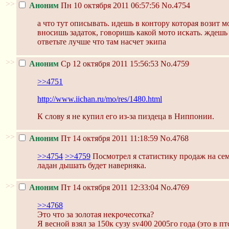
>>
Аноним
Пн 10 октября 2011 06:57:56
No.4754
а что тут описывать. идешь в контору которая возит 
вносишь задаток, говоришь какой мото искать. ждешь
ответьте лучше что там насчет экипа
>>
Аноним
Ср 12 октября 2011 15:56:53
No.4759
>>4751
http://www.iichan.ru/mo/res/1480.html
К слову я не купил его из-за пиздеца в Ниппонии.
>>
Аноним
Пт 14 октября 2011 11:18:59
No.4768
>>4754
>>4759
Посмотрел я статистику продаж на семп
ладан дышать будет наверняка.
>>
Аноним
Пт 14 октября 2011 12:33:04
No.4769
>>4768
Это что за золотая некрочесотка?
Я весной взял за 150к сузу sv400 2005го года (это в пт