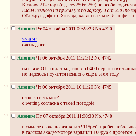
К слову 2Т-спорт (e.g. rgv250/rs250) не особо годится 
Ездил немного на rgv250 (не по городу) и crm250 (по го
Оба жрут дофига. Хотя да, валят и легкие. И нифига н
>>
Аноним
Вт 04 октября 2011 00:28:23
No.4720
>>4697
очень даже
>>
Аноним
Чт 06 октября 2011 11:21:12
No.4742
на связи ОП. отдал задаток за cb400 первого втек-пок
но надеюсь поучится немного еще в этом году.
>>
Аноним
Чт 06 октября 2011 16:11:20
No.4745
сколько весь мот?
c:wetting согласна с твоей погодой
>>
Аноним
Пт 07 октября 2011 11:00:38
No.4748
в смысле скока нефти встал? 115руб. пробег небольшо
в гадском академмоторе зарядили 160руб с пробегом 5