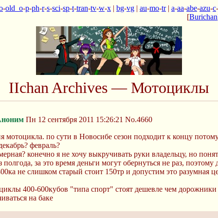
o
-
old_o
-
p
-
ph
-
r
-
s
-
sci
-
sp
-
t
-
tran
-
tv
-
w
-
x
|
bg
-
vg
|
au
-
mo
-
tr
|
a
-
aa
-
abe
-
azu
-
c
[
Burichan
IIchan Archives — Мотоциклы
Аноним
Пн 12 сентября 2011 15:26:21
No.4660
я мотоцикла. по сути в Новосибе сезон подходит к концу потому
декабрь? февраль?
ерная? конечно я не хочу выкручивать руки владельцу, но понятн
 полгода, за это время деньги могут обернуться не раз, поэтому 
 400ка не слишком старый стоит 150тр и допустим это разумная цен
оциклы 400-600кубов "типа спорт" стоят дешевле чем дорожники 
чиваться на баке