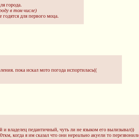
для города.
роду в том числе)
е годятся для первого моца.
оления. пока искал мото погода испортилась((
й и владелец педантичный, чуть ли не языком его вылизывал))
0ткм, когда я им сказал что они нереально акуели то перезвонил