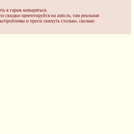
ить в гараж ковыряться.
по скидки ориентируйся на auto.ru, там реальная
ты/проблемы и проси скинуть столько, сколько