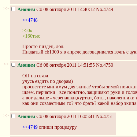
>>
Аноним
Сб 08 октября 2011 14:40:12
No.4749
>>4748
>50к
>160тыс
Просто пиздец, лол.
Пиздатый cb1300 я в апреле договаривался взять с аук
>>
Аноним
Сб 08 октября 2011 14:51:55
No.4750
ОП на связи.
учусь ездить по дворам)
просветите минимум для экипа? чтобы зимой поискать
шлем, перчатки - все понятно, защищают руки и голов
а вот дальше - черепашки,куртки, боты, наколенники и
как они совместимы то? что брать? какой набор экипа
>>
Аноним
Сб 08 октября 2011 16:05:41
No.4751
>>4749
опиши процедуру