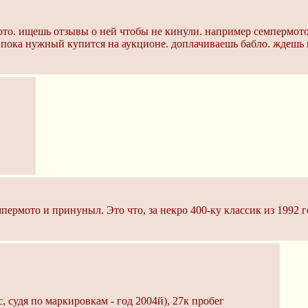
мото. ищешь отзывы о ней чтобы не кинули. например семпермото
 пока нужный купится на аукционе. доплачиваешь бабло. ждешь п
ермото и принуныл. Это что, за некро 400-ку классик из 1992 го
с, судя по маркировкам - год 2004й), 27к пробег