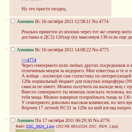
Ну это просто пиздец.
>>
Аноним
Вс 16 октября 2011 12:58:11
No.4774
Реально привезти из японии через тот же семпер мото
доставка в ДС2) 120тыр (ну максимум 130 если еще де
>>
Аноним
Вс 16 октября 2011 14:08:22
No.4775
>>4774
Через семпермото (или любых других посредников и во
отличиным моцем за недорого. Мне известны и те и т
А вобще - посмотри сам статистику по интересующей
120к нормальный бюджет для покупки некрофуры (NC3
смысла не имеет. Можно получить на выходе моц с п
Вместо семпермото ты можешь поискать человека, воз
тебя моца. Можно наверное попробовать тыщь за 130 в
У семпермото довольно высокая коммисия, но зато вр
Впрчем 17 летний NC31 за 120к на мой взгляд нахрен
>>
Аноним
Пн 17 октября 2011 06:29:30
No.4776
Файл:
DSC_9924_1.jpg
-(
352 KB, 681x1024, DSC_9924_1.jpg
)