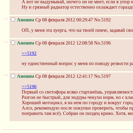
А вот не выдумывай, ничего он не мнет, если в упор н
Ну и грязный радиатор естественно охлаждает гораздо 
>>
Аноним
Ср 08 февраля 2012 00:29:47
No.5192
ОП, у меня эта хуерга, что на твоей пикче, задавай св
>>
Аноним
Ср 08 февраля 2012 12:08:58
No.5196
>>5192
ну единственный вопрос у меня по поводу резвости ра
>>
Аноним
Ср 08 февраля 2012 12:41:17
No.5197
>>5196
Первый со светофора всяко стартанёшь, управляемость
Разгон не быстрый, для эндуры-чекухи норм, но с кла
Хороший мотоцикл, я на нем по городу и вокруг город
Алсо, рекомендую после покупки проверить, чтобы п
поправить там всё). Собран он пиздец криво. Хотя, мо