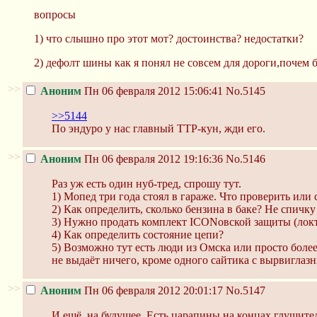
вопросы
1) что слышно про этот мот? достоинства? недостатки?
2) дефолт шины как я понял не совсем для дороги,почем
>>
Аноним
Пн 06 февраля 2012 15:06:41
No.5145
>>5144
По эндуро у нас главный ТТР-кун, жди его.
>>
Аноним
Пн 06 февраля 2012 19:16:36
No.5146
Раз уж есть один нуб-тред, спрошу тут.
1) Мопед три года стоял в гараже. Что проверить или
2) Как определить, сколько бензина в баке? Не спичку
3) Нужно продать комплект ICONовской защиты (локти,
4) Как определить состояние цепи?
5) Возможно тут есть люди из Омска или просто более
не выдаёт ничего, кроме одного сайтика с вырвиглаз
>>
Аноним
Пн 06 февраля 2012 20:01:17
No.5147
И ещё, на будущее. Есть царапины на концах глушител