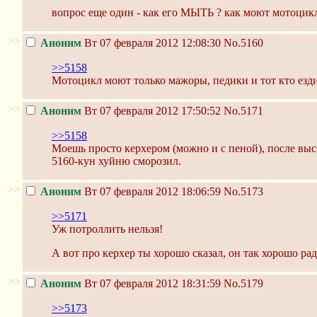
вопрос еще один - как его МЫТЬ ? как моют мотоцикл
>>
Аноним
Вт 07 февраля 2012 12:08:30
No.5160
>>5158
Мотоцикл моют только мажоры, педики и тот кто ездит
>>
Аноним
Вт 07 февраля 2012 17:50:52
No.5171
>>5158
Моешь просто керхером (можно и с пеной), после выс
5160-кун хуйню сморозил.
>>
Аноним
Вт 07 февраля 2012 18:06:59
No.5173
>>5171
Уж потроллить нельзя!
А вот про керхер ты хорошо сказал, он так хорошо ра
>>
Аноним
Вт 07 февраля 2012 18:31:59
No.5179
>>5173