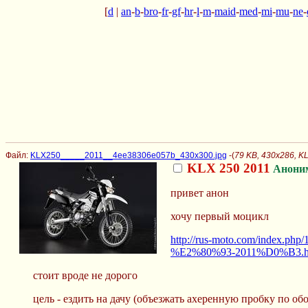
[
d
|
an
-
b
-
bro
-
fr
-
gf
-
hr
-
l
-
m
-
maid
-
med
-
mi
-
mu
-
ne
-
Файл:
KLX250_____2011__4ee38306e057b_430x300.jpg
-(
79 KB, 430x286, 
KLX 250 2011
Анони
привет анон
хочу первый моцикл
http://rus-moto.com/i
%E2%80%93-2011%D0%B3.h
стоит вроде не дорого
цель - ездить на дачу (объезжать ахеренную пробку по обо