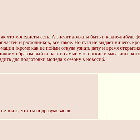
так что мопедисты есть. А значит должны быть и какие-нибудь 
пчастей и расходников, всё такое. Но гугл не выдаёт ничего, к
ации (кроме как не пойми откуда узнать дату и время открытия 
никоим образом выйти на эти самые мастерские и магазины, кото
здить для подготовки мопеда к сезону в новосиб.
не знать, что ты подразумеваешь.