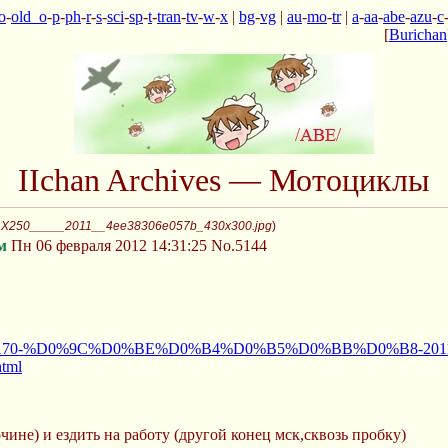
o
-
old_o
-
p
-
ph
-
r
-
s
-
sci
-
sp
-
t
-
tran
-
tv
-
w
-
x
|
bg
-
vg
|
au
-
mo
-
tr
|
a
-
aa
-
abe
-
azu
-
c
[
Burichan
IIchan Archives — Мотоциклы
KLX250_____2011__4ee38306e057b_430x300.jpg
)
м
Пн 06 февраля 2012 14:31:25
No.5144
ndex.php/170-%D0%9C%D0%BE%D0%B4%D0%B5%D0%BB%D0%B8
tml
чине) и ездить на работу (другой конец мск,сквозь пробку)