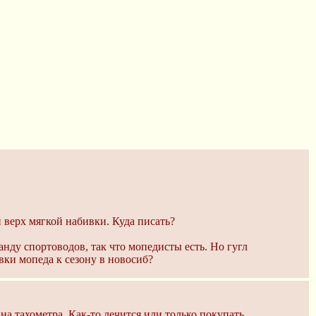
 верх мягкой набивки. Куда писать?
анду спортоводов, так что мопедисты есть. Но гугл
вки мопеда к сезону в новосиб?
на тахометра. Как-то лечится или только покупать