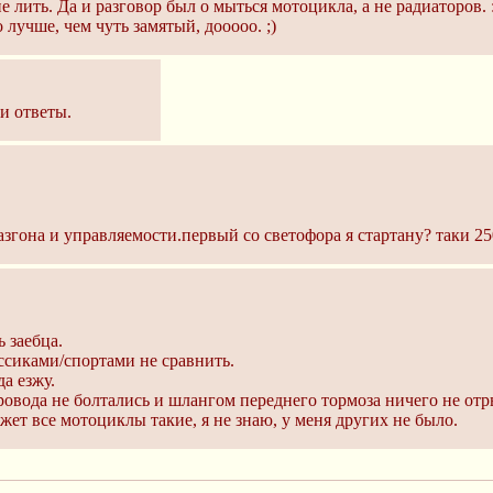
е лить. Да и разговор был о мыться мотоцикла, а не радиаторов. 
лучше, чем чуть замятый, дооооо. ;)
ои ответы.
згона и управляемости.первый со светофора я стартану? таки 25
 заебца.
ссиками/спортами не сравнить.
а езжу.
ровода не болтались и шлангом переднего тормоза ничего не от
жет все мотоциклы такие, я не знаю, у меня других не было.