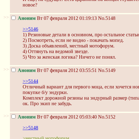
новое?
>>
Аноним
Вт 07 февраля 2012 01:19:13
No.5148
>>5146
1) Резиновые детали в основном, про остальное стать
2) Посмотреть, если не видно - покачать мопед.
3) Доска объявлений, местный мотофорум.
4) Оттянуть на ведомой звезде.
5) Что за женская логика? Ничего не понял.
>>
Аноним
Вт 07 февраля 2012 03:55:51
No.5149
>>5144
Отличный вариант для первого моца, если хочется нов
покупке б/у эндурки.
Комплект дорожной резины на эндурный размер (типа M
ок. Про экип не забудь.
>>
Аноним
Вт 07 февраля 2012 05:03:40
No.5152
>>5148
>местный мотофорум