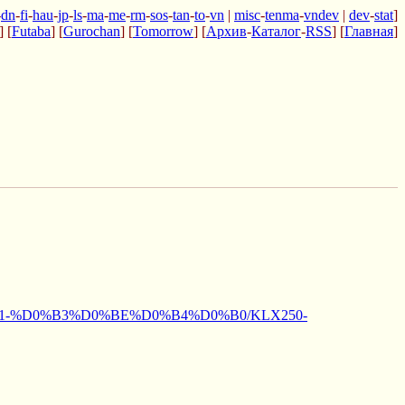
-
dn
-
fi
-
hau
-
jp
-
ls
-
ma
-
me
-
rm
-
sos
-
tan
-
to
-
vn
|
misc
-
tenma
-
vndev
|
dev
-
stat
]
] [
Futaba
] [
Gurochan
] [
Tomorrow
] [
Архив
-
Каталог
-
RSS
] [
Главная
]
-2011-%D0%B3%D0%BE%D0%B4%D0%B0/KLX250-