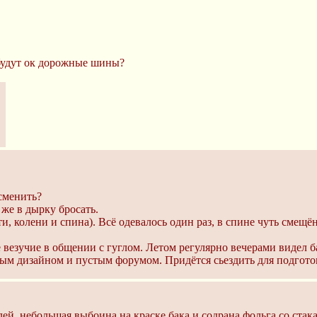
 будут ок дорожные шины?
 сменить?
 же в дырку бросать.
 колени и спина). Всё одевалось один раз, в спине чуть смещён
 везучие в общении с гуглом. Летом регулярно вечерами видел б
ным дизайном и пустым форумом. Придётся сьездить для подгото
ей, небольшая выбоина на краске бака и содрана фольга со стака