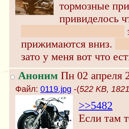
тормозные при
привиделось ч
по-видимому супорты
прижимаются вниз.
да
зато у меня вот что ест
>>
Аноним
Пн 02 апреля 2
Файл:
0119.jpg
-(
522 KB, 1821
>>5482
Если там т