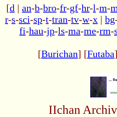
[
d
|
an
-
b
-
bro
-
fr
-
gf
-
hr
-
l
-
m
-
m
r
-
s
-
sci
-
sp
-
t
-
tran
-
tv
-
w
-
x
|
bg
fi
-
hau
-
jp
-
ls
-
ma
-
me
-
rm
-
[
Burichan
] [
Futaba
IIchan Arch