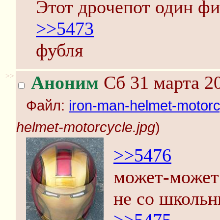
Этот дрочепот один фиг
>>5473
фубля
>>
Аноним
Сб 31 марта 20
Файл:
iron-man-helmet-motorc
helmet-motorcycle.jpg
)
>>5476
может-может
не со школьн