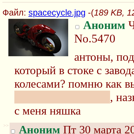
Файл:
spacecycle.jpg
-(
189 KB, 1
Аноним
Ч
No.5470
антоны, под
который в стоке с завод
колесами? помню как в
сдвоеными фарами
, на
с меня няшка
>>
Аноним
Пт 30 марта 20