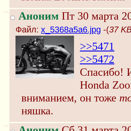
>>
Аноним
Пт 30 марта 20
Файл:
x_5368a5a6.jpg
-(
37 KB
>>5471
>>5472
Спасибо! 
Honda Zoo
вниманием, он тоже
т
няшка.
>>
Аноним
Сб 31 марта 20