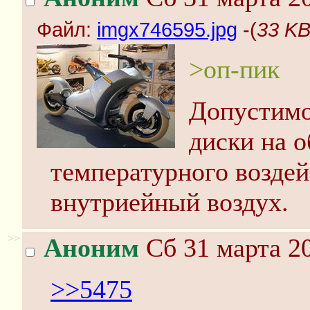
Файл:
imgx746595.jpg
-(
33 KB
>оп-пик
Допустимо
диски на о
температурного возде
внутриейный воздух.
>>
Аноним
Сб 31 марта 20
>>5475