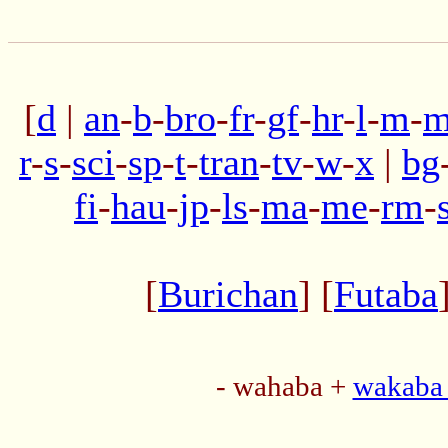
[
d
|
an
-
b
-
bro
-
fr
-
gf
-
hr
-
l
-
m
-
m
r
-
s
-
sci
-
sp
-
t
-
tran
-
tv
-
w
-
x
|
bg
fi
-
hau
-
jp
-
ls
-
ma
-
me
-
rm
-
[
Burichan
] [
Futaba
- wahaba +
wakaba 