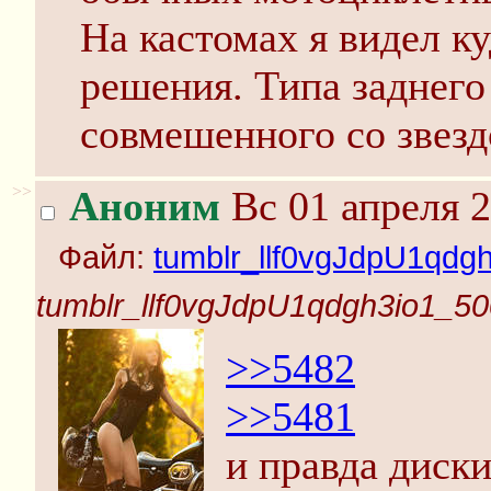
На кастомах я видел к
решения. Типа заднего
совмешенного со звездо
>>
Аноним
Вс 01 апреля 2
Файл:
tumblr_llf0vgJdpU1qdgh
tumblr_llf0vgJdpU1qdgh3io1_50
>>5482
>>5481
и правда диски