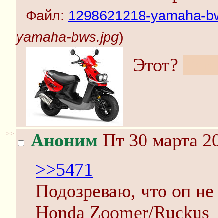
Файл:
1298621218-yamaha-bw
yamaha-bws.jpg
)
Этот?
Yam
>>
Аноним
Пт 30 марта 20
>>5471
Подозреваю, что оп не
Honda Zoomer/Ruckus